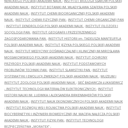
NENCKIEGO POLSKIEJ AKADEMII NAUK
;
INSTYTUT BIOLOGII SSAKÓW POLSKIEJ
AKADEMII NAUK
;
INSTYTUT BOTANIKI IM. WŁADYSŁAWA SZAFERA POLSKIEJ
AKADEMII NAUK
;
INSTYTUT CHEMII BIOORGANICZNEJ POLSKIEJ AKADEMII
NAUK
;
INSTYTUT CHEMII FIZYCZNEJ PAN
;
INSTYTUT CHEMII ORGANICZNEJ PAN
;
INSTYTUT DENDROLOGII POLSKIEJ AKADEMII NAUK
;
INSTYTUT FILOZOFII I
SOCJOLOGII PAN
;
INSTYTUT GEOGRAFII I PRZESTRZENNEGO
ZAGOSPODAROWANIA PAN
;
INSTYTUT HISTORII im. TADEUSZA MANTEUFFLA
POLSKIEJ AKADEMII NAUK
;
INSTYTUT JĘZYKA POLSKIEGO POLSKIEJ AKADEMII
NAUK
;
INSTYTUT MEDYCYNY DOŚWIADCZALNEJ I KLINICZNEJ IM.MIROSŁAWA
MOSSAKOWSKIEGO POLSKIEJ AKADEMII NAUK
;
INSTYTUT OCHRONY
PRZYRODY POLSKIEJ AKADEMII NAUK
;
INSTYTUT PODSTAWOWYCH
PROBLEMÓW TECHNIKI PAN
;
INSTYTUT SLAWISTYKI PAN
;
INSTYTUT
SYSTEMATYKI I EWOLUCJI ZWIERZĄT POLSKIEJ AKADEMII NAUK
;
MUZEUM I
INSTYTUT ZOOLOGII POLSKIEJ AKADEMII NAUK
;
SIEĆ BADAWCZA ŁUKASIEWICZ
- INSTYTUT TECHNOLOGII MATERIAŁÓW ELEKTRONICZNYCH
;
INSTYTUT
HISTORII NAUKI IM. LUDWIKA I ALEKSANDRA BIRKENMAJERÓW POLSKIEJ
AKADEMII NAUK
;
INSTYTUT NAUK EKONOMICZNYCH POLSKIEJ AKADEMII NAUK
;
INSTYTUT ROZWOJU WSI I ROLNICTWA POLSKIEJ AKADEMII NAUK
;
INSTYTUT
BIOCYBERNETYKI I INŻYNIERII BIOMEDYCZNEJ IM. MACIEJA NAŁĘCZA POLSKIEJ
AKADEMII NAUK
;
INSTYTUT FIZYKI PAN
;
INSTYTUT TECHNOLOGII
BEZPIECZEŃSTWA „MORATEX”
;