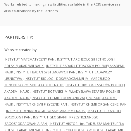
Works related to making new facilities available in the RCIN service are
also co-financed by the Partners.
PARTNERSHIP:
Website created by
INSTYTUT MATEMATYCZNY PAN
;
INSTYTUT ARCHEOLOGII I ETNOLOGII
POLSKIEJ AKADEMII NAUK
;
INSTYTUT BADAŃ LITERACKICH POLSKIEJ AKADEMII
NAUK
;
INSTYTUT BADAŃ SYSTEMOWYCH PAN
;
INSTYTUT BADAWCZY
LEŚNICTWA
;
INSTYTUT BIOLOGII DOŚWIADCZALNEJ IM. MARCELEGO
NENCKIEGO POLSKIEJ AKADEMII NAUK
;
INSTYTUT BIOLOGII SSAKÓW POLSKIEJ
AKADEMII NAUK
;
INSTYTUT BOTANIKI IM. WŁADYSŁAWA SZAFERA POLSKIEJ
AKADEMII NAUK
;
INSTYTUT CHEMII BIOORGANICZNEJ POLSKIEJ AKADEMII
NAUK
;
INSTYTUT CHEMII FIZYCZNEJ PAN
;
INSTYTUT CHEMII ORGANICZNEJ PAN
;
INSTYTUT DENDROLOGII POLSKIEJ AKADEMII NAUK
;
INSTYTUT FILOZOFII I
SOCJOLOGII PAN
;
INSTYTUT GEOGRAFII I PRZESTRZENNEGO
ZAGOSPODAROWANIA PAN
;
INSTYTUT HISTORII im. TADEUSZA MANTEUFFLA
POLSKIEJ AKADEMII NAUK
;
INSTYTUT JĘZYKA POLSKIEGO POLSKIEJ AKADEMII