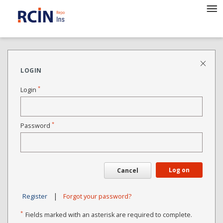
LOGIN
*
Login
*
Password
Log on
Cancel
|
Register
Forgot your password?
*
Fields marked with an asterisk are required to complete.