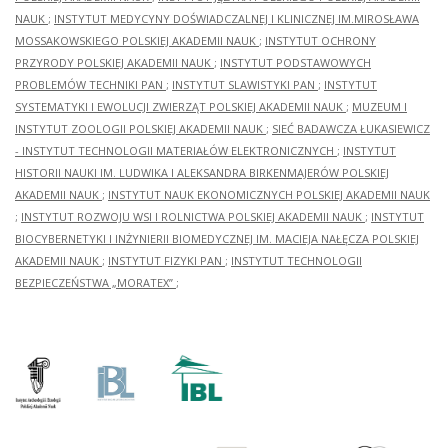
NAUK
;
INSTYTUT MEDYCYNY DOŚWIADCZALNEJ I KLINICZNEJ IM.MIROSŁAWA
MOSSAKOWSKIEGO POLSKIEJ AKADEMII NAUK
;
INSTYTUT OCHRONY
PRZYRODY POLSKIEJ AKADEMII NAUK
;
INSTYTUT PODSTAWOWYCH
PROBLEMÓW TECHNIKI PAN
;
INSTYTUT SLAWISTYKI PAN
;
INSTYTUT
SYSTEMATYKI I EWOLUCJI ZWIERZĄT POLSKIEJ AKADEMII NAUK
;
MUZEUM I
INSTYTUT ZOOLOGII POLSKIEJ AKADEMII NAUK
;
SIEĆ BADAWCZA ŁUKASIEWICZ
- INSTYTUT TECHNOLOGII MATERIAŁÓW ELEKTRONICZNYCH
;
INSTYTUT
HISTORII NAUKI IM. LUDWIKA I ALEKSANDRA BIRKENMAJERÓW POLSKIEJ
AKADEMII NAUK
;
INSTYTUT NAUK EKONOMICZNYCH POLSKIEJ AKADEMII NAUK
;
INSTYTUT ROZWOJU WSI I ROLNICTWA POLSKIEJ AKADEMII NAUK
;
INSTYTUT
BIOCYBERNETYKI I INŻYNIERII BIOMEDYCZNEJ IM. MACIEJA NAŁĘCZA POLSKIEJ
AKADEMII NAUK
;
INSTYTUT FIZYKI PAN
;
INSTYTUT TECHNOLOGII
BEZPIECZEŃSTWA „MORATEX”
;