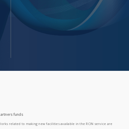
artners funds
orks related to making new facilities available in the RCIN service are