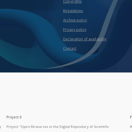
Copyrights
Regulations
Archive policy
Privacy policy
Declaration of availability
Contact
Project II
P
y
Project "Open Resources in the Digital Repository of Scientific
W