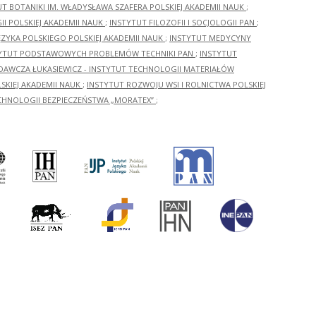
UT BOTANIKI IM. WŁADYSŁAWA SZAFERA POLSKIEJ AKADEMII NAUK
;
I POLSKIEJ AKADEMII NAUK
;
INSTYTUT FILOZOFII I SOCJOLOGII PAN
;
ĘZYKA POLSKIEGO POLSKIEJ AKADEMII NAUK
;
INSTYTUT MEDYCYNY
YTUT PODSTAWOWYCH PROBLEMÓW TECHNIKI PAN
;
INSTYTUT
ADAWCZA ŁUKASIEWICZ - INSTYTUT TECHNOLOGII MATERIAŁÓW
KIEJ AKADEMII NAUK
;
INSTYTUT ROZWOJU WSI I ROLNICTWA POLSKIEJ
CHNOLOGII BEZPIECZEŃSTWA „MORATEX”
;