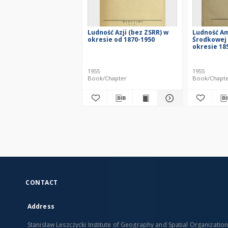
Ludność Azji (bez ZSRR) w
Ludność Am
okresie od 1870-1950
Środkowej 
okresie 18
1955
1955
Book/Chapter
Book/Chapt
CONTACT
Address
Stanislaw Leszczycki Institute of Geography and Spatial Organizatio