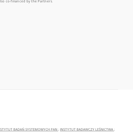
lso co-financed by the Partners.
NSTYTUT BADAŃ SYSTEMOWYCH PAN
;
INSTYTUT BADAWCZY LEŚNICTWA
;