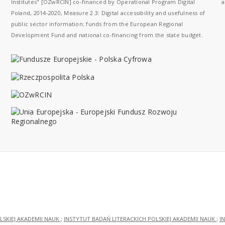
Institutes" [OZwRCIN] co-financed by Operational Program Digital
a
Poland, 2014-2020, Measure 2.3: Digital accessibility and usefulness of
public sector information; funds from the European Regional
Development Fund and national co-financing from the state budget.
LSKIEJ AKADEMII NAUK
;
INSTYTUT BADAŃ LITERACKICH POLSKIEJ AKADEMII NAUK
;
I