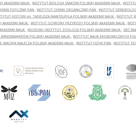
EJ AKADEMII NAUK
;
INSTYTUT BIOLOGII SSAKÓW POLSKIEJ AKADEMII NAUK
;
INSTYT
HEMII FIZYCZNEJ PAN
;
INSTYTUT CHEMII ORGANICZNEJ PAN
;
INSTYTUT DENDROLOGI
STYTUT HISTORII im. TADEUSZA MANTEUFFLA POLSKIEJ AKADEMII NAUK
;
INSTYTUT J
EJ AKADEMII NAUK
;
INSTYTUT OCHRONY PRZYRODY POLSKIEJ AKADEMII NAUK
;
INST
 AKADEMII NAUK
;
MUZEUM I INSTYTUT ZOOLOGII POLSKIEJ AKADEMII NAUK
;
SIEĆ B
RA BIRKENMAJERÓW POLSKIEJ AKADEMII NAUK
;
INSTYTUT NAUK EKONOMICZNYCH POLS
M. MACIEJA NAŁĘCZA POLSKIEJ AKADEMII NAUK
;
INSTYTUT FIZYKI PAN
;
INSTYTUT TE