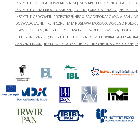
INSTYTUT BIOLOGII DOŚWIADCZALNEJ IM. MARCELEGO NENCKIEGO POLSKI
INSTYTUT CHEMII BIOORGANICZNEJ POLSKIEJ AKADEMII NAUK
;
INSTYTUT C
INSTYTUT GEOGRAFII I PRZESTRZENNEGO ZAGOSPODAROWANIA PAN
;
IN
DOŚWIADCZALNEJ I KLINICZNEJ IM.MIROSŁAWA MOSSAKOWSKIEGO POLSKI
SLAWISTYKI PAN
;
INSTYTUT SYSTEMATYKI I EWOLUCJI ZWIERZĄT POLSKIEJ
ELEKTRONICZNYCH
;
INSTYTUT HISTORII NAUKI IM. LUDWIKA I ALEKSAND
AKADEMII NAUK
;
INSTYTUT BIOCYBERNETYKI I INŻYNIERII BIOMEDYCZNEJ I