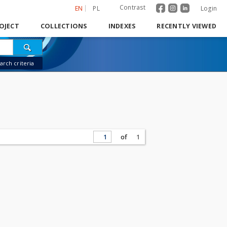
Contrast
EN
PL
Login
OJECT
COLLECTIONS
INDEXES
RECENTLY VIEWED
rch criteria
of
1