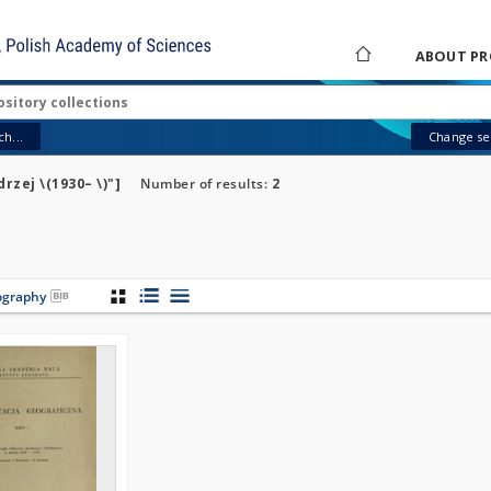
ABOUT PR
h...
Change sea
rzej \(1930– \)"]
Number of results:
2
iography