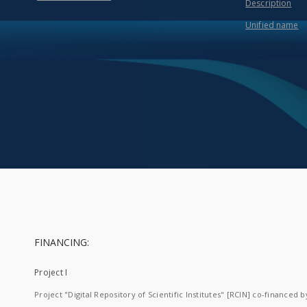
Description
Unified name
FINANCING:
Project I
Project "Digital Repository of Scientific Institutes" [RCIN] co-financed b