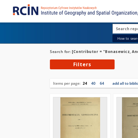
How to searc
Search for:
[Contributor = "Bonasewicz, And
Filters
Items per page:
24
40
64
add all to bibl