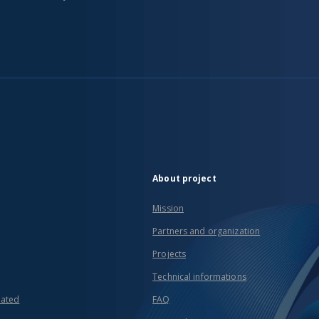
About project
Mission
Partners and organization
Projects
Technical informations
eated
FAQ