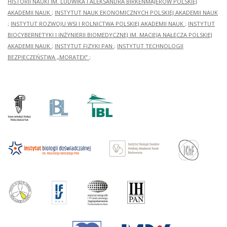
HISTORII NAUKI IM. LUDWIKA I ALEKSANDRA BIRKENMAJERÓW POLSKIEJ
AKADEMII NAUK
;
INSTYTUT NAUK EKONOMICZNYCH POLSKIEJ AKADEMII NAUK
;
INSTYTUT ROZWOJU WSI I ROLNICTWA POLSKIEJ AKADEMII NAUK
;
INSTYTUT
BIOCYBERNETYKI I INŻYNIERII BIOMEDYCZNEJ IM. MACIEJA NAŁĘCZA POLSKIEJ
AKADEMII NAUK
;
INSTYTUT FIZYKI PAN
;
INSTYTUT TECHNOLOGII
BEZPIECZEŃSTWA „MORATEX”
;