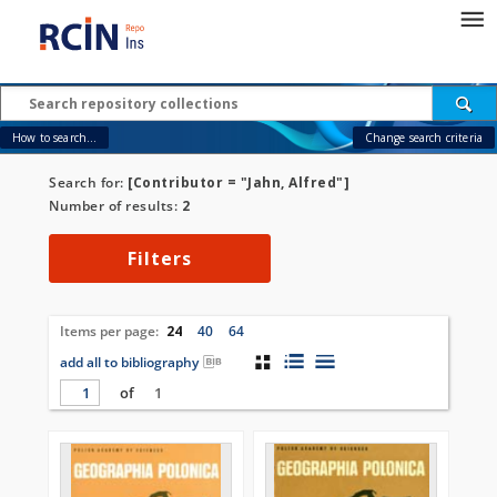
How to search...
Change search criteria
Search for:
[Contributor = "Jahn, Alfred"]
Number of results:
2
Filters
Items per page:
24
40
64
add all to bibliography
of
1