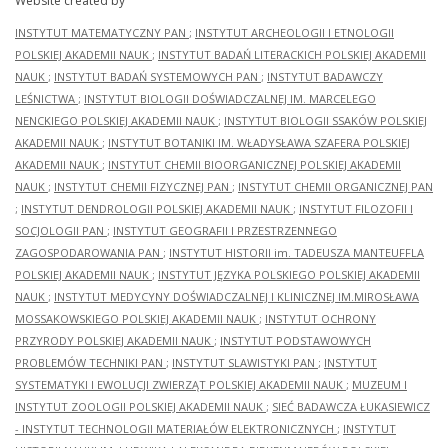
Website created by
INSTYTUT MATEMATYCZNY PAN
;
INSTYTUT ARCHEOLOGII I ETNOLOGII
POLSKIEJ AKADEMII NAUK
;
INSTYTUT BADAŃ LITERACKICH POLSKIEJ AKADEMII
NAUK
;
INSTYTUT BADAŃ SYSTEMOWYCH PAN
;
INSTYTUT BADAWCZY
LEŚNICTWA
;
INSTYTUT BIOLOGII DOŚWIADCZALNEJ IM. MARCELEGO
NENCKIEGO POLSKIEJ AKADEMII NAUK
;
INSTYTUT BIOLOGII SSAKÓW POLSKIEJ
AKADEMII NAUK
;
INSTYTUT BOTANIKI IM. WŁADYSŁAWA SZAFERA POLSKIEJ
AKADEMII NAUK
;
INSTYTUT CHEMII BIOORGANICZNEJ POLSKIEJ AKADEMII
NAUK
;
INSTYTUT CHEMII FIZYCZNEJ PAN
;
INSTYTUT CHEMII ORGANICZNEJ PAN
;
INSTYTUT DENDROLOGII POLSKIEJ AKADEMII NAUK
;
INSTYTUT FILOZOFII I
SOCJOLOGII PAN
;
INSTYTUT GEOGRAFII I PRZESTRZENNEGO
ZAGOSPODAROWANIA PAN
;
INSTYTUT HISTORII im. TADEUSZA MANTEUFFLA
POLSKIEJ AKADEMII NAUK
;
INSTYTUT JĘZYKA POLSKIEGO POLSKIEJ AKADEMII
NAUK
;
INSTYTUT MEDYCYNY DOŚWIADCZALNEJ I KLINICZNEJ IM.MIROSŁAWA
MOSSAKOWSKIEGO POLSKIEJ AKADEMII NAUK
;
INSTYTUT OCHRONY
PRZYRODY POLSKIEJ AKADEMII NAUK
;
INSTYTUT PODSTAWOWYCH
PROBLEMÓW TECHNIKI PAN
;
INSTYTUT SLAWISTYKI PAN
;
INSTYTUT
SYSTEMATYKI I EWOLUCJI ZWIERZĄT POLSKIEJ AKADEMII NAUK
;
MUZEUM I
INSTYTUT ZOOLOGII POLSKIEJ AKADEMII NAUK
;
SIEĆ BADAWCZA ŁUKASIEWICZ
- INSTYTUT TECHNOLOGII MATERIAŁÓW ELEKTRONICZNYCH
;
INSTYTUT