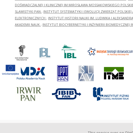
DOŚWIADCZALNEJ I KLINICZNEJ IM.MIROSŁAWA MOSSAKOWSKIEGO POLSKI
SLAWISTYKI PAN
;
INSTYTUT SYSTEMATYKI I EWOLUCJI ZWIERZĄT POLSKIEJ
ELEKTRONICZNYCH
;
INSTYTUT HISTORII NAUKI IM. LUDWIKA I ALEKSAND
AKADEMII NAUK
;
INSTYTUT BIOCYBERNETYKI I INŻYNIERII BIOMEDYCZNEJ I
This service runs on
DInG