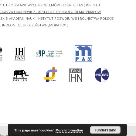
YTUT PODSTAWOWYCH PROBLEMÓW TECHNIKI PAN
;
INSTYTUT
ADAWCZA ŁUKASIEWICZ - INSTYTUT TECHNOLOGII MATERIAŁÓW
KIEJ AKADEMII NAUK
;
INSTYTUT ROZWOJU WSI I ROLNICTWA POLSKIEJ
CHNOLOGII BEZPIECZEŃSTWA „MORATEX”
;
I understand
This page uses 'cookies'.
More information
etworking Center (PSNC)