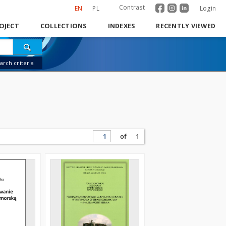
Contrast
EN
PL
Login
OJECT
COLLECTIONS
INDEXES
RECENTLY VIEWED
rch criteria
of
1