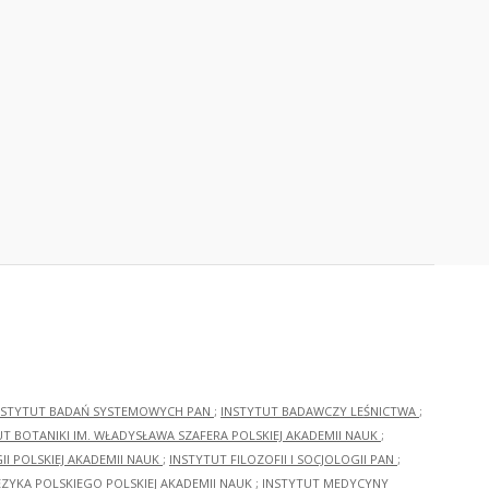
NSTYTUT BADAŃ SYSTEMOWYCH PAN
;
INSTYTUT BADAWCZY LEŚNICTWA
;
UT BOTANIKI IM. WŁADYSŁAWA SZAFERA POLSKIEJ AKADEMII NAUK
;
I POLSKIEJ AKADEMII NAUK
;
INSTYTUT FILOZOFII I SOCJOLOGII PAN
;
ĘZYKA POLSKIEGO POLSKIEJ AKADEMII NAUK
;
INSTYTUT MEDYCYNY