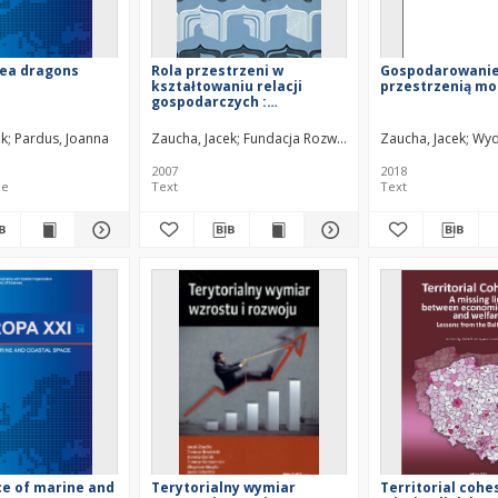
 Sea dragons
Rola przestrzeni w
Gospodarowani
kształtowaniu relacji
przestrzenią mo
gospodarczych :
ekonomiczne fundamenty
planowania
ek
Pardus, Joanna
Zaucha, Jacek
Fundacja Rozwoju Uniwersytetu Gdański
Zaucha, Jacek
Wyd
przestrzennego w Europie
Bałtyckiej
2007
2018
le
Text
Text
e of marine and
Terytorialny wymiar
Territorial cohes