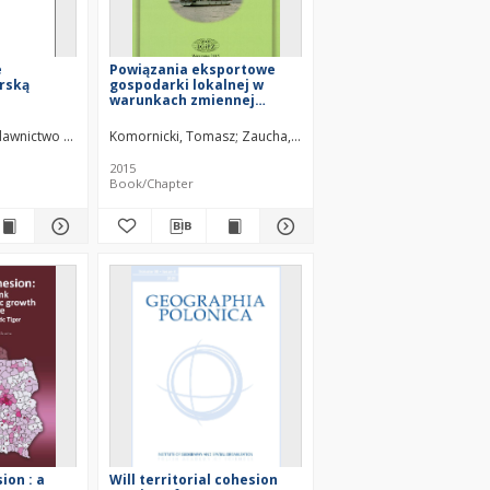
e
Powiązania eksportowe
rską
gospodarki lokalnej w
warunkach zmiennej
koniunktury : analiza
przestrzenna = Export
ego.
awnictwo Akademickie SEDNO. Wydawca
Komornicki, Tomasz
Zaucha, Jacek
Szejgiec, Barbara
Wiśniew
linkages of local economy
in the changing economic
2015
situation : spatial analysis
Book/Chapter
ion : a
Will territorial cohesion