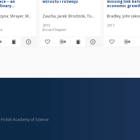
ace – an
wzrostu i rozwoju
missing link be
linary
economic growt
e
welfare : lesson
Baltic Tiger
rzyna
 Lilia
Shrayer, Maxim D
Aziewicz, Dominik
Krośnicka, Karolina A
Zaucha, Jacek
Brodzicki, Tomasz
Lorens, Piotr
Ciołek, Dorota
Zaucha, Jacek
Bradley, John (ek
Komo
Pard
2015
2017
le
Book/Chapter
n Polish Academy of Science