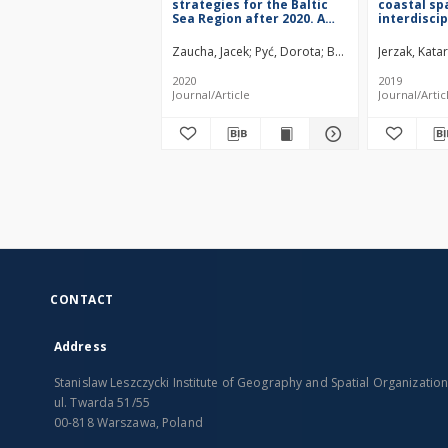
strategies for the Baltic
coastal sp
Sea Region after 2020. A
interdiscip
nutshell of beauty and
perspectiv
possibilities
Zaucha, Jacek
Pyć, Dorota
Böhme, Kai
Jerzak, Kata
Neumann,
2020
2019
Journal/Article
Journal/Artic
CONTACT
Address
Stanislaw Leszczycki Institute of Geography and Spatial Organizatio
ul. Twarda 51/55
00-818 Warszawa, Poland