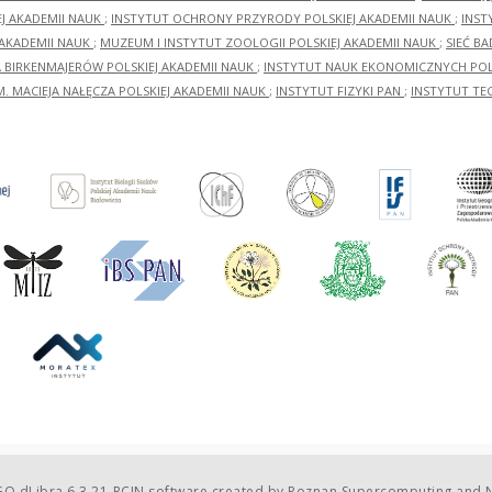
EJ AKADEMII NAUK
;
INSTYTUT OCHRONY PRZYRODY POLSKIEJ AKADEMII NAUK
;
INST
 AKADEMII NAUK
;
MUZEUM I INSTYTUT ZOOLOGII POLSKIEJ AKADEMII NAUK
;
SIEĆ B
RA BIRKENMAJERÓW POLSKIEJ AKADEMII NAUK
;
INSTYTUT NAUK EKONOMICZNYCH POLS
M. MACIEJA NAŁĘCZA POLSKIEJ AKADEMII NAUK
;
INSTYTUT FIZYKI PAN
;
INSTYTUT TE
O dLibra 6.3.21-RCIN
software created by
Poznan Supercomputing and N