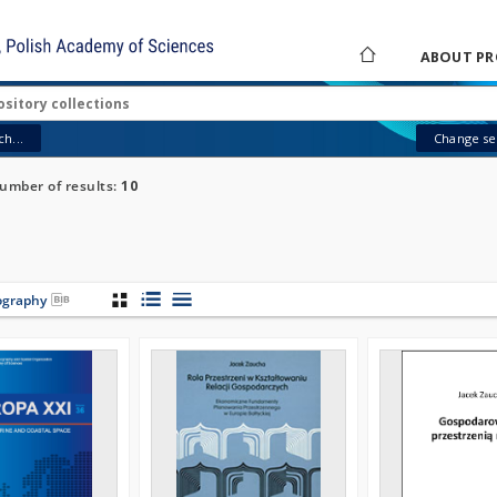
ABOUT PR
h...
Change sea
umber of results:
10
iography