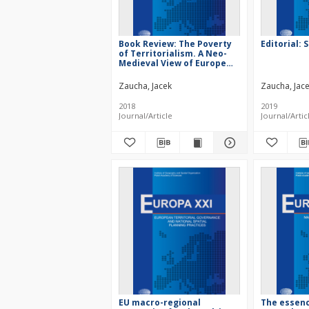
Book Review: The Poverty
Editorial:
of Territorialism. A Neo-
Medieval View of Europe
and European Planning
Zaucha, Jacek
Zaucha, Jac
2018
2019
Journal/Article
Journal/Artic
EU macro-regional
The essenc