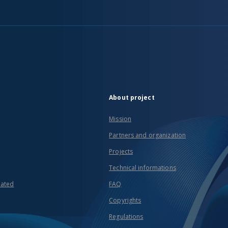
About project
Mission
Partners and organization
Projects
Technical informations
eated
FAQ
Copyrights
Regulations