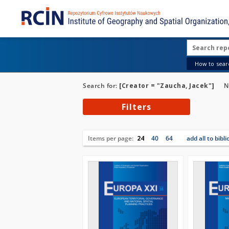
How to searc
Search for:
[Creator = "Zaucha, Jacek"]
N
Filters
Items per page:
24
40
64
add all to bibl