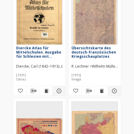
Diercke Atlas für
Übersichtskarte des
Mittelschulen. Ausgabe
deutsch-französischen
für Schlesien mit
Kriegsschauplatzes
heimathundlichem Teil
Diercke, Carl (1842–1913)
Georg-Westermann-Verlag, Druckerei und K
R. Lechner <Wilhelm Müller> Univer
[1931]
[1915]
Obraz
Image