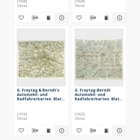
[1920]
[1924]
des automobilistes.
Obraz
Obraz
Feuillet 5, Danzig = G.
Freytag & Berndt
motoring and cycling
maps. Sheet 5, Danzig
G. Freytag & Berndt's
G. Freytag-Berndt
Automobil- und
Automobil- und
Radfahrerkarten. Blatt
Radfahrerkarten. Blatt
58, Kielce
47, Lemberg (Lwów)
[1919]
[1923]
Obraz
Obraz