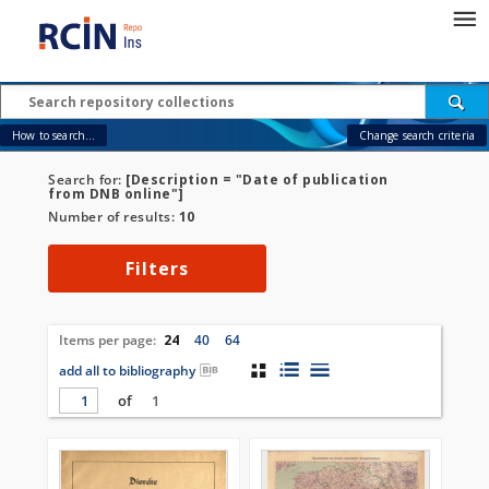
How to search...
Change search criteria
Search for:
[Description = "Date of publication
from DNB online"]
Number of results:
10
Filters
Items per page:
24
40
64
add all to bibliography
of
1