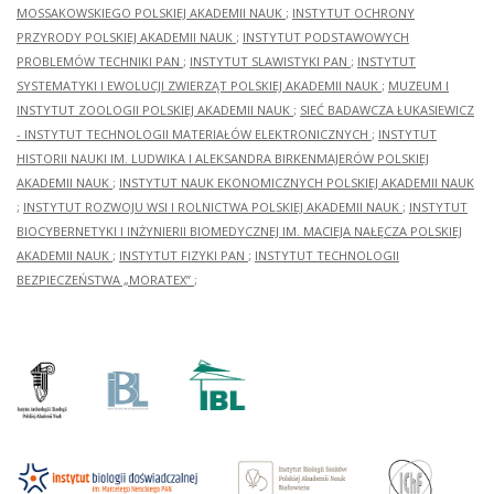
MOSSAKOWSKIEGO POLSKIEJ AKADEMII NAUK
;
INSTYTUT OCHRONY
PRZYRODY POLSKIEJ AKADEMII NAUK
;
INSTYTUT PODSTAWOWYCH
PROBLEMÓW TECHNIKI PAN
;
INSTYTUT SLAWISTYKI PAN
;
INSTYTUT
SYSTEMATYKI I EWOLUCJI ZWIERZĄT POLSKIEJ AKADEMII NAUK
;
MUZEUM I
INSTYTUT ZOOLOGII POLSKIEJ AKADEMII NAUK
;
SIEĆ BADAWCZA ŁUKASIEWICZ
- INSTYTUT TECHNOLOGII MATERIAŁÓW ELEKTRONICZNYCH
;
INSTYTUT
HISTORII NAUKI IM. LUDWIKA I ALEKSANDRA BIRKENMAJERÓW POLSKIEJ
AKADEMII NAUK
;
INSTYTUT NAUK EKONOMICZNYCH POLSKIEJ AKADEMII NAUK
;
INSTYTUT ROZWOJU WSI I ROLNICTWA POLSKIEJ AKADEMII NAUK
;
INSTYTUT
BIOCYBERNETYKI I INŻYNIERII BIOMEDYCZNEJ IM. MACIEJA NAŁĘCZA POLSKIEJ
AKADEMII NAUK
;
INSTYTUT FIZYKI PAN
;
INSTYTUT TECHNOLOGII
BEZPIECZEŃSTWA „MORATEX”
;