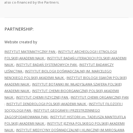
also co-financed by the Partners.
PARTNERSHIP:
Website created by
INSTYTUT MATEMATYCZNY PAN
;
INSTYTUT ARCHEOLOGII I ETNOLOGII
POLSKIEJ AKADEMII NAUK
;
INSTYTUT BADAŃ LITERACKICH POLSKIEJ AKADEMII
NAUK
;
INSTYTUT BADAŃ SYSTEMOWYCH PAN
;
INSTYTUT BADAWCZY
LEŚNICTWA
;
INSTYTUT BIOLOGII DOŚWIADCZALNEJ IM. MARCELEGO
NENCKIEGO POLSKIEJ AKADEMII NAUK
;
INSTYTUT BIOLOGII SSAKÓW POLSKIEJ
AKADEMII NAUK
;
INSTYTUT BOTANIKI IM. WŁADYSŁAWA SZAFERA POLSKIEJ
AKADEMII NAUK
;
INSTYTUT CHEMII BIOORGANICZNEJ POLSKIEJ AKADEMII
NAUK
;
INSTYTUT CHEMII FIZYCZNEJ PAN
;
INSTYTUT CHEMII ORGANICZNEJ PAN
;
INSTYTUT DENDROLOGII POLSKIEJ AKADEMII NAUK
;
INSTYTUT FILOZOFII I
SOCJOLOGII PAN
;
INSTYTUT GEOGRAFII I PRZESTRZENNEGO
ZAGOSPODAROWANIA PAN
;
INSTYTUT HISTORII im. TADEUSZA MANTEUFFLA
POLSKIEJ AKADEMII NAUK
;
INSTYTUT JĘZYKA POLSKIEGO POLSKIEJ AKADEMII
NAUK
;
INSTYTUT MEDYCYNY DOŚWIADCZALNEJ I KLINICZNEJ IM.MIROSŁAWA