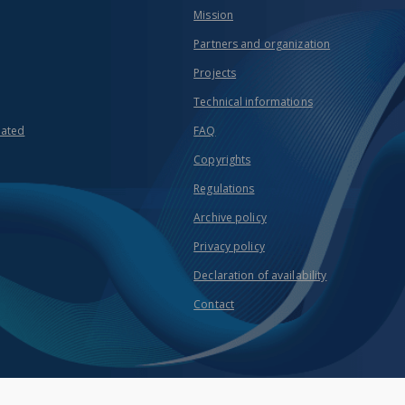
Mission
Partners and organization
Projects
Technical informations
eated
FAQ
Copyrights
Regulations
Archive policy
Privacy policy
Declaration of availability
Contact