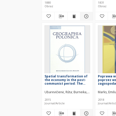
1880
1831
Obraz
Obraz
Spatial transformation of
Poprawa w
the economy in the post-
poprzez w
communist period: The
zagospoda
case of the Vilnius urban
przestrzen
region
przykładzi
Ubarevičienė, Rūta
Burneika, Donatas
Marks, Emili
Wejsuny =
rural imag
2015
2018
contempora
Journal/Article
Journal/Artic
developme
example of