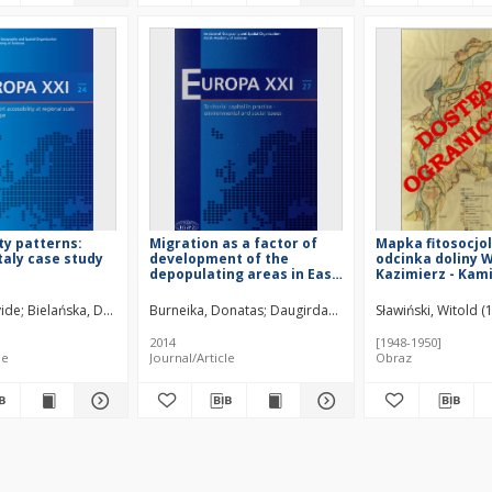
ty patterns:
Migration as a factor of
Mapka fitosocjo
taly case study
development of the
odcinka doliny W
depopulating areas in East
Kazimierz - Kami
EU countries – The case of
1:25 000
Lithuania
zata
vide
Bielańska, Dorota
Richling, Andrzej
Badora, Krzysztof
Burneika, Donatas
Balon, Jarosław
Daugirdas, Vidmantas
Brzezińska-Wójcik, T
Sławiński, Witold 
Ubarevičienė
2014
[1948-1950]
le
Journal/Article
Obraz