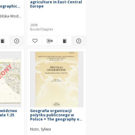
agriculture in East-Central
eographical
Europe
 23-31
Bilska-Wodecka, Elżbieta
Sołjan, Izabela
2008
Book/Chapter
jewództwo
Geografia organizacji
ala 1:25
pożytku publicznego w
Polsce = The geography of
public benefis
organizations in Poland
Nizio, Sylwia