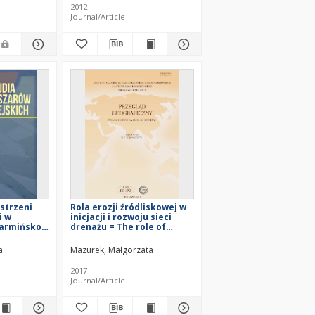
2012
Journal/Article
strzeni
Rola erozji źródliskowej w
i w
inicjacji i rozwoju sieci
armińsko-
drenażu = The role of
anning
seepage erosion in the
he rural
initiation and development
a
Mazurek, Małgorzata
rmińsko-
of drainage system
dship
2017
Journal/Article