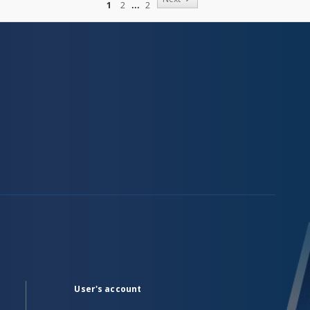
1
2
2
User's account