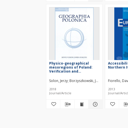
Physico-geographical
Accessibili
mesoregions of Poland:
Northern I
Verification and
adjustment of boundaries
on the basis of
Solon, Jerzy
Borzyszkowski, Jan
Bidłasik, Małgor
Fiorello, Da
contemporary spatial data
2018
2013
Journal/Article
Journal/Artic