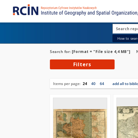
How to searc
Search for:
[Format = "File size 4,4 MB"]
Filters
Items per page:
24
40
64
add all to bibl