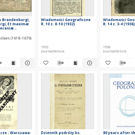
s Brandenburgi,
Wiadomości Geograficzne
Wiadomości Geo
rgi, Et maximæ
R. 10 z. 8-10 (1932)
R. 14 z. 3-4 (1936)
meraniæ
Tabula
colaes (1618–1679)
1932
1936
Journal/Article
Journal/Article
nicze : Warszawa-
Dziennik podróży ks.
80 years after t