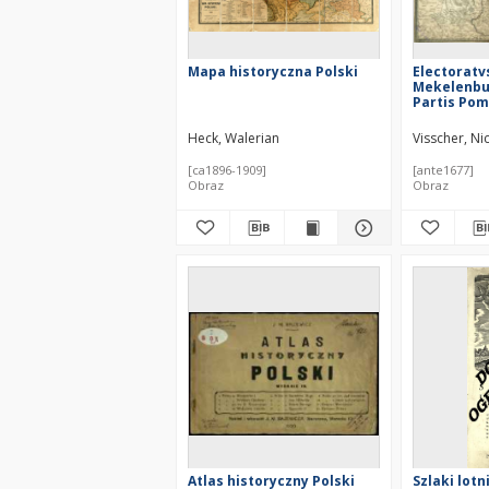
Mapa historyczna Polski
Electoratv
Mekelenbu
Partis Po
novissima 
Heck, Walerian
Visscher, Ni
[ca1896-1909]
[ante1677]
Obraz
Obraz
Atlas historyczny Polski
Szlaki lot