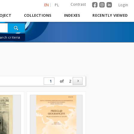
Contrast
EN
PL
Login
OJECT
COLLECTIONS
INDEXES
RECENTLY VIEWED
rch criteria
of
2