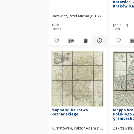
Katowice,
Kraków, K
Katowice-
Katowice-
Bazewicz, Józef Michał (c. 1862 – 1928)
Brno-Wied
Wiedeń
1920
[po 1927]
Obraz
Text
Mappa W. Księstwa
Mappa Kro
Poznańskiego
Polskiego
granicach
podziału w
Kurnatowski, Wiktor Adam (1799–1846)
Zakrzewski,