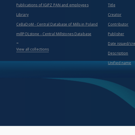
Publications of IGiPZ PAN and employees
Title
Library
Creator
CeBaDoM - Central Database of Mills in Poland
Contributor
millPOLstone - Central Millstones Database
Publisher
...
Date issued/cr
View all collections
Description
Unified name