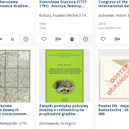
 Warszawa-
Stanisława Staszica (1777-
Congress of the
atowice-Kraków,
1791) : Austrya, Niemcy,
International G
Brno-Wiedeń,
Hollandya, Anglia, Francya,
Union in Warsaw,
Wiedeń, Kraków-
Szwajcarya, Włochy. T. 1
August 1934
Bohusz, Ksawery Michał (1746–1823)
Jackowski, Antoni
eń, Kraków-
1903
2014
Text
Journal/Article
lestwa
Związki pomiędzy pokrywą
Powiat Ełk : wo
 w dawnych
śnieżną a roślinnością na
białostockie : sk
 z oznaczeniem
przykładzie grądów
000
 roku 1830
Białowieskiego Parku
Narodowego =
 Aleksander (1799–1866)
Żarnowiecki, Grzegorz
Relationships between