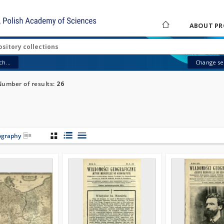
ABOUT PR
h...
Change sea
Number of results:
26
iography