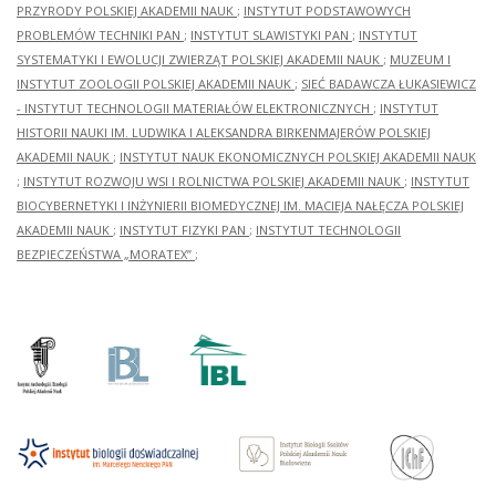
PRZYRODY POLSKIEJ AKADEMII NAUK
;
INSTYTUT PODSTAWOWYCH
PROBLEMÓW TECHNIKI PAN
;
INSTYTUT SLAWISTYKI PAN
;
INSTYTUT
SYSTEMATYKI I EWOLUCJI ZWIERZĄT POLSKIEJ AKADEMII NAUK
;
MUZEUM I
INSTYTUT ZOOLOGII POLSKIEJ AKADEMII NAUK
;
SIEĆ BADAWCZA ŁUKASIEWICZ
- INSTYTUT TECHNOLOGII MATERIAŁÓW ELEKTRONICZNYCH
;
INSTYTUT
HISTORII NAUKI IM. LUDWIKA I ALEKSANDRA BIRKENMAJERÓW POLSKIEJ
AKADEMII NAUK
;
INSTYTUT NAUK EKONOMICZNYCH POLSKIEJ AKADEMII NAUK
;
INSTYTUT ROZWOJU WSI I ROLNICTWA POLSKIEJ AKADEMII NAUK
;
INSTYTUT
BIOCYBERNETYKI I INŻYNIERII BIOMEDYCZNEJ IM. MACIEJA NAŁĘCZA POLSKIEJ
AKADEMII NAUK
;
INSTYTUT FIZYKI PAN
;
INSTYTUT TECHNOLOGII
BEZPIECZEŃSTWA „MORATEX”
;