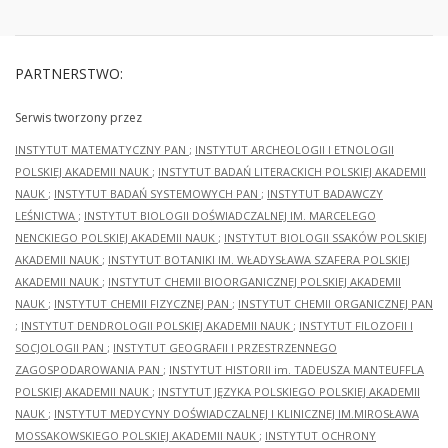
PARTNERSTWO:
Serwis tworzony przez
INSTYTUT MATEMATYCZNY PAN
;
INSTYTUT ARCHEOLOGII I ETNOLOGII
POLSKIEJ AKADEMII NAUK
;
INSTYTUT BADAŃ LITERACKICH POLSKIEJ AKADEMII
NAUK
;
INSTYTUT BADAŃ SYSTEMOWYCH PAN
;
INSTYTUT BADAWCZY
LEŚNICTWA
;
INSTYTUT BIOLOGII DOŚWIADCZALNEJ IM. MARCELEGO
NENCKIEGO POLSKIEJ AKADEMII NAUK
;
INSTYTUT BIOLOGII SSAKÓW POLSKIEJ
AKADEMII NAUK
;
INSTYTUT BOTANIKI IM. WŁADYSŁAWA SZAFERA POLSKIEJ
AKADEMII NAUK
;
INSTYTUT CHEMII BIOORGANICZNEJ POLSKIEJ AKADEMII
NAUK
;
INSTYTUT CHEMII FIZYCZNEJ PAN
;
INSTYTUT CHEMII ORGANICZNEJ PAN
;
INSTYTUT DENDROLOGII POLSKIEJ AKADEMII NAUK
;
INSTYTUT FILOZOFII I
SOCJOLOGII PAN
;
INSTYTUT GEOGRAFII I PRZESTRZENNEGO
ZAGOSPODAROWANIA PAN
;
INSTYTUT HISTORII im. TADEUSZA MANTEUFFLA
POLSKIEJ AKADEMII NAUK
;
INSTYTUT JĘZYKA POLSKIEGO POLSKIEJ AKADEMII
NAUK
;
INSTYTUT MEDYCYNY DOŚWIADCZALNEJ I KLINICZNEJ IM.MIROSŁAWA
MOSSAKOWSKIEGO POLSKIEJ AKADEMII NAUK
;
INSTYTUT OCHRONY