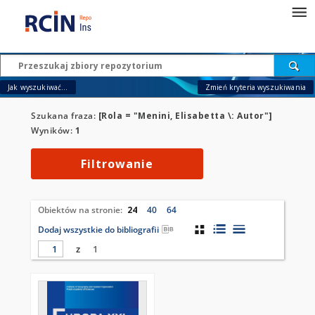
Jak wyszukiwać...
Zmień kryteria wyszukiwania
Szukana fraza:
[Rola = "Menini, Elisabetta \: Autor"]
Wyników:
1
Filtrowanie
Obiektów na stronie:
24
40
64
Dodaj wszystkie do bibliografii
z
1