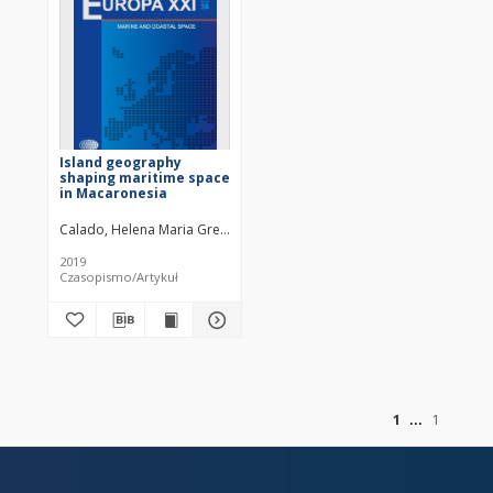
Island geography
shaping maritime space
in Macaronesia
Calado, Helena Maria Gregório Pina
Varona, Mario Caña
de Vivero, 
2019
Czasopismo/Artykuł
z
1
1