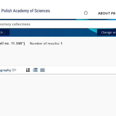
ABOUT PR
h...
Change sea
ll no. 11.589"]
Number of results:
1
iography