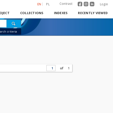
Contrast
EN
PL
Login
OJECT
COLLECTIONS
INDEXES
RECENTLY VIEWED
rch criteria
of
1