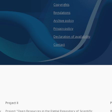
Copyrights
Regulations
Archive policy
Privacy policy
Declaration of availability
Contact
Project II
P
y
Project "Open Resources in the Digital Repository of Scientific
W