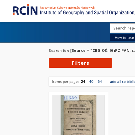
How to searc
Search for:
[Source = "CBGiOŚ. IGiPZ PAN, ca
Filters
Items per page:
24
40
64
add all to bibl