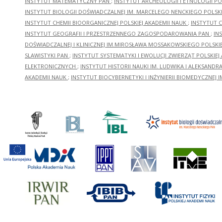
INSTYTUT MATEMATYCZNY PAN
;
INSTYTUT ARCHEOLOGII I ETNOLOGII PO
INSTYTUT BIOLOGII DOŚWIADCZALNEJ IM. MARCELEGO NENCKIEGO POLSKI
INSTYTUT CHEMII BIOORGANICZNEJ POLSKIEJ AKADEMII NAUK
;
INSTYTUT C
INSTYTUT GEOGRAFII I PRZESTRZENNEGO ZAGOSPODAROWANIA PAN
;
IN
DOŚWIADCZALNEJ I KLINICZNEJ IM.MIROSŁAWA MOSSAKOWSKIEGO POLSKI
SLAWISTYKI PAN
;
INSTYTUT SYSTEMATYKI I EWOLUCJI ZWIERZĄT POLSKIEJ
ELEKTRONICZNYCH
;
INSTYTUT HISTORII NAUKI IM. LUDWIKA I ALEKSAND
AKADEMII NAUK
;
INSTYTUT BIOCYBERNETYKI I INŻYNIERII BIOMEDYCZNEJ I