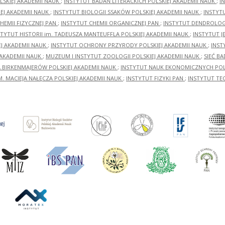
LSKIEJ AKADEMII NAUK
;
INSTYTUT BADAŃ LITERACKICH POLSKIEJ AKADEMII NAUK
;
I
EJ AKADEMII NAUK
;
INSTYTUT BIOLOGII SSAKÓW POLSKIEJ AKADEMII NAUK
;
INSTYT
HEMII FIZYCZNEJ PAN
;
INSTYTUT CHEMII ORGANICZNEJ PAN
;
INSTYTUT DENDROLOGI
STYTUT HISTORII im. TADEUSZA MANTEUFFLA POLSKIEJ AKADEMII NAUK
;
INSTYTUT J
EJ AKADEMII NAUK
;
INSTYTUT OCHRONY PRZYRODY POLSKIEJ AKADEMII NAUK
;
INST
 AKADEMII NAUK
;
MUZEUM I INSTYTUT ZOOLOGII POLSKIEJ AKADEMII NAUK
;
SIEĆ B
RA BIRKENMAJERÓW POLSKIEJ AKADEMII NAUK
;
INSTYTUT NAUK EKONOMICZNYCH POLS
M. MACIEJA NAŁĘCZA POLSKIEJ AKADEMII NAUK
;
INSTYTUT FIZYKI PAN
;
INSTYTUT TE