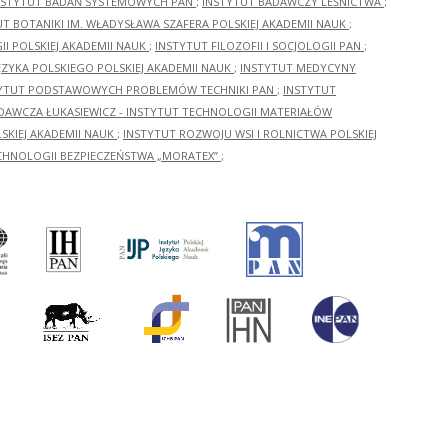
NSTYTUT BADAŃ SYSTEMOWYCH PAN
;
INSTYTUT BADAWCZY LEŚNICTWA
;
UT BOTANIKI IM. WŁADYSŁAWA SZAFERA POLSKIEJ AKADEMII NAUK
;
I POLSKIEJ AKADEMII NAUK
;
INSTYTUT FILOZOFII I SOCJOLOGII PAN
;
ĘZYKA POLSKIEGO POLSKIEJ AKADEMII NAUK
;
INSTYTUT MEDYCYNY
YTUT PODSTAWOWYCH PROBLEMÓW TECHNIKI PAN
;
INSTYTUT
ADAWCZA ŁUKASIEWICZ - INSTYTUT TECHNOLOGII MATERIAŁÓW
KIEJ AKADEMII NAUK
;
INSTYTUT ROZWOJU WSI I ROLNICTWA POLSKIEJ
CHNOLOGII BEZPIECZEŃSTWA „MORATEX”
;