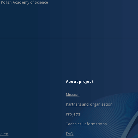
n Polish Academy of Science
About project
Mission
Partners and organization
Projects
Technical informations
eated
FAQ