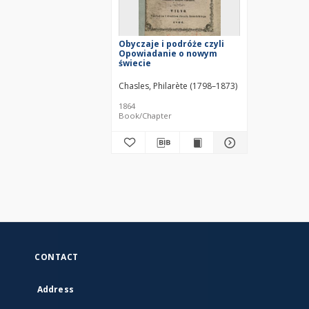
Obyczaje i podróże czyli
Opowiadanie o nowym
świecie
Chasles, Philarète (1798–1873)
1864
Book/Chapter
CONTACT
Address