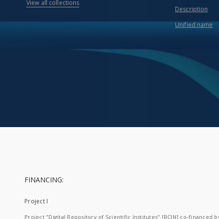
View all collections
Description
Unified name
FINANCING:
Project I
Project "Digital Repository of Scientific Institutes" [RCIN] co-financed b