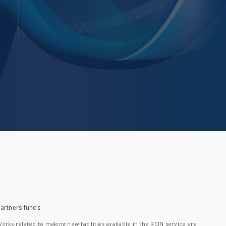
artners funds
orks related to making new facilities available in the RCIN service are