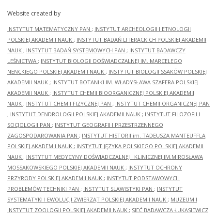
Website created by
INSTYTUT MATEMATYCZNY PAN
;
INSTYTUT ARCHEOLOGII I ETNOLOGII
POLSKIEJ AKADEMII NAUK
;
INSTYTUT BADAŃ LITERACKICH POLSKIEJ AKADEMII
NAUK
;
INSTYTUT BADAŃ SYSTEMOWYCH PAN
;
INSTYTUT BADAWCZY
LEŚNICTWA
;
INSTYTUT BIOLOGII DOŚWIADCZALNEJ IM. MARCELEGO
NENCKIEGO POLSKIEJ AKADEMII NAUK
;
INSTYTUT BIOLOGII SSAKÓW POLSKIEJ
AKADEMII NAUK
;
INSTYTUT BOTANIKI IM. WŁADYSŁAWA SZAFERA POLSKIEJ
AKADEMII NAUK
;
INSTYTUT CHEMII BIOORGANICZNEJ POLSKIEJ AKADEMII
NAUK
;
INSTYTUT CHEMII FIZYCZNEJ PAN
;
INSTYTUT CHEMII ORGANICZNEJ PAN
;
INSTYTUT DENDROLOGII POLSKIEJ AKADEMII NAUK
;
INSTYTUT FILOZOFII I
SOCJOLOGII PAN
;
INSTYTUT GEOGRAFII I PRZESTRZENNEGO
ZAGOSPODAROWANIA PAN
;
INSTYTUT HISTORII im. TADEUSZA MANTEUFFLA
POLSKIEJ AKADEMII NAUK
;
INSTYTUT JĘZYKA POLSKIEGO POLSKIEJ AKADEMII
NAUK
;
INSTYTUT MEDYCYNY DOŚWIADCZALNEJ I KLINICZNEJ IM.MIROSŁAWA
MOSSAKOWSKIEGO POLSKIEJ AKADEMII NAUK
;
INSTYTUT OCHRONY
PRZYRODY POLSKIEJ AKADEMII NAUK
;
INSTYTUT PODSTAWOWYCH
PROBLEMÓW TECHNIKI PAN
;
INSTYTUT SLAWISTYKI PAN
;
INSTYTUT
SYSTEMATYKI I EWOLUCJI ZWIERZĄT POLSKIEJ AKADEMII NAUK
;
MUZEUM I
INSTYTUT ZOOLOGII POLSKIEJ AKADEMII NAUK
;
SIEĆ BADAWCZA ŁUKASIEWICZ