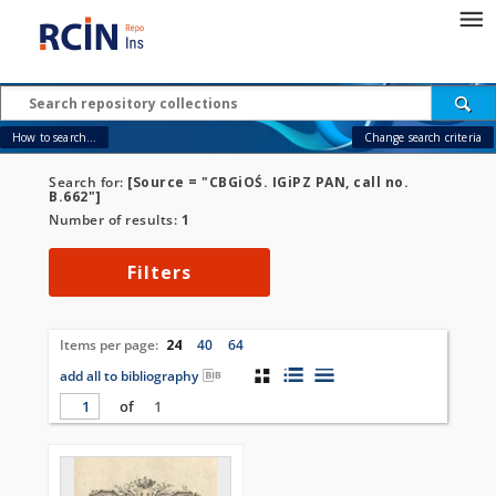
How to search...
Change search criteria
Search for:
[Source = "CBGiOŚ. IGiPZ PAN, call no.
B.662"]
Number of results:
1
Filters
Items per page:
24
40
64
add all to bibliography
of
1