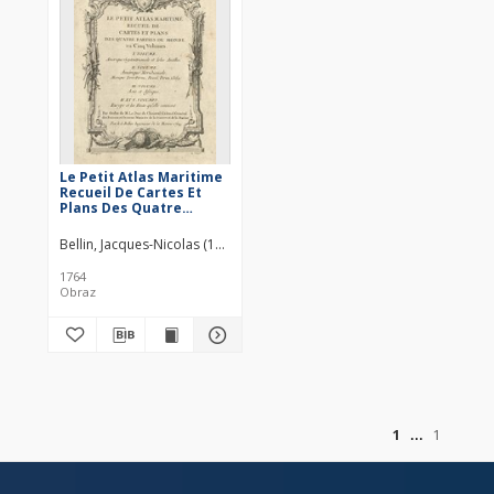
Le Petit Atlas Maritime
Recueil De Cartes Et
Plans Des Quatre
Parties Du Monde En
Cinq Volumes. Vol. 1,
Bellin, Jacques-Nicolas (1703–1772)
Amerique
Septentrionale et Isles
1764
Antilles
Obraz
of
1
1