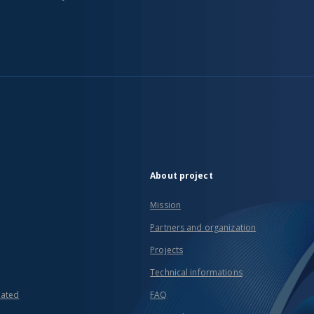
About project
Mission
Partners and organization
Projects
Technical informations
eated
FAQ