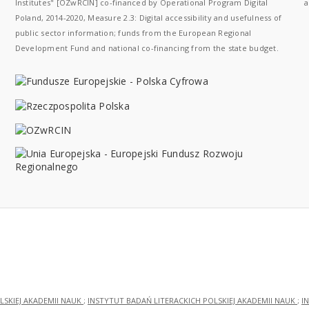
Institutes" [OZwRCIN] co-financed by Operational Program Digital
a
Poland, 2014-2020, Measure 2.3: Digital accessibility and usefulness of
public sector information; funds from the European Regional
Development Fund and national co-financing from the state budget.
LSKIEJ AKADEMII NAUK
;
INSTYTUT BADAŃ LITERACKICH POLSKIEJ AKADEMII NAUK
;
I