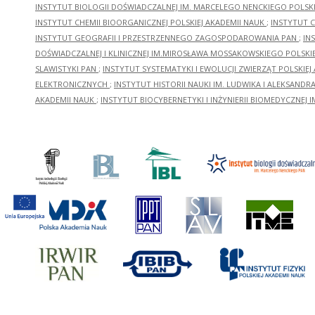
INSTYTUT BIOLOGII DOŚWIADCZALNEJ IM. MARCELEGO NENCKIEGO POLSKI
INSTYTUT CHEMII BIOORGANICZNEJ POLSKIEJ AKADEMII NAUK
;
INSTYTUT C
INSTYTUT GEOGRAFII I PRZESTRZENNEGO ZAGOSPODAROWANIA PAN
;
IN
DOŚWIADCZALNEJ I KLINICZNEJ IM.MIROSŁAWA MOSSAKOWSKIEGO POLSKI
SLAWISTYKI PAN
;
INSTYTUT SYSTEMATYKI I EWOLUCJI ZWIERZĄT POLSKIEJ
ELEKTRONICZNYCH
;
INSTYTUT HISTORII NAUKI IM. LUDWIKA I ALEKSAND
AKADEMII NAUK
;
INSTYTUT BIOCYBERNETYKI I INŻYNIERII BIOMEDYCZNEJ I