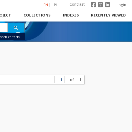
Contrast
EN
PL
Login
OJECT
COLLECTIONS
INDEXES
RECENTLY VIEWED
rch criteria
of
1