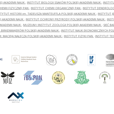
EJ AKADEMII NAUK
;
INSTYTUT BIOLOGII SSAKÓW POLSKIEJ AKADEMII NAUK
;
INSTYT
HEMII FIZYCZNEJ PAN
;
INSTYTUT CHEMII ORGANICZNEJ PAN
;
INSTYTUT DENDROLOGI
STYTUT HISTORII im. TADEUSZA MANTEUFFLA POLSKIEJ AKADEMII NAUK
;
INSTYTUT J
EJ AKADEMII NAUK
;
INSTYTUT OCHRONY PRZYRODY POLSKIEJ AKADEMII NAUK
;
INST
 AKADEMII NAUK
;
MUZEUM I INSTYTUT ZOOLOGII POLSKIEJ AKADEMII NAUK
;
SIEĆ B
RA BIRKENMAJERÓW POLSKIEJ AKADEMII NAUK
;
INSTYTUT NAUK EKONOMICZNYCH POLS
M. MACIEJA NAŁĘCZA POLSKIEJ AKADEMII NAUK
;
INSTYTUT FIZYKI PAN
;
INSTYTUT TE