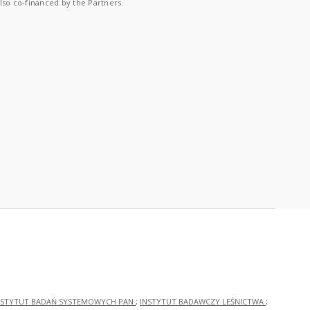
lso co-financed by the Partners.
NSTYTUT BADAŃ SYSTEMOWYCH PAN
;
INSTYTUT BADAWCZY LEŚNICTWA
;