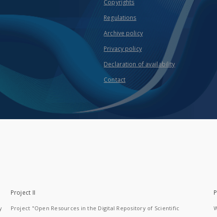
Copyrights
Regulations
Archive policy
Privacy policy
Declaration of availability
Contact
Project II
P
y
Project "Open Resources in the Digital Repository of Scientific
W