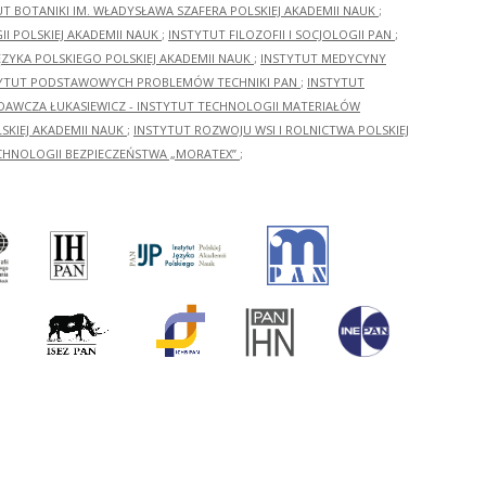
UT BOTANIKI IM. WŁADYSŁAWA SZAFERA POLSKIEJ AKADEMII NAUK
;
I POLSKIEJ AKADEMII NAUK
;
INSTYTUT FILOZOFII I SOCJOLOGII PAN
;
ĘZYKA POLSKIEGO POLSKIEJ AKADEMII NAUK
;
INSTYTUT MEDYCYNY
YTUT PODSTAWOWYCH PROBLEMÓW TECHNIKI PAN
;
INSTYTUT
ADAWCZA ŁUKASIEWICZ - INSTYTUT TECHNOLOGII MATERIAŁÓW
KIEJ AKADEMII NAUK
;
INSTYTUT ROZWOJU WSI I ROLNICTWA POLSKIEJ
CHNOLOGII BEZPIECZEŃSTWA „MORATEX”
;