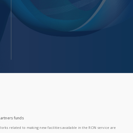
artners funds
orks related to making new facilities available in the RCIN service are