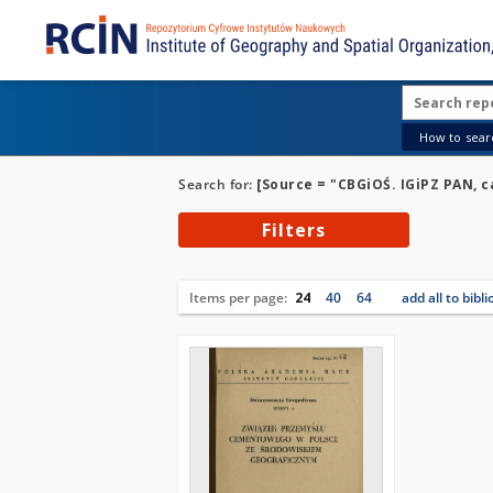
How to searc
Search for:
[Source = "CBGiOŚ. IGiPZ PAN, ca
Filters
Items per page:
24
40
64
add all to bibl