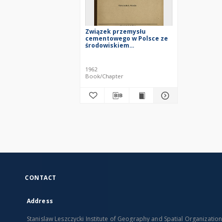
Związek przemysłu
cementowego w Polsce ze
środowiskiem
geograficznym
1962
Book/Chapter
CONTACT
Address
Stanislaw Leszczycki Institute of Geography and Spatial Organizatio