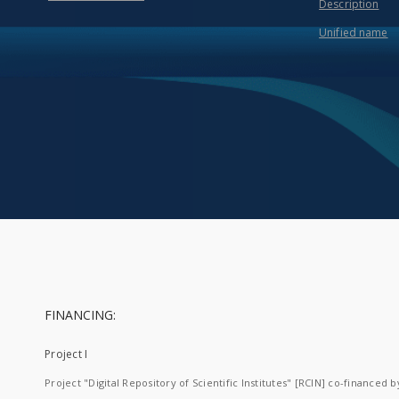
Description
Unified name
FINANCING:
Project I
Project "Digital Repository of Scientific Institutes" [RCIN] co-financed b