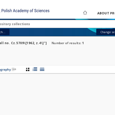
ABOUT PR
h...
Change sea
ll no. Cz.5709\[1962, z.4\]"]
Number of results:
1
iography