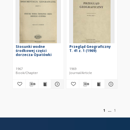
Stosunki wodne
Przegląd Geograficzny
środkowej części
T. 41 z. 1 (1969)
dorzecza Opatówki
1967
1969
Book/Chapter
Journal/Article
of
1
1