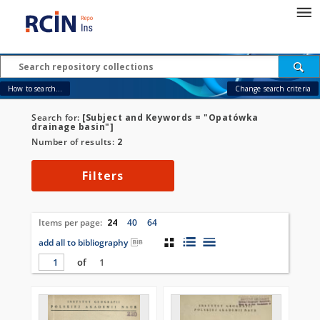
How to search...
Change search criteria
Search for:
[Subject and Keywords = "Opatówka
drainage basin"]
Number of results:
2
Filters
Items per page:
24
40
64
add all to bibliography
of
1