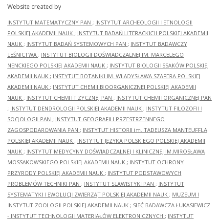
Website created by
INSTYTUT MATEMATYCZNY PAN
;
INSTYTUT ARCHEOLOGII I ETNOLOGII
POLSKIEJ AKADEMII NAUK
;
INSTYTUT BADAŃ LITERACKICH POLSKIEJ AKADEMII
NAUK
;
INSTYTUT BADAŃ SYSTEMOWYCH PAN
;
INSTYTUT BADAWCZY
LEŚNICTWA
;
INSTYTUT BIOLOGII DOŚWIADCZALNEJ IM. MARCELEGO
NENCKIEGO POLSKIEJ AKADEMII NAUK
;
INSTYTUT BIOLOGII SSAKÓW POLSKIEJ
AKADEMII NAUK
;
INSTYTUT BOTANIKI IM. WŁADYSŁAWA SZAFERA POLSKIEJ
AKADEMII NAUK
;
INSTYTUT CHEMII BIOORGANICZNEJ POLSKIEJ AKADEMII
NAUK
;
INSTYTUT CHEMII FIZYCZNEJ PAN
;
INSTYTUT CHEMII ORGANICZNEJ PAN
;
INSTYTUT DENDROLOGII POLSKIEJ AKADEMII NAUK
;
INSTYTUT FILOZOFII I
SOCJOLOGII PAN
;
INSTYTUT GEOGRAFII I PRZESTRZENNEGO
ZAGOSPODAROWANIA PAN
;
INSTYTUT HISTORII im. TADEUSZA MANTEUFFLA
POLSKIEJ AKADEMII NAUK
;
INSTYTUT JĘZYKA POLSKIEGO POLSKIEJ AKADEMII
NAUK
;
INSTYTUT MEDYCYNY DOŚWIADCZALNEJ I KLINICZNEJ IM.MIROSŁAWA
MOSSAKOWSKIEGO POLSKIEJ AKADEMII NAUK
;
INSTYTUT OCHRONY
PRZYRODY POLSKIEJ AKADEMII NAUK
;
INSTYTUT PODSTAWOWYCH
PROBLEMÓW TECHNIKI PAN
;
INSTYTUT SLAWISTYKI PAN
;
INSTYTUT
SYSTEMATYKI I EWOLUCJI ZWIERZĄT POLSKIEJ AKADEMII NAUK
;
MUZEUM I
INSTYTUT ZOOLOGII POLSKIEJ AKADEMII NAUK
;
SIEĆ BADAWCZA ŁUKASIEWICZ
- INSTYTUT TECHNOLOGII MATERIAŁÓW ELEKTRONICZNYCH
;
INSTYTUT