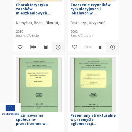
Charakterystyka
Znaczenie czynników
zasobów
cyrkulacyjnych i
mieszkaniowych
lokalnych w
aglomeracji
kształtowaniu klimatu i
wrocławskiej =
bioklimatu aglomeracji
Namyślak, Beata
Sikorski, Dominik
Błażejczyk, Krzysztof
Characteristics of the
warszawskiej
dwelling stock within in
2010
2002
the Wrocław
Journal/Article
Book/Chapter
agglomeration
Zróżnicowania
Przemiany strukturalne
społeczno-
w przemyśle
przestrzenne w
aglomeracji
aglomeracji
warszawskiej =
warszawskiej (1978 i
Changes in industrial