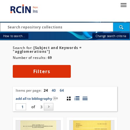
How to search...
Change search criteria
Search for:
[Subject and Keywords =
"agglomerations"]
Number of results:
69
Filters
Items per page:
24
40
64
add all to bibliography
of
3