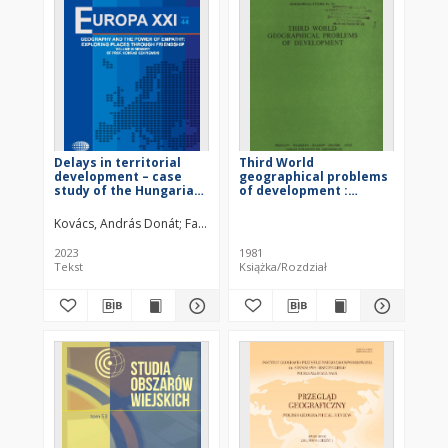
Delays in territorial
Third World
development – case
geographical problems
study of the Hungarian
of development :
Sand Ridge Region
proceedings of the III
Polish-Soviet Seminar,
Kovács, András Donát
Farkas, Jenő Zsolt
Varjú, Viktor
Szalai, Ádám
L
Warsaw, September
1979 = Razvivaûŝiesâ
2023
1981
strany geografičeskie
Tekst
Książka/Rozdział
problemy razvitiâ