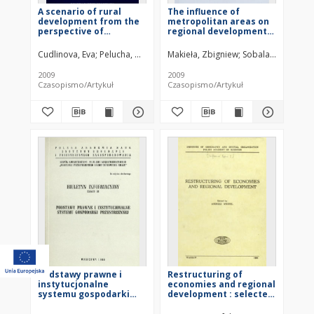
A scenario of rural
The influence of
development from the
metropolitan areas on
perspective of
regional development.
multifunctional
Rzeszów as compared
agriculture in the EU: a
to other metropolitan
Cudlinova, Eva
Pelucha, Martin
Makieła, Zbigniew
Sobala-Gwosdz, A
critical reflection on
areas in Eastern Poland
the Czech Republic
2009
2009
Czasopismo/Artykuł
Czasopismo/Artykuł
Podstawy prawne i
Restructuring of
instytucjonalne
economies and regional
systemu gospodarki
development : selected
przestrzennej : zbiór
papers prepared for
opracowań
the Symposium of the