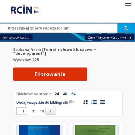
Jak wyszukiwać...
Zmień kryteria wyszukiwania
Szukana fraza:
[Temat i słowa kluczowe =
"development"]
Wyników:
225
Filtrowanie
Obiektów na stronie:
24
40
64
Dodaj wszystkie do bibliografii
z
10