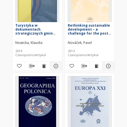
Turystyka w
Rethinking sustainable
dokumentach
development – a
strategicznych gmin
challenge for the post
wiejskich województwa
Rio+20 process =
pomorskiego = Tourism
Refleksje na temat
Nowicka, Klaudia
Nováček, Pavel
in strategic documents
zrównoważonego
of rural communes in
rozwoju – wyzwanie dla
2019
2013
the Pomorskie
procesu po Rio+20)
Czasopismo/Artykuł
Czasopismo/Artykuł
Voivodeship