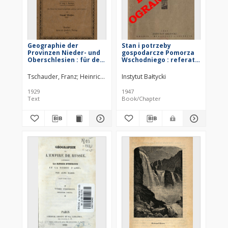
Geographie der
Stan i potrzeby
Provinzen Nieder- und
gospodarcze Pomorza
Oberschlesien : für den
Wschodniego : referaty,
Volksschuluntericht
dyskusja i rezolucje
nach dem
konferencji naukowej
Tschauder, Franz
Heinrich Handel's Verlag. Wydawca
Instytut Bałtycki
Landschaftsprinzip
Instytutu Bałtyckiego, w
verfaßt
Bydgoszczy 12-13 XII.
1929
1947
1946.
Text
Book/Chapter