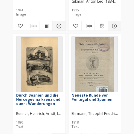
Gikman, Anton Leo (1834–1906)
Fisc
(Ergänzungskarte zur
Völkerkarte des
1941
1925
Kaukasus) DAI-Stuttart
Image
Image
1941
Durch Bosnien und die
Neueste Kunde von
Hercegovina kreuz und
Portugal und Spanien
quer : Wanderungen
Renner, Heinrich
Arndt, Leo
Arndt, Ewald
Ehrmann, Theophil Friedrich (1762–1
1896
1818
Text
Text