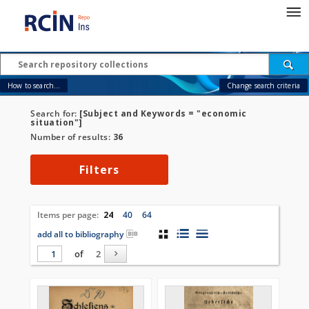
How to search...
Change search criteria
Search for:
[Subject and Keywords = "economic
situation"]
Number of results:
36
Filters
Items per page:
24
40
64
add all to bibliography
of
2