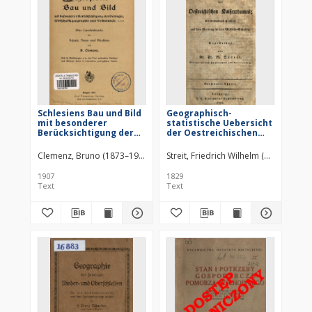
Schlesiens Bau und Bild
Geographisch-
mit besonderer
statistische Uebersicht
Berücksichtigung der
der Oestreichischen
Geologie,
Kaiserthumes : mit
Wirtschaftsgeographie
besonderer Rücksicht
Clemenz, Bruno (1873–1935)
Streit, Friedrich Wilhelm (1772–1839)
und Volkskunde : eine
auf den Vortrag in den
Landeskunde für
Militär-Schulen
1907
1829
Schule, Haus und
Text
Text
Studium