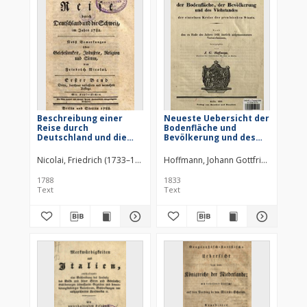
Beschreibung einer
Neueste Uebersicht der
Reise durch
Bodenfläche und
Deutschland und die
Bevölkerung und des
Schweiz, im Jahre 1781 :
Viehstandes der
Nebst Bemerkungen
einzelnen Kreise des
Nicolai, Friedrich (1733–1811)
Hoffmann, Johann Gottfried (1765–1
über Gelehrsamkeit,
preussischen Staats :
Industrie, Religion und
nach den zu Ende des
1788
1833
Sitten. Bd. 1
Jahres 1831 ämtlich
Text
Text
aufgenommenen
Verzeichnissen