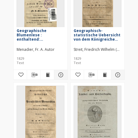
Geographische
Geographisch-
Blumenlese :
statistische Uebersicht
enthaltend:
von dem Königreiche
Beschreibungen
der Niederlande : mit
schöner Gegenden [...] :
besonderer Rücksicht
Menadier, Fr. A. Autor
Streit, Friedrich Wilhelm (1772–1839)
ein interessantes
auf den Vortrag in den
Hülfsbuch für Lehrer
Militär-Schulen
1829
1829
und Lernende bei dem
Text
Text
Unterrichte in der
Geographie. 2. Bdch., 1.
Abt., Italien