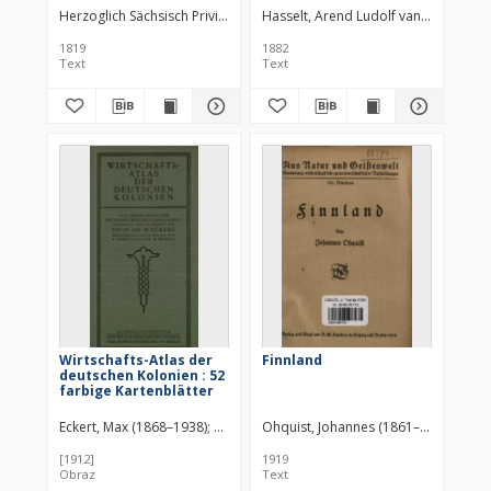
Herzoglich Sächsisch Privilegirtes Landes-Industrie-Comptoir (Weima
Hasselt, Arend Ludolf van (1848–190
1819
1882
Text
Text
Wirtschafts-Atlas der
Finnland
deutschen Kolonien : 52
farbige Kartenblätter
Eckert, Max (1868–1938)
Sprigade, Paul (1863–1925)
Öhquist, Johannes (1861–1949)
Moisel, Max (18
B. G.
[1912]
1919
Obraz
Text