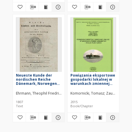
Neueste Kunde der
Powiązania eksportowe
nordischen Reiche
gospodarki lokalnej w
Dänemark, Norwegen
warunkach zmiennej
und Schweden
koniunktury : analiza
przestrzenna = Export
Ehrmann, Theophil Friedrich (1762–1811)
Komornicki, Tomasz
Herzoglich Sächsisch Privil
Zaucha, Jacek
linkages of local
economy in the
1807
2015
changing economic
Text
Book/Chapter
situation : spatial
analysis