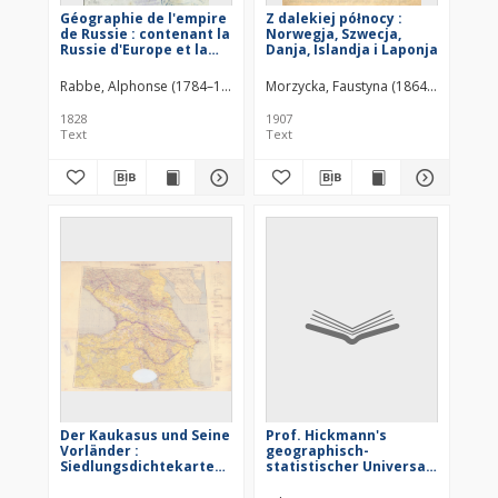
Géographie de l'empire
Z dalekiej północy :
de Russie : contenant la
Norwegja, Szwecja,
Russie d'Europe et la
Danja, Islandja i Laponja
Russie d'Asie. T. 1, Pt. 2
Rabbe, Alphonse (1784–1830)
Morzycka, Faustyna (1864–1910)
Ksi
1828
1907
Text
Text
Der Kaukasus und Seine
Prof. Hickmann's
Vorländer :
geographisch-
Siedlungsdichtekarte
statistischer Universal-
mit Wirtschafts- und
Atlas : 1925
Deutschtumsangaben