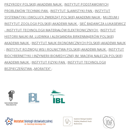
PRZYRODY POLSKIEJ AKADEMII NAUK
;
INSTYTUT PODSTAWOWYCH
PROBLEMÓW TECHNIKI PAN
;
INSTYTUT SLAWISTYKI PAN
;
INSTYTUT
SYSTEMATYKI I EWOLUCJI ZWIERZĄT POLSKIEJ AKADEMII NAUK
;
MUZEUM I
INSTYTUT ZOOLOGII POLSKIEJ AKADEMII NAUK
;
SIEĆ BADAWCZA ŁUKASIEWICZ
- INSTYTUT TECHNOLOGII MATERIAŁÓW ELEKTRONICZNYCH
;
INSTYTUT
HISTORII NAUKI IM. LUDWIKA I ALEKSANDRA BIRKENMAJERÓW POLSKIEJ
AKADEMII NAUK
;
INSTYTUT NAUK EKONOMICZNYCH POLSKIEJ AKADEMII NAUK
;
INSTYTUT ROZWOJU WSI I ROLNICTWA POLSKIEJ AKADEMII NAUK
;
INSTYTUT
BIOCYBERNETYKI I INŻYNIERII BIOMEDYCZNEJ IM. MACIEJA NAŁĘCZA POLSKIEJ
AKADEMII NAUK
;
INSTYTUT FIZYKI PAN
;
INSTYTUT TECHNOLOGII
BEZPIECZEŃSTWA „MORATEX”
;