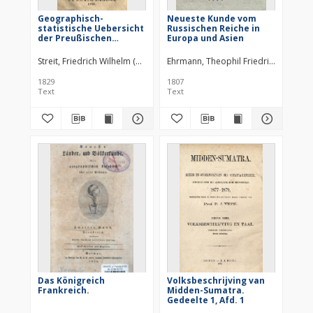
Geographisch-
Neueste Kunde vom
statistische Uebersicht
Russischen Reiche in
der Preußischen
Europa und Asien
Monarchie : mit
besonderer Rücksicht
Streit, Friedrich Wilhelm (1772–1839)
Ehrmann, Theophil Friedrich (1762–1
J.-C.-Hinrichs'sche Buchhandlung
auf den Vortrag in den
Militär-Schulen
1829
1807
Text
Text
Das Königreich
Volksbeschrijving van
Frankreich.
Midden-Sumatra.
Gedeelte 1, Afd. 1