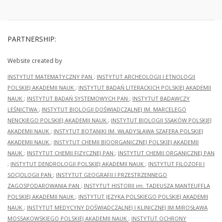
PARTNERSHIP:
Website created by
INSTYTUT MATEMATYCZNY PAN
;
INSTYTUT ARCHEOLOGII I ETNOLOGII
POLSKIEJ AKADEMII NAUK
;
INSTYTUT BADAŃ LITERACKICH POLSKIEJ AKADEMII
NAUK
;
INSTYTUT BADAŃ SYSTEMOWYCH PAN
;
INSTYTUT BADAWCZY
LEŚNICTWA
;
INSTYTUT BIOLOGII DOŚWIADCZALNEJ IM. MARCELEGO
NENCKIEGO POLSKIEJ AKADEMII NAUK
;
INSTYTUT BIOLOGII SSAKÓW POLSKIEJ
AKADEMII NAUK
;
INSTYTUT BOTANIKI IM. WŁADYSŁAWA SZAFERA POLSKIEJ
AKADEMII NAUK
;
INSTYTUT CHEMII BIOORGANICZNEJ POLSKIEJ AKADEMII
NAUK
;
INSTYTUT CHEMII FIZYCZNEJ PAN
;
INSTYTUT CHEMII ORGANICZNEJ PAN
;
INSTYTUT DENDROLOGII POLSKIEJ AKADEMII NAUK
;
INSTYTUT FILOZOFII I
SOCJOLOGII PAN
;
INSTYTUT GEOGRAFII I PRZESTRZENNEGO
ZAGOSPODAROWANIA PAN
;
INSTYTUT HISTORII im. TADEUSZA MANTEUFFLA
POLSKIEJ AKADEMII NAUK
;
INSTYTUT JĘZYKA POLSKIEGO POLSKIEJ AKADEMII
NAUK
;
INSTYTUT MEDYCYNY DOŚWIADCZALNEJ I KLINICZNEJ IM.MIROSŁAWA
MOSSAKOWSKIEGO POLSKIEJ AKADEMII NAUK
;
INSTYTUT OCHRONY