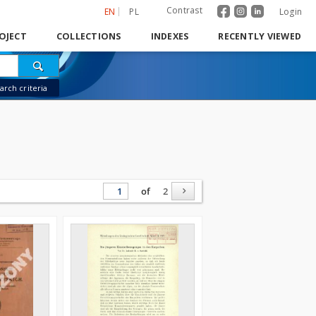
Contrast
EN
PL
Login
OJECT
COLLECTIONS
INDEXES
RECENTLY VIEWED
rch criteria
of
2