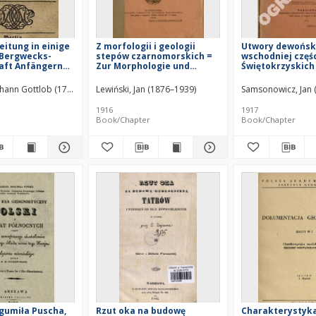
eitung in einige
Z morfologii i geologii
Utwory dewońsk
 Bergwecks-
stepów czarnomorskich =
wschodniej częśc
aft Anfängern
Zur Morphologie und
Świętokrzyskich
n
Geologie der Steppen des
dépôts dévonien
Schwarzen Meeres
partie orientale
hann Gottlob (1719–1767)
Lewiński, Jan (1876–1939)
Nicolai, Christoph Gottlieb (1682–1752)
Samsonowicz, Jan 
Haller, Alb
montagnes de Ś
Krzyż. Pologne
1916
1917
Book/Chapter
Book/Chapter
gumiła Puscha,
Rzut oka na budowę
Charakterystyk