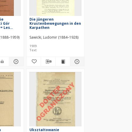
ie
Die jüngeren
i Gór
Krustenbewegungen in den
 = Les
Karpathen
s dans le
 des
(1888–1959)
recht von (1708–1777)
Sawicki, Ludomir (1884–1928)
więty
1909
Text
a
Ukształtowanie