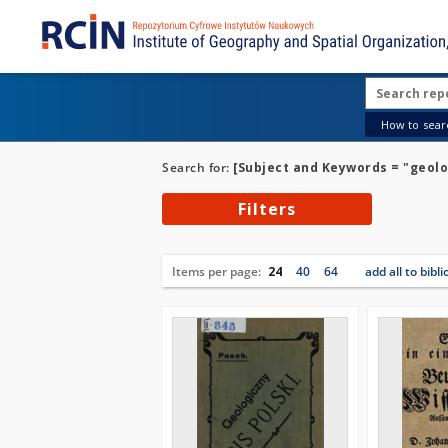
How to searc
Search for:
[Subject and Keywords = "geolo
Filters
Items per page:
24
40
64
add all to bibl