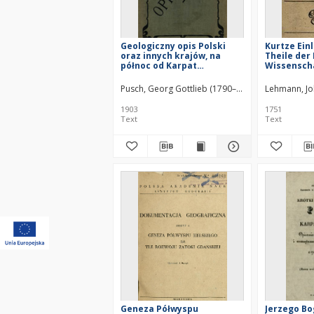
Geologiczny opis Polski
Kurtze Einl
oraz innych krajów, na
Theile der
północ od Karpat
Wissensch
położonych
zum Beste
Pusch, Georg Gottlieb (1790–1876)
Lehmann, Jo
1903
1751
Text
Text
Geneza Półwyspu
Jerzego Bo