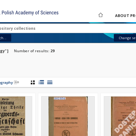
ABOUT PR
h...
Change sea
gy"]
Number of results:
29
iography