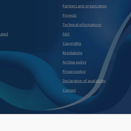
Partners and organization
Projects
Technical informations
eated
FAQ
Copyrights
Regulations
Archive policy
Privacy policy
Declaration of availability
Contact