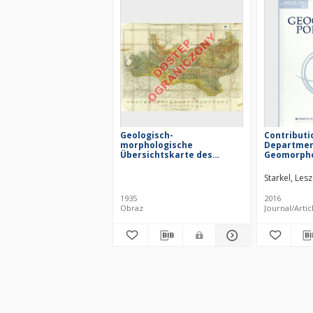
Geologisch-
Contributi
morphologische
Departmen
Übersichtskarte des
Geomorpho
norddeutschen
Hydrology 
Vereisungsgebietes
and Upland
Starkel, Lesz
Kraków to 
developmen
1935
2016
Geomorphol
Obraz
Journal/Artic