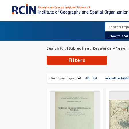
How to searc
Search for:
[Subject and Keywords = "geom
Filters
Items per page:
24
40
64
add all to bibl