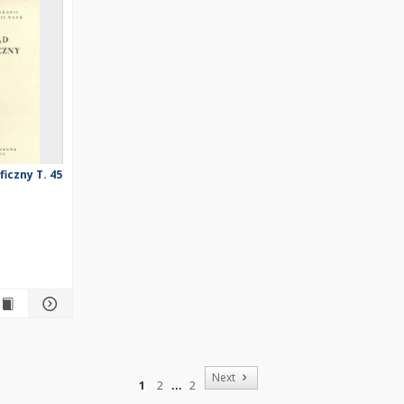
iczny T. 45
of
Next
1
2
2