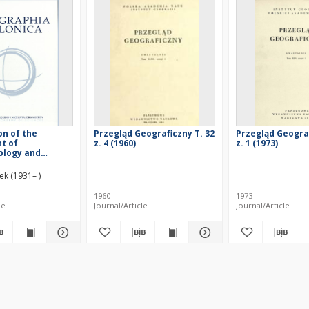
on of the
Przegląd Geograficzny T. 32
Przegląd Geograf
t of
z. 4 (1960)
z. 1 (1973)
logy and
of Mountains
s IGSO PAS in
ek (1931– )
the
t of Polish
1960
1973
ogy (1953-2012)
le
Journal/Article
Journal/Article