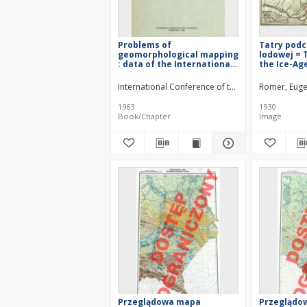
Problems of
Tatry podc
geomorphological mapping
lodowej = 
: data of the International
the Ice-Ag
Conference of the
Subcommission on
International Conference of the Subcommission
Romer, Euge
Geomorphological
Mapping, Poland, 3-12 May,
1963
1930
1962 = Problemy
Book/Chapter
Image
kartowania
geomorfologicznego
Przeglądowa mapa
Przeglądo