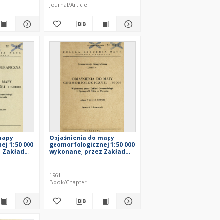
Journal/Article
mapy
Objaśnienia do mapy
ej 1:50 000
geomorfologicznej 1:50 000
 Zakład
wykonanej przez Zakład
Hydrografii
Geomorfologii i Hydrografii
 arkusz N
Niżu w Toruniu : arkusz N
w
33-143-A Kórnik
1961
Book/Chapter