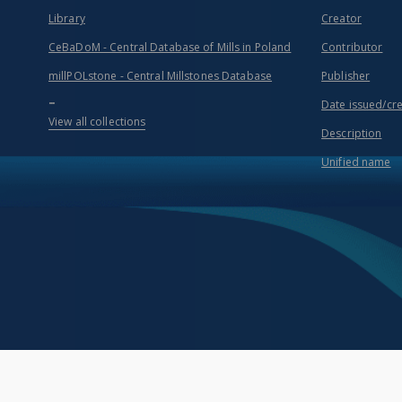
Library
Creator
CeBaDoM - Central Database of Mills in Poland
Contributor
millPOLstone - Central Millstones Database
Publisher
...
Date issued/cr
View all collections
Description
Unified name