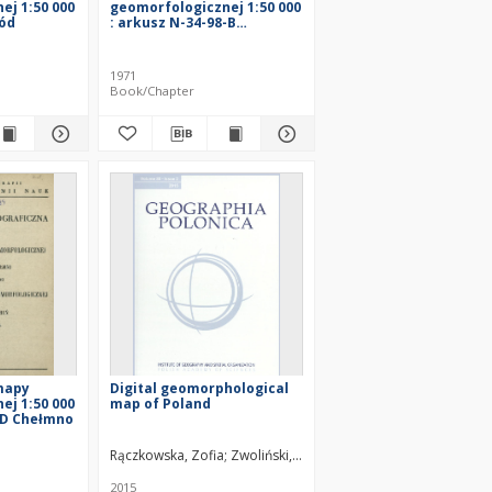
ej 1:50 000
geomorfologicznej 1:50 000
ód
: arkusz N-34-98-B
Wąbrzeźno
1971
Book/Chapter
mapy
Digital geomorphological
ej 1:50 000
map of Poland
5 D Chełmno
Rączkowska, Zofia
Zwoliński, Zbigniew
2015