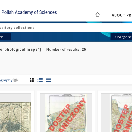
ABOUT PR
h...
Change sea
orphological maps"]
Number of results:
26
iography