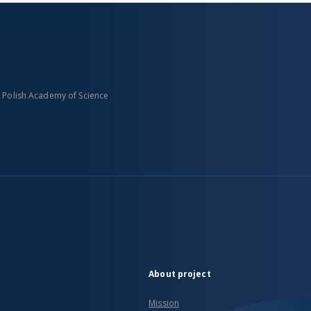
n Polish Academy of Science
About project
Mission