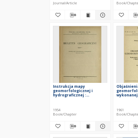
Journal/Article
Book/Chapt
Instrukcja mapy
Objaśnieni
geomorfologicznej i
geomorfolo
hydrograficznej :
wykonanej
opracowanie zespołowe
Geomorfolo
Niżu w Tor
34-92-D Ko
1954
1961
Book/Chapter
Book/Chapt