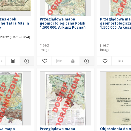
zas epoki
Przeglądowa mapa
Przeglądowa ma
The Tatra Mts in
geomorfologiczna Polski :
geomorfologiczn
e
1:500 000. Arkusz Poznań
1:500 000. Arkus
 on Geomorphological Mapping (1962 ; Kraków / Warszawa)
niusz (1871–1954)
[1980]
[1980]
Image
Image
wa mapa
Przeglądowa mapa
Objaśnienia do 