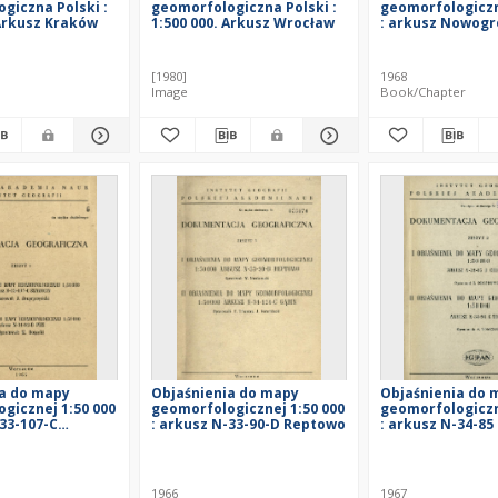
giczna Polski :
geomorfologiczna Polski :
geomorfologiczn
 Arkusz Kraków
1:500 000. Arkusz Wrocław
: arkusz Nowogr
[1980]
1968
Image
Book/Chapter
a do mapy
Objaśnienia do mapy
Objaśnienia do 
gicznej 1:50 000
geomorfologicznej 1:50 000
geomorfologiczn
-33-107-C
: arkusz N-33-90-D Reptowo
: arkusz N-34-8
1966
1967