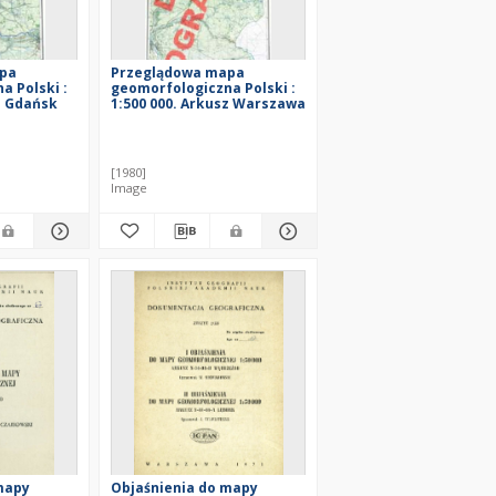
pa
Przeglądowa mapa
a Polski :
geomorfologiczna Polski :
z Gdańsk
1:500 000. Arkusz Warszawa
[1980]
Image
mapy
Objaśnienia do mapy