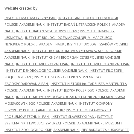
Website created by
INSTYTUT MATEMATYCZNY PAN
;
INSTYTUT ARCHEOLOGII I ETNOLOGII
POLSKIEJ AKADEMII NAUK
;
INSTYTUT BADAŃ LITERACKICH POLSKIEJ AKADEMII
NAUK
;
INSTYTUT BADAŃ SYSTEMOWYCH PAN
;
INSTYTUT BADAWCZY
LEŚNICTWA
;
INSTYTUT BIOLOGII DOŚWIADCZALNEJ IM. MARCELEGO
NENCKIEGO POLSKIEJ AKADEMII NAUK
;
INSTYTUT BIOLOGII SSAKÓW POLSKIEJ
AKADEMII NAUK
;
INSTYTUT BOTANIKI IM. WŁADYSŁAWA SZAFERA POLSKIEJ
AKADEMII NAUK
;
INSTYTUT CHEMII BIOORGANICZNEJ POLSKIEJ AKADEMII
NAUK
;
INSTYTUT CHEMII FIZYCZNEJ PAN
;
INSTYTUT CHEMII ORGANICZNEJ PAN
;
INSTYTUT DENDROLOGII POLSKIEJ AKADEMII NAUK
;
INSTYTUT FILOZOFII I
SOCJOLOGII PAN
;
INSTYTUT GEOGRAFII I PRZESTRZENNEGO
ZAGOSPODAROWANIA PAN
;
INSTYTUT HISTORII im. TADEUSZA MANTEUFFLA
POLSKIEJ AKADEMII NAUK
;
INSTYTUT JĘZYKA POLSKIEGO POLSKIEJ AKADEMII
NAUK
;
INSTYTUT MEDYCYNY DOŚWIADCZALNEJ I KLINICZNEJ IM.MIROSŁAWA
MOSSAKOWSKIEGO POLSKIEJ AKADEMII NAUK
;
INSTYTUT OCHRONY
PRZYRODY POLSKIEJ AKADEMII NAUK
;
INSTYTUT PODSTAWOWYCH
PROBLEMÓW TECHNIKI PAN
;
INSTYTUT SLAWISTYKI PAN
;
INSTYTUT
SYSTEMATYKI I EWOLUCJI ZWIERZĄT POLSKIEJ AKADEMII NAUK
;
MUZEUM I
INSTYTUT ZOOLOGII POLSKIEJ AKADEMII NAUK
;
SIEĆ BADAWCZA ŁUKASIEWICZ