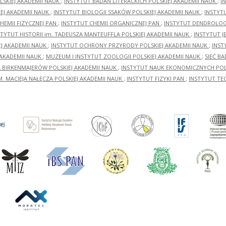
LSKIEJ AKADEMII NAUK
;
INSTYTUT BADAŃ LITERACKICH POLSKIEJ AKADEMII NAUK
;
I
EJ AKADEMII NAUK
;
INSTYTUT BIOLOGII SSAKÓW POLSKIEJ AKADEMII NAUK
;
INSTYT
HEMII FIZYCZNEJ PAN
;
INSTYTUT CHEMII ORGANICZNEJ PAN
;
INSTYTUT DENDROLOGI
STYTUT HISTORII im. TADEUSZA MANTEUFFLA POLSKIEJ AKADEMII NAUK
;
INSTYTUT J
EJ AKADEMII NAUK
;
INSTYTUT OCHRONY PRZYRODY POLSKIEJ AKADEMII NAUK
;
INST
 AKADEMII NAUK
;
MUZEUM I INSTYTUT ZOOLOGII POLSKIEJ AKADEMII NAUK
;
SIEĆ B
RA BIRKENMAJERÓW POLSKIEJ AKADEMII NAUK
;
INSTYTUT NAUK EKONOMICZNYCH POLS
M. MACIEJA NAŁĘCZA POLSKIEJ AKADEMII NAUK
;
INSTYTUT FIZYKI PAN
;
INSTYTUT TE