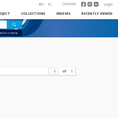
Contrast
EN
PL
Login
OJECT
COLLECTIONS
INDEXES
RECENTLY VIEWED
rch criteria
of
1