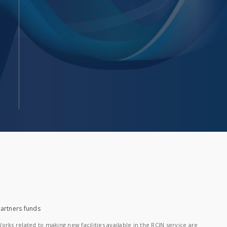
artners funds
orks related to making new facilities available in the RCIN service are