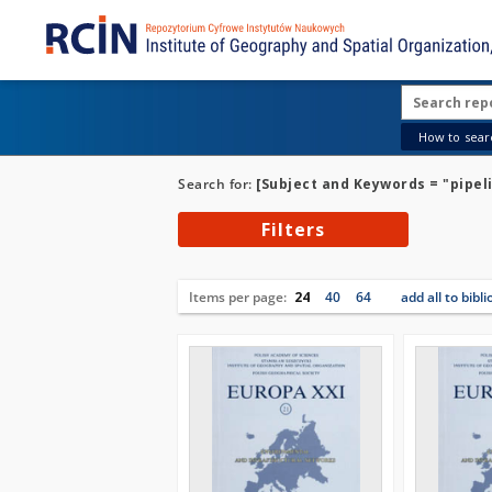
How to searc
Search for:
[Subject and Keywords = "pipel
Filters
Items per page:
24
40
64
add all to bibl