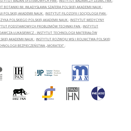
NSTYTUT BADAŃ SYSTEMOWYCH PAN
;
INSTYTUT BADAWCZY LEŚNICTWA
;
UT BOTANIKI IM. WŁADYSŁAWA SZAFERA POLSKIEJ AKADEMII NAUK
;
I POLSKIEJ AKADEMII NAUK
;
INSTYTUT FILOZOFII I SOCJOLOGII PAN
;
ĘZYKA POLSKIEGO POLSKIEJ AKADEMII NAUK
;
INSTYTUT MEDYCYNY
YTUT PODSTAWOWYCH PROBLEMÓW TECHNIKI PAN
;
INSTYTUT
ADAWCZA ŁUKASIEWICZ - INSTYTUT TECHNOLOGII MATERIAŁÓW
KIEJ AKADEMII NAUK
;
INSTYTUT ROZWOJU WSI I ROLNICTWA POLSKIEJ
CHNOLOGII BEZPIECZEŃSTWA „MORATEX”
;