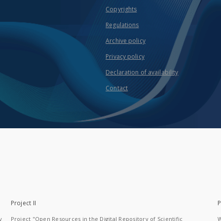
Copyrights
Regulations
Archive policy
Privacy policy
Declaration of availability
Contact
Project II
P
y
Project "Open Resources in the Digital Repository of Scientific
W