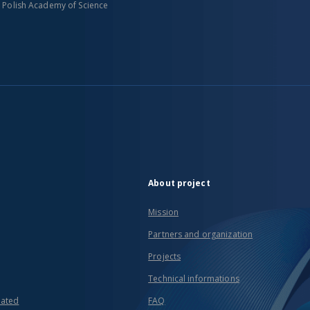
n Polish Academy of Science
About project
Mission
Partners and organization
Projects
Technical informations
eated
FAQ