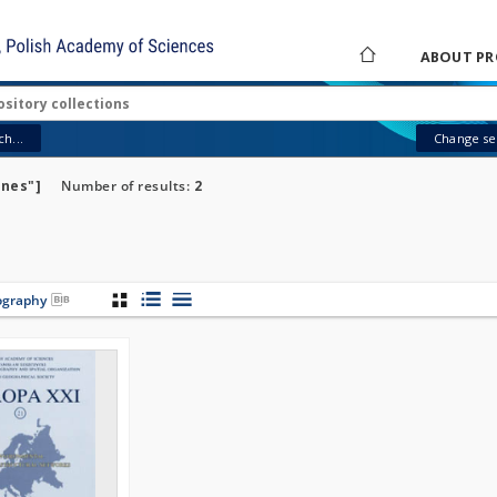
ABOUT PR
h...
Change sea
ines"]
Number of results:
2
iography