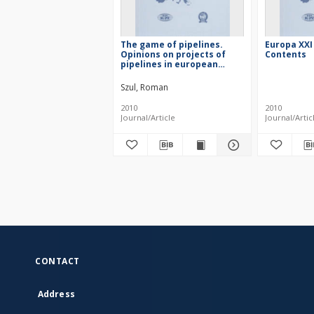
The game of pipelines.
Europa XXI 
Opinions on projects of
Contents
pipelines in european
newspapers
Szul, Roman
2010
2010
Journal/Article
Journal/Artic
CONTACT
Address