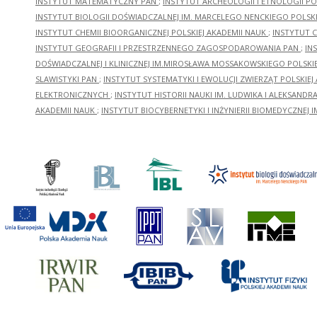
INSTYTUT MATEMATYCZNY PAN
;
INSTYTUT ARCHEOLOGII I ETNOLOGII PO
INSTYTUT BIOLOGII DOŚWIADCZALNEJ IM. MARCELEGO NENCKIEGO POLSKI
INSTYTUT CHEMII BIOORGANICZNEJ POLSKIEJ AKADEMII NAUK
;
INSTYTUT C
INSTYTUT GEOGRAFII I PRZESTRZENNEGO ZAGOSPODAROWANIA PAN
;
IN
DOŚWIADCZALNEJ I KLINICZNEJ IM.MIROSŁAWA MOSSAKOWSKIEGO POLSKI
SLAWISTYKI PAN
;
INSTYTUT SYSTEMATYKI I EWOLUCJI ZWIERZĄT POLSKIEJ
ELEKTRONICZNYCH
;
INSTYTUT HISTORII NAUKI IM. LUDWIKA I ALEKSAND
AKADEMII NAUK
;
INSTYTUT BIOCYBERNETYKI I INŻYNIERII BIOMEDYCZNEJ I