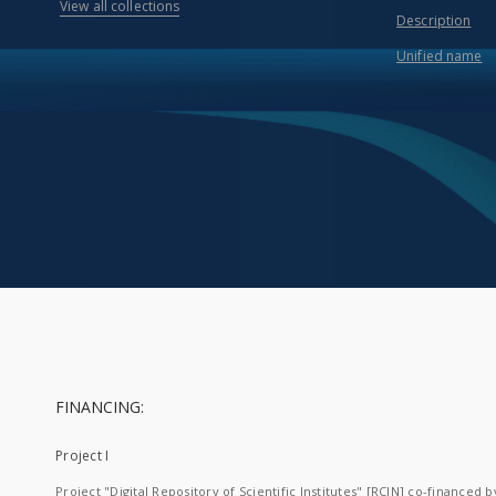
View all collections
Description
Unified name
FINANCING:
Project I
Project "Digital Repository of Scientific Institutes" [RCIN] co-financed b