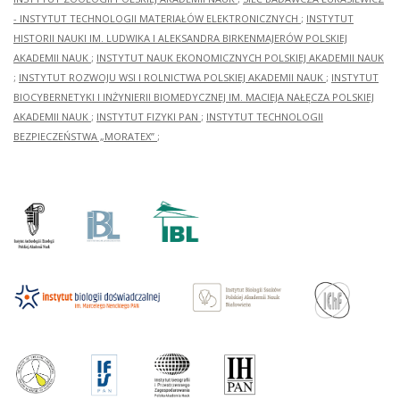
- INSTYTUT TECHNOLOGII MATERIAŁÓW ELEKTRONICZNYCH
;
INSTYTUT
HISTORII NAUKI IM. LUDWIKA I ALEKSANDRA BIRKENMAJERÓW POLSKIEJ
AKADEMII NAUK
;
INSTYTUT NAUK EKONOMICZNYCH POLSKIEJ AKADEMII NAUK
;
INSTYTUT ROZWOJU WSI I ROLNICTWA POLSKIEJ AKADEMII NAUK
;
INSTYTUT
BIOCYBERNETYKI I INŻYNIERII BIOMEDYCZNEJ IM. MACIEJA NAŁĘCZA POLSKIEJ
AKADEMII NAUK
;
INSTYTUT FIZYKI PAN
;
INSTYTUT TECHNOLOGII
BEZPIECZEŃSTWA „MORATEX”
;