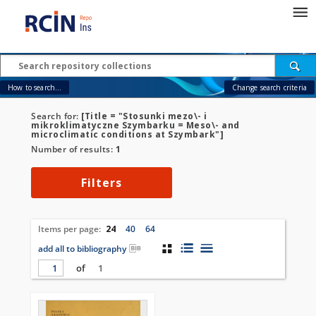
How to search...
Change search criteria
Search for:
[Title = "Stosunki mezo\- i
mikroklimatyczne Szymbarku = Meso\- and
microclimatic conditions at Szymbark"]
Number of results:
1
Filters
Items per page:
24
40
64
add all to bibliography
of
1