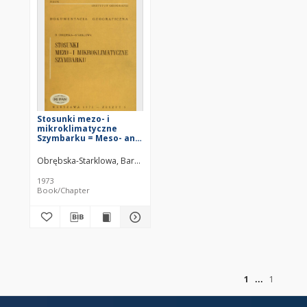
Stosunki mezo- i
mikroklimatyczne
Szymbarku = Meso- and
microclimatic
conditions at Szymbark
Obrębska-Starklowa, Barbara (1937– )
1973
Book/Chapter
of
1
1