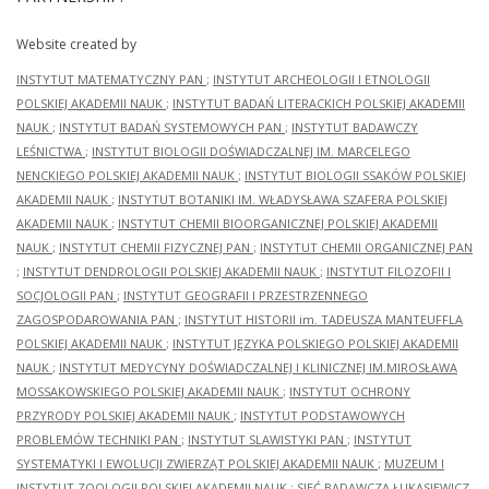
Website created by
INSTYTUT MATEMATYCZNY PAN
;
INSTYTUT ARCHEOLOGII I ETNOLOGII
POLSKIEJ AKADEMII NAUK
;
INSTYTUT BADAŃ LITERACKICH POLSKIEJ AKADEMII
NAUK
;
INSTYTUT BADAŃ SYSTEMOWYCH PAN
;
INSTYTUT BADAWCZY
LEŚNICTWA
;
INSTYTUT BIOLOGII DOŚWIADCZALNEJ IM. MARCELEGO
NENCKIEGO POLSKIEJ AKADEMII NAUK
;
INSTYTUT BIOLOGII SSAKÓW POLSKIEJ
AKADEMII NAUK
;
INSTYTUT BOTANIKI IM. WŁADYSŁAWA SZAFERA POLSKIEJ
AKADEMII NAUK
;
INSTYTUT CHEMII BIOORGANICZNEJ POLSKIEJ AKADEMII
NAUK
;
INSTYTUT CHEMII FIZYCZNEJ PAN
;
INSTYTUT CHEMII ORGANICZNEJ PAN
;
INSTYTUT DENDROLOGII POLSKIEJ AKADEMII NAUK
;
INSTYTUT FILOZOFII I
SOCJOLOGII PAN
;
INSTYTUT GEOGRAFII I PRZESTRZENNEGO
ZAGOSPODAROWANIA PAN
;
INSTYTUT HISTORII im. TADEUSZA MANTEUFFLA
POLSKIEJ AKADEMII NAUK
;
INSTYTUT JĘZYKA POLSKIEGO POLSKIEJ AKADEMII
NAUK
;
INSTYTUT MEDYCYNY DOŚWIADCZALNEJ I KLINICZNEJ IM.MIROSŁAWA
MOSSAKOWSKIEGO POLSKIEJ AKADEMII NAUK
;
INSTYTUT OCHRONY
PRZYRODY POLSKIEJ AKADEMII NAUK
;
INSTYTUT PODSTAWOWYCH
PROBLEMÓW TECHNIKI PAN
;
INSTYTUT SLAWISTYKI PAN
;
INSTYTUT
SYSTEMATYKI I EWOLUCJI ZWIERZĄT POLSKIEJ AKADEMII NAUK
;
MUZEUM I
INSTYTUT ZOOLOGII POLSKIEJ AKADEMII NAUK
;
SIEĆ BADAWCZA ŁUKASIEWICZ