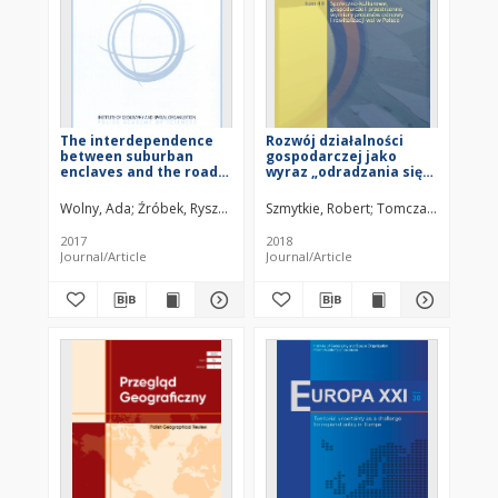
The interdependence
Rozwój działalności
between suburban
gospodarczej jako
enclaves and the road
wyraz „odradzania się”
network in the
wsi na ziemi kłodzkiej =
development process: A
Entrepreneurship
Wolny, Ada
Źróbek, Ryszard
Szmytkie, Robert
Tomczak, Przemys
case study in Poland
development as an
indicator of rural
2017
2018
revival in the Kłodzko
Journal/Article
Journal/Article
Land