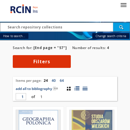
How to search...
Change search criteria
Search for:
[End page = "57"]
Number of results:
4
Filters
Items per page:
24
40
64
add all to bibliography
of
1