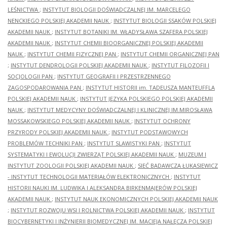
LEŚNICTWA
;
INSTYTUT BIOLOGII DOŚWIADCZALNEJ IM. MARCELEGO
NENCKIEGO POLSKIEJ AKADEMII NAUK
;
INSTYTUT BIOLOGII SSAKÓW POLSKIEJ
AKADEMII NAUK
;
INSTYTUT BOTANIKI IM. WŁADYSŁAWA SZAFERA POLSKIEJ
AKADEMII NAUK
;
INSTYTUT CHEMII BIOORGANICZNEJ POLSKIEJ AKADEMII
NAUK
;
INSTYTUT CHEMII FIZYCZNEJ PAN
;
INSTYTUT CHEMII ORGANICZNEJ PAN
;
INSTYTUT DENDROLOGII POLSKIEJ AKADEMII NAUK
;
INSTYTUT FILOZOFII I
SOCJOLOGII PAN
;
INSTYTUT GEOGRAFII I PRZESTRZENNEGO
ZAGOSPODAROWANIA PAN
;
INSTYTUT HISTORII im. TADEUSZA MANTEUFFLA
POLSKIEJ AKADEMII NAUK
;
INSTYTUT JĘZYKA POLSKIEGO POLSKIEJ AKADEMII
NAUK
;
INSTYTUT MEDYCYNY DOŚWIADCZALNEJ I KLINICZNEJ IM.MIROSŁAWA
MOSSAKOWSKIEGO POLSKIEJ AKADEMII NAUK
;
INSTYTUT OCHRONY
PRZYRODY POLSKIEJ AKADEMII NAUK
;
INSTYTUT PODSTAWOWYCH
PROBLEMÓW TECHNIKI PAN
;
INSTYTUT SLAWISTYKI PAN
;
INSTYTUT
SYSTEMATYKI I EWOLUCJI ZWIERZĄT POLSKIEJ AKADEMII NAUK
;
MUZEUM I
INSTYTUT ZOOLOGII POLSKIEJ AKADEMII NAUK
;
SIEĆ BADAWCZA ŁUKASIEWICZ
- INSTYTUT TECHNOLOGII MATERIAŁÓW ELEKTRONICZNYCH
;
INSTYTUT
HISTORII NAUKI IM. LUDWIKA I ALEKSANDRA BIRKENMAJERÓW POLSKIEJ
AKADEMII NAUK
;
INSTYTUT NAUK EKONOMICZNYCH POLSKIEJ AKADEMII NAUK
;
INSTYTUT ROZWOJU WSI I ROLNICTWA POLSKIEJ AKADEMII NAUK
;
INSTYTUT
BIOCYBERNETYKI I INŻYNIERII BIOMEDYCZNEJ IM. MACIEJA NAŁĘCZA POLSKIEJ