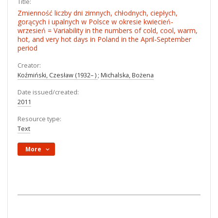
Title:
Zmienność liczby dni zimnych, chłodnych, ciepłych,
gorących i upalnych w Polsce w okresie kwiecień-
wrzesień = Variability in the numbers of cold, cool, warm,
hot, and very hot days in Poland in the April-September
period
Creator:
Koźmiński, Czesław (1932– )
;
Michalska, Bożena
Date issued/created:
2011
Resource type:
Text
More