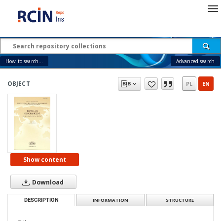
How to search...
Advanced search
OBJECT
PL
EN
Show content
Download
DESCRIPTION
INFORMATION
STRUCTURE