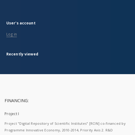
User's account
Log in
Recently viewed
FINANCING:
Project I
Project "Digital Repository of Scientific Institutes" [RCIN] co-financed by
Programme Innovative Economy, 2010-2014, Priority Axis 2. R&D