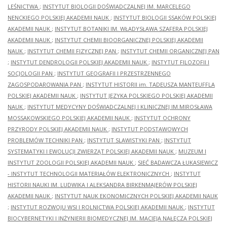
LEŚNICTWA
;
INSTYTUT BIOLOGII DOŚWIADCZALNEJ IM. MARCELEGO
NENCKIEGO POLSKIEJ AKADEMII NAUK
;
INSTYTUT BIOLOGII SSAKÓW POLSKIEJ
AKADEMII NAUK
;
INSTYTUT BOTANIKI IM. WŁADYSŁAWA SZAFERA POLSKIEJ
AKADEMII NAUK
;
INSTYTUT CHEMII BIOORGANICZNEJ POLSKIEJ AKADEMII
NAUK
;
INSTYTUT CHEMII FIZYCZNEJ PAN
;
INSTYTUT CHEMII ORGANICZNEJ PAN
;
INSTYTUT DENDROLOGII POLSKIEJ AKADEMII NAUK
;
INSTYTUT FILOZOFII I
SOCJOLOGII PAN
;
INSTYTUT GEOGRAFII I PRZESTRZENNEGO
ZAGOSPODAROWANIA PAN
;
INSTYTUT HISTORII im. TADEUSZA MANTEUFFLA
POLSKIEJ AKADEMII NAUK
;
INSTYTUT JĘZYKA POLSKIEGO POLSKIEJ AKADEMII
NAUK
;
INSTYTUT MEDYCYNY DOŚWIADCZALNEJ I KLINICZNEJ IM.MIROSŁAWA
MOSSAKOWSKIEGO POLSKIEJ AKADEMII NAUK
;
INSTYTUT OCHRONY
PRZYRODY POLSKIEJ AKADEMII NAUK
;
INSTYTUT PODSTAWOWYCH
PROBLEMÓW TECHNIKI PAN
;
INSTYTUT SLAWISTYKI PAN
;
INSTYTUT
SYSTEMATYKI I EWOLUCJI ZWIERZĄT POLSKIEJ AKADEMII NAUK
;
MUZEUM I
INSTYTUT ZOOLOGII POLSKIEJ AKADEMII NAUK
;
SIEĆ BADAWCZA ŁUKASIEWICZ
- INSTYTUT TECHNOLOGII MATERIAŁÓW ELEKTRONICZNYCH
;
INSTYTUT
HISTORII NAUKI IM. LUDWIKA I ALEKSANDRA BIRKENMAJERÓW POLSKIEJ
AKADEMII NAUK
;
INSTYTUT NAUK EKONOMICZNYCH POLSKIEJ AKADEMII NAUK
;
INSTYTUT ROZWOJU WSI I ROLNICTWA POLSKIEJ AKADEMII NAUK
;
INSTYTUT
BIOCYBERNETYKI I INŻYNIERII BIOMEDYCZNEJ IM. MACIEJA NAŁĘCZA POLSKIEJ