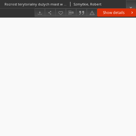
Rozrost terytorialny dużych miast w Polsce = Territorial development of large cities in Poland
Szmytkie, Robert
Show details