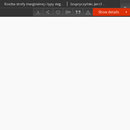
Rzeźba strefy marginalnej i typy deglacjacji lodowców południowego Spitsbergenu = Relief of marginal zone of glaciers and types of deglaciation of Southern Spitsbergen glaciers = Rel'ef marginal'noj zony i tipy degljacijacii lednikov južnogo Špicbergena
Szupryczyński, Jan (1934– )
Show details