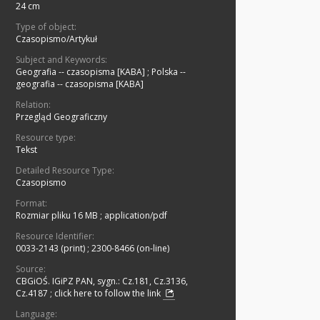
24 cm
Type of object:
Czasopismo/Artykuł
Subject and Keywords:
Geografia -- czasopisma [KABA]
;
Polska --
geografia -- czasopisma [KABA]
Relation:
Przegląd Geograficzny
Resource type:
Tekst
Detailed Resource Type:
Czasopismo
Format:
Rozmiar pliku 16 MB
;
application/pdf
Resource Identifier:
0033-2143 (print)
;
2300-8466 (on-line)
Source:
CBGiOŚ. IGiPZ PAN, sygn.: Cz.181, Cz.3136,
Cz.4187
;
click here to follow the link
Language: