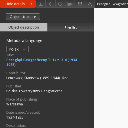
Hide details
Przegląd Geograficzn
Object structure
Object description
Files list
Metadata language
Polski
Title:
Przegląd Geograficzny T. 14 z. 3-4 (1934-
1935)
Contributor:
Lencewicz, Stanisław (1889–1944)
:
Red.
Publisher:
Polskie Towarzystwo Geograficzne
Place of publishing:
Warszawa
Date issued/created:
1934-1935
Description: