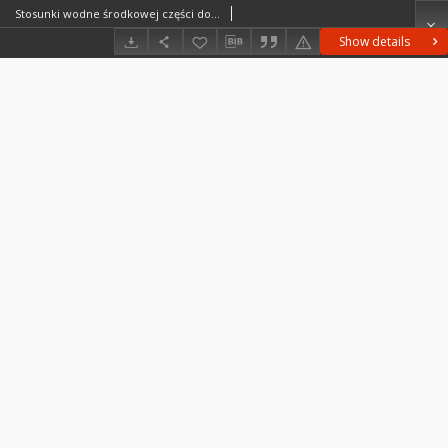
Stosunki wodne środkowej części dorzecza Opatówki
Show details