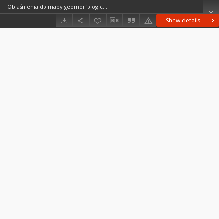
Objaśnienia do mapy geomorfologicznej 1:50 000 wykonanej przez Zakład Geomorfologii i Hydrografii Niżu w Toruniu : arkusz N 33-139-B Toporów
Show details