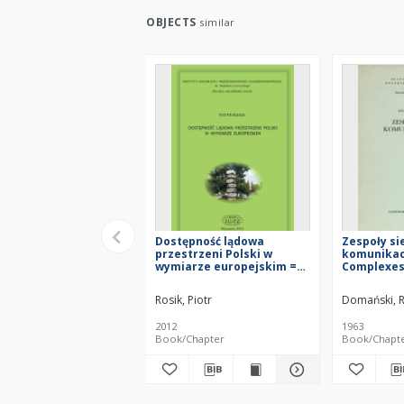
OBJECTS
similar
Dostępność lądowa
Zespoły si
przestrzeni Polski w
komunikac
wymiarze europejskim =
Complexes
Surface accessibility of
networks 
the space of Poland in the
transportn
Rosik, Piotr
Domański, R
European dimension
2012
1963
Book/Chapter
Book/Chapt