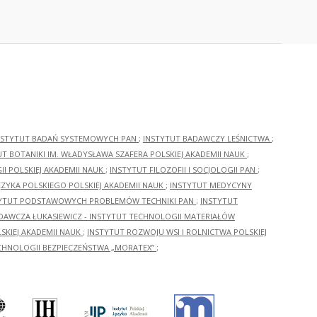
NSTYTUT BADAŃ SYSTEMOWYCH PAN
;
INSTYTUT BADAWCZY LEŚNICTWA
;
UT BOTANIKI IM. WŁADYSŁAWA SZAFERA POLSKIEJ AKADEMII NAUK
;
I POLSKIEJ AKADEMII NAUK
;
INSTYTUT FILOZOFII I SOCJOLOGII PAN
;
ĘZYKA POLSKIEGO POLSKIEJ AKADEMII NAUK
;
INSTYTUT MEDYCYNY
YTUT PODSTAWOWYCH PROBLEMÓW TECHNIKI PAN
;
INSTYTUT
ADAWCZA ŁUKASIEWICZ - INSTYTUT TECHNOLOGII MATERIAŁÓW
KIEJ AKADEMII NAUK
;
INSTYTUT ROZWOJU WSI I ROLNICTWA POLSKIEJ
CHNOLOGII BEZPIECZEŃSTWA „MORATEX”
;