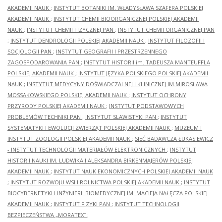
AKADEMII NAUK
;
INSTYTUT BOTANIKI IM. WŁADYSŁAWA SZAFERA POLSKIEJ
AKADEMII NAUK
;
INSTYTUT CHEMII BIOORGANICZNEJ POLSKIEJ AKADEMII
NAUK
;
INSTYTUT CHEMII FIZYCZNEJ PAN
;
INSTYTUT CHEMII ORGANICZNEJ PAN
;
INSTYTUT DENDROLOGII POLSKIEJ AKADEMII NAUK
;
INSTYTUT FILOZOFII I
SOCJOLOGII PAN
;
INSTYTUT GEOGRAFII I PRZESTRZENNEGO
ZAGOSPODAROWANIA PAN
;
INSTYTUT HISTORII im. TADEUSZA MANTEUFFLA
POLSKIEJ AKADEMII NAUK
;
INSTYTUT JĘZYKA POLSKIEGO POLSKIEJ AKADEMII
NAUK
;
INSTYTUT MEDYCYNY DOŚWIADCZALNEJ I KLINICZNEJ IM.MIROSŁAWA
MOSSAKOWSKIEGO POLSKIEJ AKADEMII NAUK
;
INSTYTUT OCHRONY
PRZYRODY POLSKIEJ AKADEMII NAUK
;
INSTYTUT PODSTAWOWYCH
PROBLEMÓW TECHNIKI PAN
;
INSTYTUT SLAWISTYKI PAN
;
INSTYTUT
SYSTEMATYKI I EWOLUCJI ZWIERZĄT POLSKIEJ AKADEMII NAUK
;
MUZEUM I
INSTYTUT ZOOLOGII POLSKIEJ AKADEMII NAUK
;
SIEĆ BADAWCZA ŁUKASIEWICZ
- INSTYTUT TECHNOLOGII MATERIAŁÓW ELEKTRONICZNYCH
;
INSTYTUT
HISTORII NAUKI IM. LUDWIKA I ALEKSANDRA BIRKENMAJERÓW POLSKIEJ
AKADEMII NAUK
;
INSTYTUT NAUK EKONOMICZNYCH POLSKIEJ AKADEMII NAUK
;
INSTYTUT ROZWOJU WSI I ROLNICTWA POLSKIEJ AKADEMII NAUK
;
INSTYTUT
BIOCYBERNETYKI I INŻYNIERII BIOMEDYCZNEJ IM. MACIEJA NAŁĘCZA POLSKIEJ
AKADEMII NAUK
;
INSTYTUT FIZYKI PAN
;
INSTYTUT TECHNOLOGII
BEZPIECZEŃSTWA „MORATEX”
;