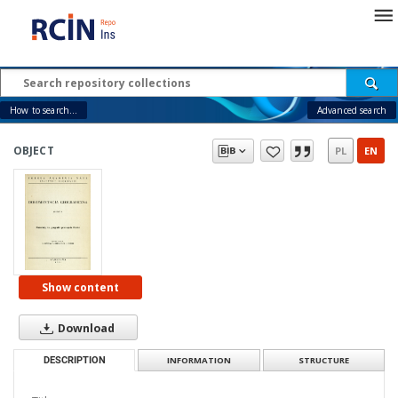
How to search...
Advanced search
OBJECT
PL
EN
Show content
Download
DESCRIPTION
INFORMATION
STRUCTURE