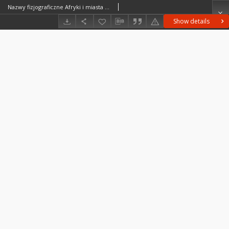
Nazwy fizjograficzne Afryki i miasta Afryki od 50-100 tys. mieszkańców
Show details