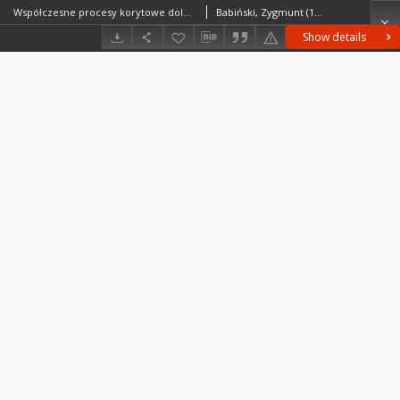
Współczesne procesy korytowe dolnej Wisły = Present-day fluvial processes of the Lower Vistula river
Babiński, Zygmunt (1948– )
Show details