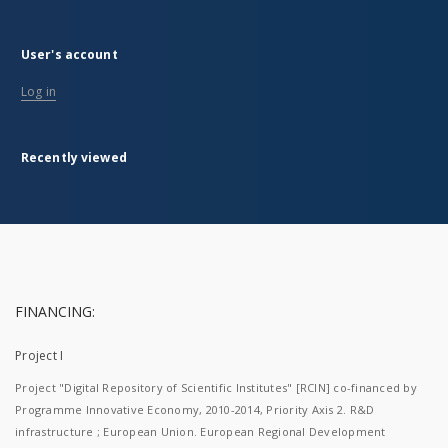
User's account
Log in
Recently viewed
FINANCING:
Project I
Project "Digital Repository of Scientific Institutes" [RCIN] co-financed by
Programme Innovative Economy, 2010-2014, Priority Axis 2. R&D
infrastructure ; European Union. European Regional Development