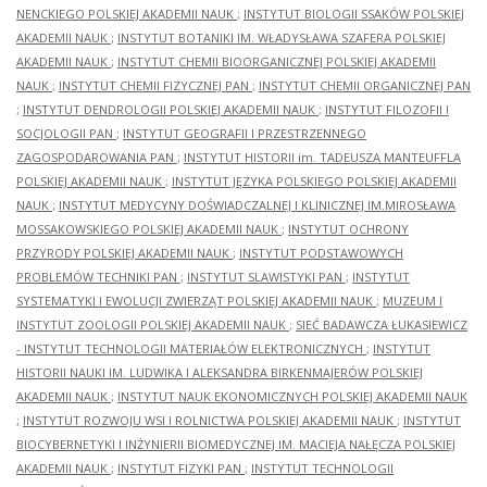
NENCKIEGO POLSKIEJ AKADEMII NAUK
;
INSTYTUT BIOLOGII SSAKÓW POLSKIEJ
AKADEMII NAUK
;
INSTYTUT BOTANIKI IM. WŁADYSŁAWA SZAFERA POLSKIEJ
AKADEMII NAUK
;
INSTYTUT CHEMII BIOORGANICZNEJ POLSKIEJ AKADEMII
NAUK
;
INSTYTUT CHEMII FIZYCZNEJ PAN
;
INSTYTUT CHEMII ORGANICZNEJ PAN
;
INSTYTUT DENDROLOGII POLSKIEJ AKADEMII NAUK
;
INSTYTUT FILOZOFII I
SOCJOLOGII PAN
;
INSTYTUT GEOGRAFII I PRZESTRZENNEGO
ZAGOSPODAROWANIA PAN
;
INSTYTUT HISTORII im. TADEUSZA MANTEUFFLA
POLSKIEJ AKADEMII NAUK
;
INSTYTUT JĘZYKA POLSKIEGO POLSKIEJ AKADEMII
NAUK
;
INSTYTUT MEDYCYNY DOŚWIADCZALNEJ I KLINICZNEJ IM.MIROSŁAWA
MOSSAKOWSKIEGO POLSKIEJ AKADEMII NAUK
;
INSTYTUT OCHRONY
PRZYRODY POLSKIEJ AKADEMII NAUK
;
INSTYTUT PODSTAWOWYCH
PROBLEMÓW TECHNIKI PAN
;
INSTYTUT SLAWISTYKI PAN
;
INSTYTUT
SYSTEMATYKI I EWOLUCJI ZWIERZĄT POLSKIEJ AKADEMII NAUK
;
MUZEUM I
INSTYTUT ZOOLOGII POLSKIEJ AKADEMII NAUK
;
SIEĆ BADAWCZA ŁUKASIEWICZ
- INSTYTUT TECHNOLOGII MATERIAŁÓW ELEKTRONICZNYCH
;
INSTYTUT
HISTORII NAUKI IM. LUDWIKA I ALEKSANDRA BIRKENMAJERÓW POLSKIEJ
AKADEMII NAUK
;
INSTYTUT NAUK EKONOMICZNYCH POLSKIEJ AKADEMII NAUK
;
INSTYTUT ROZWOJU WSI I ROLNICTWA POLSKIEJ AKADEMII NAUK
;
INSTYTUT
BIOCYBERNETYKI I INŻYNIERII BIOMEDYCZNEJ IM. MACIEJA NAŁĘCZA POLSKIEJ
AKADEMII NAUK
;
INSTYTUT FIZYKI PAN
;
INSTYTUT TECHNOLOGII