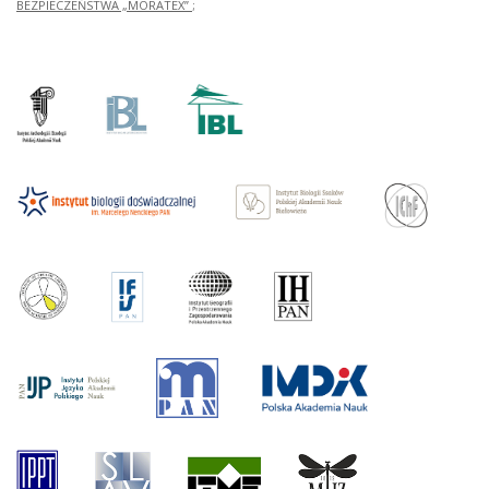
BEZPIECZEŃSTWA „MORATEX”
;