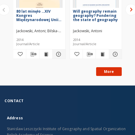
80 lat minęło …XIV
Will geography remain
„R
Kongres
geography? Pondering
ge
Międzynarodowej Unii
the state of geography
Po
Geograficznej w
Mu
Warszawie, 23-
Ja
Jackowski, Antoni
Bilska-Wodecka, Elżbieta
Jackowski, Antoni
Sołjan, Izabela
Jac
31.08.1934
De
Ge
2014
2014
201
in 
Journal/Article
Journal/Article
Jou
exh
Mu
Jag
in
More
CONTACT
Address
Stanislaw Leszczycki Institute of Geography and Spatial Organization
Polish Academy of Science