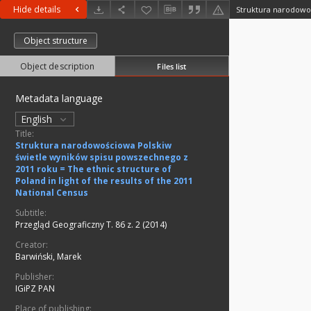
Hide details
Object structure
Object description
Files list
Metadata language
English
Title:
Struktura narodowościowa Polskiw
świetle wyników spisu powszechnego z
2011 roku = The ethnic structure of
Poland in light of the results of the 2011
National Census
Subtitle:
Przegląd Geograficzny T. 86 z. 2 (2014)
Creator:
Barwiński, Marek
Publisher:
IGiPZ PAN
Place of publishing: