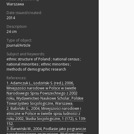
Warszawa
Date issued/created:
2014
Description:
24 cm
Type of object:
Journal/Article
Subject and Keywords:
ethnic structure of Poland
;
national census
;
national minorities
;
ethnic minorities
;
methods of demographic research
References:
1. Adamczuk L., Łodziński S. (red.), 2006,
Mniejszości narodowe w Polsce w świetle
Narodowego Spisu Powszechnego z 2002
roku, Wydawnictwo Naukowe Scholar, Polskie
Towarzystwo Socjologiczne, Warszawa.
2. Babiński G., 2004, Mniejszości narodowe i
etniczne w Polsce w świetle spisu ludności z
roku 2002, Studia Socjologiczne, 1 (172), s. 139-
152.
3. Barwiński M., 2004, Podlasie jako pogranicze
narodowościowo-wyznaniowe, Wydawnictwo