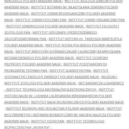
NENCKIEGO POLSKIEJ AKADEMII NAUK
;
INSTYTUT BIOLOGII SSAKÓW POLSKIEJ
AKADEMII NAUK
;
INSTYTUT BOTANIKI IM. WŁADYSŁAWA SZAFERA POLSKIEJ
AKADEMII NAUK
;
INSTYTUT CHEMII BIOORGANICZNEJ POLSKIEJ AKADEMII
NAUK
;
INSTYTUT CHEMII FIZYCZNEJ PAN
;
INSTYTUT CHEMII ORGANICZNEJ PAN
;
INSTYTUT DENDROLOGII POLSKIEJ AKADEMII NAUK
;
INSTYTUT FILOZOFII I
SOCJOLOGII PAN
;
INSTYTUT GEOGRAFII I PRZESTRZENNEGO
ZAGOSPODAROWANIA PAN
;
INSTYTUT HISTORII im. TADEUSZA MANTEUFFLA
POLSKIEJ AKADEMII NAUK
;
INSTYTUT JĘZYKA POLSKIEGO POLSKIEJ AKADEMII
NAUK
;
INSTYTUT MEDYCYNY DOŚWIADCZALNEJ I KLINICZNEJ IM.MIROSŁAWA
MOSSAKOWSKIEGO POLSKIEJ AKADEMII NAUK
;
INSTYTUT OCHRONY
PRZYRODY POLSKIEJ AKADEMII NAUK
;
INSTYTUT PODSTAWOWYCH
PROBLEMÓW TECHNIKI PAN
;
INSTYTUT SLAWISTYKI PAN
;
INSTYTUT
SYSTEMATYKI I EWOLUCJI ZWIERZĄT POLSKIEJ AKADEMII NAUK
;
MUZEUM I
INSTYTUT ZOOLOGII POLSKIEJ AKADEMII NAUK
;
SIEĆ BADAWCZA ŁUKASIEWICZ
- INSTYTUT TECHNOLOGII MATERIAŁÓW ELEKTRONICZNYCH
;
INSTYTUT
HISTORII NAUKI IM. LUDWIKA I ALEKSANDRA BIRKENMAJERÓW POLSKIEJ
AKADEMII NAUK
;
INSTYTUT NAUK EKONOMICZNYCH POLSKIEJ AKADEMII NAUK
;
INSTYTUT ROZWOJU WSI I ROLNICTWA POLSKIEJ AKADEMII NAUK
;
INSTYTUT
BIOCYBERNETYKI I INŻYNIERII BIOMEDYCZNEJ IM. MACIEJA NAŁĘCZA POLSKIEJ
AKADEMII NAUK
;
INSTYTUT FIZYKI PAN
;
INSTYTUT TECHNOLOGII
BEZPIECZEŃSTWA „MORATEX”
;