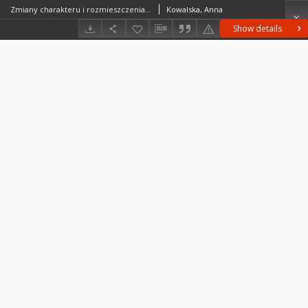
Zmiany charakteru i rozmieszczenia zbiorowisk roślinnych w dolinie środkowej Wisły w drugiej połowie XX wieku (odcinek Annopol–Góra Kalwaria) = Changes in the nature and spatial distribution of plant communities in the Middle Vistula Valley in the second half of the 20th century (as exemplified by the stretch of river between Annopol and Góra Kalwaria)
Kowalska, Anna
Show details