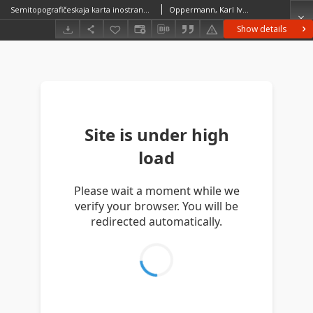
Semitopografičeskaja karta inostrannym vladeniâm po zapadnoj granice Rossijskoj Imperii : semitopografičeskaja karta Carstva Pol'skago. C I
Oppermann, Karl Ivanovič (1765–1831)Rosja. Armiâ. Glavnyj Štab. Voenno-Topografičeskij Otdel
Show details