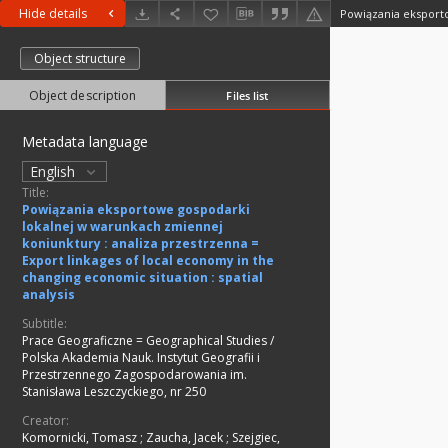
Hide details
Object structure
Object description
Files list
Metadata language
English
Title:
Powiązania eksportowe gospodarki
lokalnej w warunkach zmiennej
koniunktury : analiza przestrzenna =
Export linkages of local economy in the
changing economic situation : spatial
analysis
Subtitle:
Prace Geograficzne = Geographical Studies /
Polska Akademia Nauk. Instytut Geografii i
Przestrzennego Zagospodarowania im.
Stanisława Leszczyckiego, nr 250
Creator:
Komornicki, Tomasz
;
Zaucha, Jacek
;
Szejgiec,