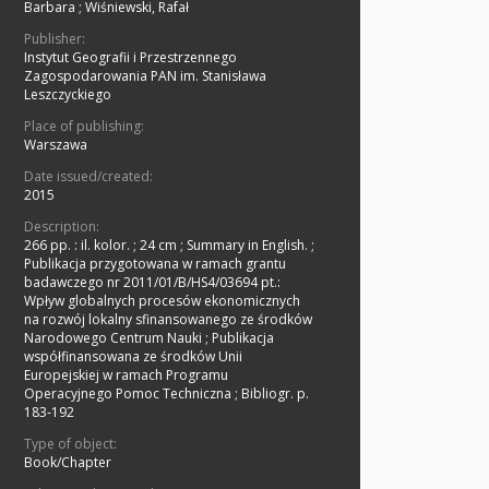
Barbara
;
Wiśniewski, Rafał
Publisher:
Instytut Geografii i Przestrzennego
Zagospodarowania PAN im. Stanisława
Leszczyckiego
Place of publishing:
Warszawa
Date issued/created:
2015
Description:
266 pp. : il. kolor. ; 24 cm
;
Summary in English.
;
Publikacja przygotowana w ramach grantu
badawczego nr 2011/01/B/HS4/03694 pt.:
Wpływ globalnych procesów ekonomicznych
na rozwój lokalny sfinansowanego ze środków
Narodowego Centrum Nauki
;
Publikacja
współfinansowana ze środków Unii
Europejskiej w ramach Programu
Operacyjnego Pomoc Techniczna
;
Bibliogr. p.
183-192
Type of object:
Book/Chapter