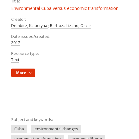
Title:
Environmental Cuba versus economic transformation
Creator:
Dembicz, Katarzyna
;
Barboza Lizano, Oscar
Date issued/created:
2017
Resource type:
Text
More
Subject and keywords:
Cuba
environmental changes
economic transformation
economic liberty