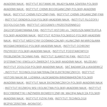
AKADEMII NAUK
;
INSTYTUT BOTANIKI IM. WŁADYSŁAWA SZAFERA POLSKIEJ
AKADEMII NAUK
;
INSTYTUT CHEMII BIOORGANICZNEJ POLSKIEJ AKADEMII
NAUK
;
INSTYTUT CHEMII FIZYCZNEJ PAN
;
INSTYTUT CHEMII ORGANICZNEJ PAN
;
INSTYTUT DENDROLOGII POLSKIEJ AKADEMII NAUK
;
INSTYTUT FILOZOFII I
SOCJOLOGII PAN
;
INSTYTUT GEOGRAFII I PRZESTRZENNEGO
ZAGOSPODAROWANIA PAN
;
INSTYTUT HISTORII im. TADEUSZA MANTEUFFLA
POLSKIEJ AKADEMII NAUK
;
INSTYTUT JĘZYKA POLSKIEGO POLSKIEJ AKADEMII
NAUK
;
INSTYTUT MEDYCYNY DOŚWIADCZALNEJ I KLINICZNEJ IM.MIROSŁAWA
MOSSAKOWSKIEGO POLSKIEJ AKADEMII NAUK
;
INSTYTUT OCHRONY
PRZYRODY POLSKIEJ AKADEMII NAUK
;
INSTYTUT PODSTAWOWYCH
PROBLEMÓW TECHNIKI PAN
;
INSTYTUT SLAWISTYKI PAN
;
INSTYTUT
SYSTEMATYKI I EWOLUCJI ZWIERZĄT POLSKIEJ AKADEMII NAUK
;
MUZEUM I
INSTYTUT ZOOLOGII POLSKIEJ AKADEMII NAUK
;
SIEĆ BADAWCZA ŁUKASIEWICZ
- INSTYTUT TECHNOLOGII MATERIAŁÓW ELEKTRONICZNYCH
;
INSTYTUT
HISTORII NAUKI IM. LUDWIKA I ALEKSANDRA BIRKENMAJERÓW POLSKIEJ
AKADEMII NAUK
;
INSTYTUT NAUK EKONOMICZNYCH POLSKIEJ AKADEMII NAUK
;
INSTYTUT ROZWOJU WSI I ROLNICTWA POLSKIEJ AKADEMII NAUK
;
INSTYTUT
BIOCYBERNETYKI I INŻYNIERII BIOMEDYCZNEJ IM. MACIEJA NAŁĘCZA POLSKIEJ
AKADEMII NAUK
;
INSTYTUT FIZYKI PAN
;
INSTYTUT TECHNOLOGII
BEZPIECZEŃSTWA „MORATEX”
;