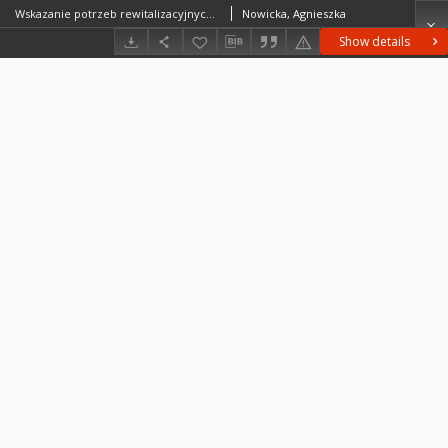
Wskazanie potrzeb rewitalizacyjnych oraz analiza przeprowadzonych dotychczas działań mających na celu rewitalizację wsi Mstów = Identification of revitalization needs and analysis of conducted revitalization activities in Mstów village
Nowicka, Agnieszka
Show details