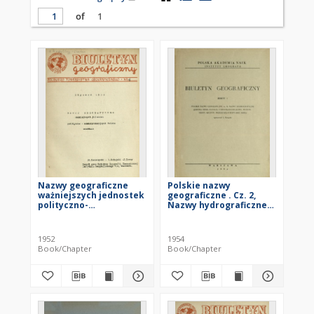
of
1
Nazwy geograficzne
Polskie nazwy
ważniejszych jednostek
geograficzne . Cz. 2,
polityczno-
Nazwy hydrograficzne
administracyjnych
(jeziora, rzeki, kanały) i
świata
orograficzne (góry,
wyżyny, niziny, szczyty,
1952
1954
przełęcze) Europy (bez
Book/Chapter
Book/Chapter
ZSRR)