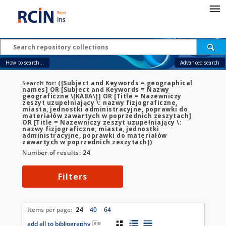
How to search...
Advanced search
Search for:
([Subject and Keywords = geographical
names] OR [Subject and Keywords = Nazwy
geograficzne \[KABA\]] OR [Title = Nazewniczy
zeszyt uzupełniający \: nazwy fizjograficzne,
miasta, jednostki administracyjne, poprawki do
materiałów zawartych w poprzednich zeszytach]
OR [Title = Nazewniczy zeszyt uzupełniający \:
nazwy fizjograficzne, miasta, jednostki
administracyjne, poprawki do materiałów
zawartych w poprzednich zeszytach])
Number of results:
24
Filters
Items per page:
24
40
64
add all to bibliography