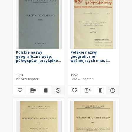
Polskie nazwy
Polskie nazwy
geograficzne wysp,
geograficzne
półwyspów i przylądków
ważniejszych miast
świata. Cz. 1.
świata liczących ponad
100 tys. mieszkańców.
Cz. 2
1954
1952
Book/Chapter
Book/Chapter