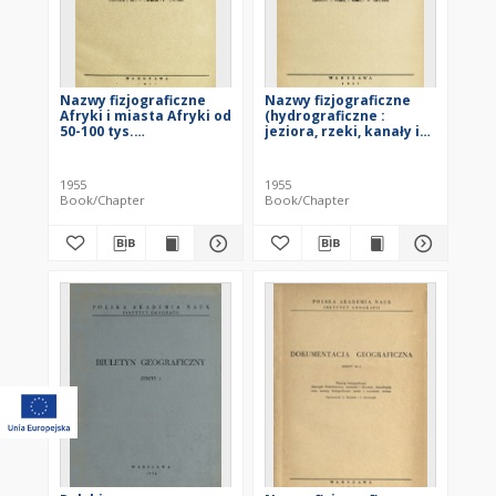
Nazwy fizjograficzne
Nazwy fizjograficzne
Afryki i miasta Afryki od
(hydrograficzne :
50-100 tys.
jeziora, rzeki, kanały i
mieszkańców
uedy, oraz orograficzne
: góry, szczyty,
przełęcze, wyżyny,
1955
1955
niziny, pustynie,
Book/Chapter
Book/Chapter
wybrzeża i krainy
pobrzeżne) Azji (bez
ZSRR)