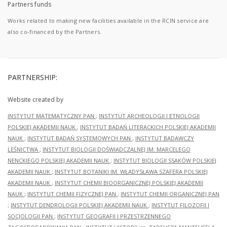
Partners funds
Works related to making new facilities available in the RCIN service are
also co-financed by the Partners.
PARTNERSHIP:
Website created by
INSTYTUT MATEMATYCZNY PAN
;
INSTYTUT ARCHEOLOGII I ETNOLOGII
POLSKIEJ AKADEMII NAUK
;
INSTYTUT BADAŃ LITERACKICH POLSKIEJ AKADEMII
NAUK
;
INSTYTUT BADAŃ SYSTEMOWYCH PAN
;
INSTYTUT BADAWCZY
LEŚNICTWA
;
INSTYTUT BIOLOGII DOŚWIADCZALNEJ IM. MARCELEGO
NENCKIEGO POLSKIEJ AKADEMII NAUK
;
INSTYTUT BIOLOGII SSAKÓW POLSKIEJ
AKADEMII NAUK
;
INSTYTUT BOTANIKI IM. WŁADYSŁAWA SZAFERA POLSKIEJ
AKADEMII NAUK
;
INSTYTUT CHEMII BIOORGANICZNEJ POLSKIEJ AKADEMII
NAUK
;
INSTYTUT CHEMII FIZYCZNEJ PAN
;
INSTYTUT CHEMII ORGANICZNEJ PAN
;
INSTYTUT DENDROLOGII POLSKIEJ AKADEMII NAUK
;
INSTYTUT FILOZOFII I
SOCJOLOGII PAN
;
INSTYTUT GEOGRAFII I PRZESTRZENNEGO