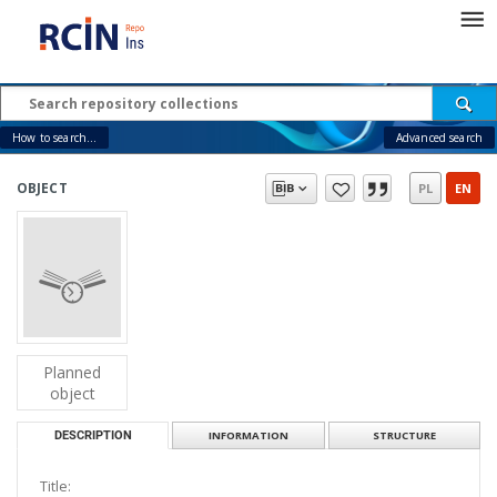
How to search...
Advanced search
OBJECT
PL
EN
Planned
object
DESCRIPTION
INFORMATION
STRUCTURE
Title: