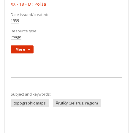
XX - 18 - D : Polʹša
Date issued/created:
1939
Resource type:
Image
More
Subject and keywords:
topographic maps
Ârutìčy (Belarus; region)