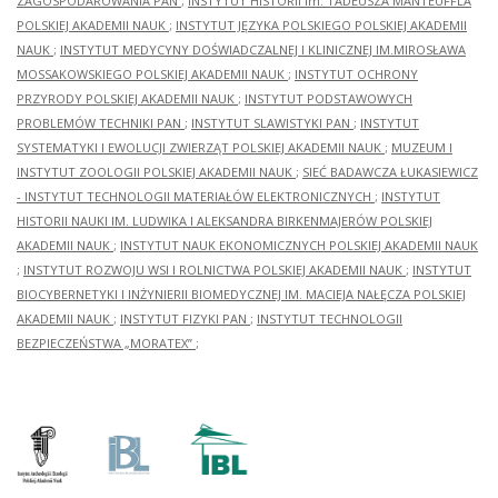
ZAGOSPODAROWANIA PAN
;
INSTYTUT HISTORII im. TADEUSZA MANTEUFFLA
POLSKIEJ AKADEMII NAUK
;
INSTYTUT JĘZYKA POLSKIEGO POLSKIEJ AKADEMII
NAUK
;
INSTYTUT MEDYCYNY DOŚWIADCZALNEJ I KLINICZNEJ IM.MIROSŁAWA
MOSSAKOWSKIEGO POLSKIEJ AKADEMII NAUK
;
INSTYTUT OCHRONY
PRZYRODY POLSKIEJ AKADEMII NAUK
;
INSTYTUT PODSTAWOWYCH
PROBLEMÓW TECHNIKI PAN
;
INSTYTUT SLAWISTYKI PAN
;
INSTYTUT
SYSTEMATYKI I EWOLUCJI ZWIERZĄT POLSKIEJ AKADEMII NAUK
;
MUZEUM I
INSTYTUT ZOOLOGII POLSKIEJ AKADEMII NAUK
;
SIEĆ BADAWCZA ŁUKASIEWICZ
- INSTYTUT TECHNOLOGII MATERIAŁÓW ELEKTRONICZNYCH
;
INSTYTUT
HISTORII NAUKI IM. LUDWIKA I ALEKSANDRA BIRKENMAJERÓW POLSKIEJ
AKADEMII NAUK
;
INSTYTUT NAUK EKONOMICZNYCH POLSKIEJ AKADEMII NAUK
;
INSTYTUT ROZWOJU WSI I ROLNICTWA POLSKIEJ AKADEMII NAUK
;
INSTYTUT
BIOCYBERNETYKI I INŻYNIERII BIOMEDYCZNEJ IM. MACIEJA NAŁĘCZA POLSKIEJ
AKADEMII NAUK
;
INSTYTUT FIZYKI PAN
;
INSTYTUT TECHNOLOGII
BEZPIECZEŃSTWA „MORATEX”
;