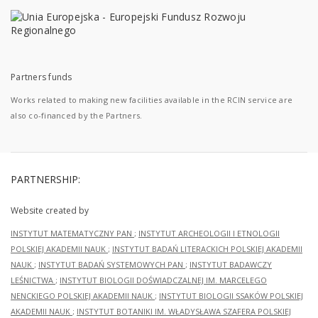
Partners funds
Works related to making new facilities available in the RCIN service are
also co-financed by the Partners.
PARTNERSHIP:
Website created by
INSTYTUT MATEMATYCZNY PAN
;
INSTYTUT ARCHEOLOGII I ETNOLOGII
POLSKIEJ AKADEMII NAUK
;
INSTYTUT BADAŃ LITERACKICH POLSKIEJ AKADEMII
NAUK
;
INSTYTUT BADAŃ SYSTEMOWYCH PAN
;
INSTYTUT BADAWCZY
LEŚNICTWA
;
INSTYTUT BIOLOGII DOŚWIADCZALNEJ IM. MARCELEGO
NENCKIEGO POLSKIEJ AKADEMII NAUK
;
INSTYTUT BIOLOGII SSAKÓW POLSKIEJ
AKADEMII NAUK
;
INSTYTUT BOTANIKI IM. WŁADYSŁAWA SZAFERA POLSKIEJ