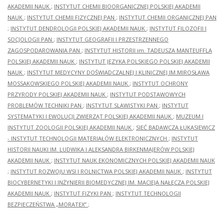
AKADEMII NAUK
;
INSTYTUT CHEMII BIOORGANICZNEJ POLSKIEJ AKADEMII
NAUK
;
INSTYTUT CHEMII FIZYCZNEJ PAN
;
INSTYTUT CHEMII ORGANICZNEJ PAN
;
INSTYTUT DENDROLOGII POLSKIEJ AKADEMII NAUK
;
INSTYTUT FILOZOFII I
SOCJOLOGII PAN
;
INSTYTUT GEOGRAFII I PRZESTRZENNEGO
ZAGOSPODAROWANIA PAN
;
INSTYTUT HISTORII im. TADEUSZA MANTEUFFLA
POLSKIEJ AKADEMII NAUK
;
INSTYTUT JĘZYKA POLSKIEGO POLSKIEJ AKADEMII
NAUK
;
INSTYTUT MEDYCYNY DOŚWIADCZALNEJ I KLINICZNEJ IM.MIROSŁAWA
MOSSAKOWSKIEGO POLSKIEJ AKADEMII NAUK
;
INSTYTUT OCHRONY
PRZYRODY POLSKIEJ AKADEMII NAUK
;
INSTYTUT PODSTAWOWYCH
PROBLEMÓW TECHNIKI PAN
;
INSTYTUT SLAWISTYKI PAN
;
INSTYTUT
SYSTEMATYKI I EWOLUCJI ZWIERZĄT POLSKIEJ AKADEMII NAUK
;
MUZEUM I
INSTYTUT ZOOLOGII POLSKIEJ AKADEMII NAUK
;
SIEĆ BADAWCZA ŁUKASIEWICZ
- INSTYTUT TECHNOLOGII MATERIAŁÓW ELEKTRONICZNYCH
;
INSTYTUT
HISTORII NAUKI IM. LUDWIKA I ALEKSANDRA BIRKENMAJERÓW POLSKIEJ
AKADEMII NAUK
;
INSTYTUT NAUK EKONOMICZNYCH POLSKIEJ AKADEMII NAUK
;
INSTYTUT ROZWOJU WSI I ROLNICTWA POLSKIEJ AKADEMII NAUK
;
INSTYTUT
BIOCYBERNETYKI I INŻYNIERII BIOMEDYCZNEJ IM. MACIEJA NAŁĘCZA POLSKIEJ
AKADEMII NAUK
;
INSTYTUT FIZYKI PAN
;
INSTYTUT TECHNOLOGII
BEZPIECZEŃSTWA „MORATEX”
;