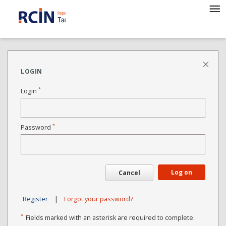
LOGIN
*
Login
*
Password
Log on
Cancel
|
Register
Forgot your password?
*
Fields marked with an asterisk are required to complete.