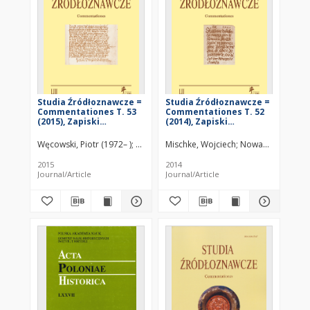
Studia Źródłoznawcze =
Studia Źródłoznawcze =
Commentationes T. 53
Commentationes T. 52
(2015), Zapiski
(2014), Zapiski
krytyczne
krytyczne
Węcowski, Piotr (1972– )
Nowak, Przemysław
Mischke, Wojciech
Kowalski, Marek Daniel
Nowak, Przemysł
2015
2014
Journal/Article
Journal/Article