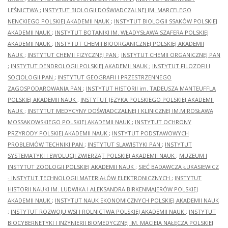
LEŚNICTWA
;
INSTYTUT BIOLOGII DOŚWIADCZALNEJ IM. MARCELEGO
NENCKIEGO POLSKIEJ AKADEMII NAUK
;
INSTYTUT BIOLOGII SSAKÓW POLSKIEJ
AKADEMII NAUK
;
INSTYTUT BOTANIKI IM. WŁADYSŁAWA SZAFERA POLSKIEJ
AKADEMII NAUK
;
INSTYTUT CHEMII BIOORGANICZNEJ POLSKIEJ AKADEMII
NAUK
;
INSTYTUT CHEMII FIZYCZNEJ PAN
;
INSTYTUT CHEMII ORGANICZNEJ PAN
;
INSTYTUT DENDROLOGII POLSKIEJ AKADEMII NAUK
;
INSTYTUT FILOZOFII I
SOCJOLOGII PAN
;
INSTYTUT GEOGRAFII I PRZESTRZENNEGO
ZAGOSPODAROWANIA PAN
;
INSTYTUT HISTORII im. TADEUSZA MANTEUFFLA
POLSKIEJ AKADEMII NAUK
;
INSTYTUT JĘZYKA POLSKIEGO POLSKIEJ AKADEMII
NAUK
;
INSTYTUT MEDYCYNY DOŚWIADCZALNEJ I KLINICZNEJ IM.MIROSŁAWA
MOSSAKOWSKIEGO POLSKIEJ AKADEMII NAUK
;
INSTYTUT OCHRONY
PRZYRODY POLSKIEJ AKADEMII NAUK
;
INSTYTUT PODSTAWOWYCH
PROBLEMÓW TECHNIKI PAN
;
INSTYTUT SLAWISTYKI PAN
;
INSTYTUT
SYSTEMATYKI I EWOLUCJI ZWIERZĄT POLSKIEJ AKADEMII NAUK
;
MUZEUM I
INSTYTUT ZOOLOGII POLSKIEJ AKADEMII NAUK
;
SIEĆ BADAWCZA ŁUKASIEWICZ
- INSTYTUT TECHNOLOGII MATERIAŁÓW ELEKTRONICZNYCH
;
INSTYTUT
HISTORII NAUKI IM. LUDWIKA I ALEKSANDRA BIRKENMAJERÓW POLSKIEJ
AKADEMII NAUK
;
INSTYTUT NAUK EKONOMICZNYCH POLSKIEJ AKADEMII NAUK
;
INSTYTUT ROZWOJU WSI I ROLNICTWA POLSKIEJ AKADEMII NAUK
;
INSTYTUT
BIOCYBERNETYKI I INŻYNIERII BIOMEDYCZNEJ IM. MACIEJA NAŁĘCZA POLSKIEJ