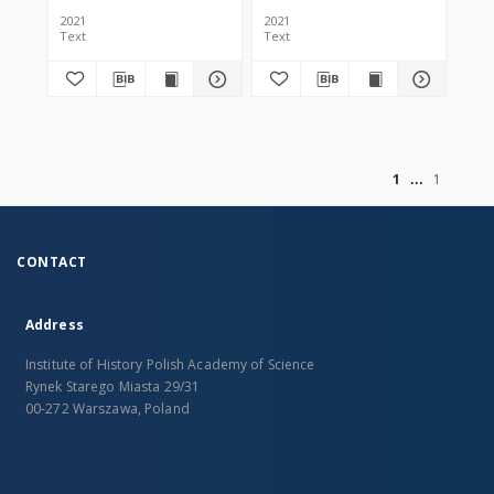
2021
2021
Text
Text
of
1
1
CONTACT
Address
Institute of History Polish Academy of Science
Rynek Starego Miasta 29/31
00-272 Warszawa, Poland