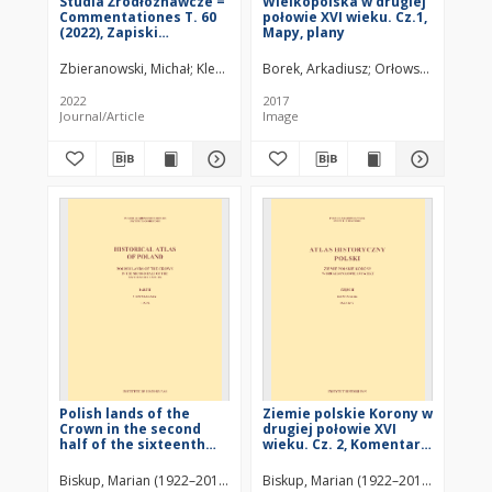
Studia Źródłoznawcze =
Wielkopolska w drugiej
Commentationes T. 60
połowie XVI wieku. Cz.1,
(2022), Zapiski
Mapy, plany
krytyczne
Zbieranowski, Michał
Klemenski, Marcin A. (1992– )
Borek, Arkadiusz
Orłowska, Anna Pau
Wójcik, Marek L. (
2022
2017
Journal/Article
Image
Polish lands of the
Ziemie polskie Korony w
Crown in the second
drugiej połowie XVI
half of the sixteenth
wieku. Cz. 2, Komentarz,
century. Part 2,
indeksy
Commentary, lists
Biskup, Marian (1922–2012)
Borek, Arkadiusz
Biskup, Marian (1922–2012)
Boroda, Krzysztof
Borek, A
Buc