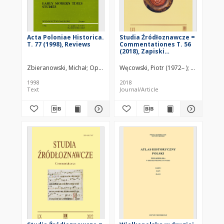
Acta Poloniae Historica.
Studia Źródłoznawcze =
T. 77 (1998), Reviews
Commentationes T. 56
(2018), Zapiski
krytyczne
Zbieranowski, Michał
Opaliński, Edward (1950– )
Węcowski, Piotr (1972– )
Kosman, Marceli (19
Piber-Zbier
1998
2018
Text
Journal/Article