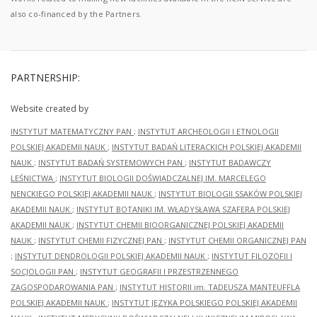
also co-financed by the Partners.
PARTNERSHIP:
Website created by
INSTYTUT MATEMATYCZNY PAN
;
INSTYTUT ARCHEOLOGII I ETNOLOGII
POLSKIEJ AKADEMII NAUK
;
INSTYTUT BADAŃ LITERACKICH POLSKIEJ AKADEMII
NAUK
;
INSTYTUT BADAŃ SYSTEMOWYCH PAN
;
INSTYTUT BADAWCZY
LEŚNICTWA
;
INSTYTUT BIOLOGII DOŚWIADCZALNEJ IM. MARCELEGO
NENCKIEGO POLSKIEJ AKADEMII NAUK
;
INSTYTUT BIOLOGII SSAKÓW POLSKIEJ
AKADEMII NAUK
;
INSTYTUT BOTANIKI IM. WŁADYSŁAWA SZAFERA POLSKIEJ
AKADEMII NAUK
;
INSTYTUT CHEMII BIOORGANICZNEJ POLSKIEJ AKADEMII
NAUK
;
INSTYTUT CHEMII FIZYCZNEJ PAN
;
INSTYTUT CHEMII ORGANICZNEJ PAN
;
INSTYTUT DENDROLOGII POLSKIEJ AKADEMII NAUK
;
INSTYTUT FILOZOFII I
SOCJOLOGII PAN
;
INSTYTUT GEOGRAFII I PRZESTRZENNEGO
ZAGOSPODAROWANIA PAN
;
INSTYTUT HISTORII im. TADEUSZA MANTEUFFLA
POLSKIEJ AKADEMII NAUK
;
INSTYTUT JĘZYKA POLSKIEGO POLSKIEJ AKADEMII