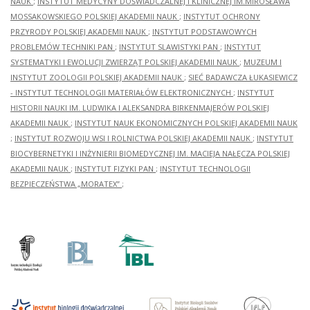
NAUK
;
INSTYTUT MEDYCYNY DOŚWIADCZALNEJ I KLINICZNEJ IM.MIROSŁAWA
MOSSAKOWSKIEGO POLSKIEJ AKADEMII NAUK
;
INSTYTUT OCHRONY
PRZYRODY POLSKIEJ AKADEMII NAUK
;
INSTYTUT PODSTAWOWYCH
PROBLEMÓW TECHNIKI PAN
;
INSTYTUT SLAWISTYKI PAN
;
INSTYTUT
SYSTEMATYKI I EWOLUCJI ZWIERZĄT POLSKIEJ AKADEMII NAUK
;
MUZEUM I
INSTYTUT ZOOLOGII POLSKIEJ AKADEMII NAUK
;
SIEĆ BADAWCZA ŁUKASIEWICZ
- INSTYTUT TECHNOLOGII MATERIAŁÓW ELEKTRONICZNYCH
;
INSTYTUT
HISTORII NAUKI IM. LUDWIKA I ALEKSANDRA BIRKENMAJERÓW POLSKIEJ
AKADEMII NAUK
;
INSTYTUT NAUK EKONOMICZNYCH POLSKIEJ AKADEMII NAUK
;
INSTYTUT ROZWOJU WSI I ROLNICTWA POLSKIEJ AKADEMII NAUK
;
INSTYTUT
BIOCYBERNETYKI I INŻYNIERII BIOMEDYCZNEJ IM. MACIEJA NAŁĘCZA POLSKIEJ
AKADEMII NAUK
;
INSTYTUT FIZYKI PAN
;
INSTYTUT TECHNOLOGII
BEZPIECZEŃSTWA „MORATEX”
;