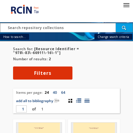
How to search...
Change search criteria
Search for:
[Resource Identifier =
"978\-83\-66911\-16\-1"]
Number of results:
2
Filters
Items per page:
24
40
64
add all to bibliography
of
1