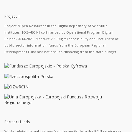
Project II
Project "Open Resources in the Digital Repository of Scientific
Institutes" [OZwRCIN] co-financed by Operational Program Digital
Poland, 2014-2020, Measure 2.3: Digital accessibility and usefulness of
public sector information; funds from the European Regional
Development Fund and national co-financing from the state budget.
Partners funds
Works related to making new facilities available in the RCIN service are