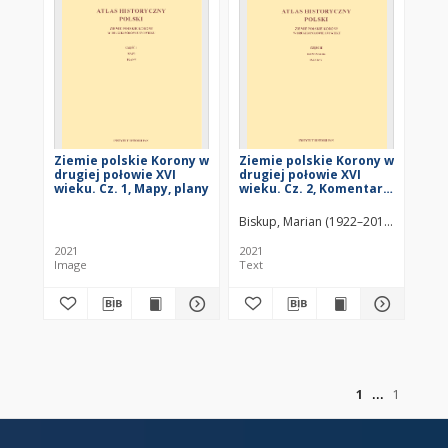
Ziemie polskie Korony w
Ziemie polskie Korony w
drugiej połowie XVI
drugiej połowie XVI
wieku. Cz. 1, Mapy, plany
wieku. Cz. 2, Komentarz,
indeksy
Biskup, Marian (1922–2012)
Borek, A
2021
2021
Image
Text
of
1
1