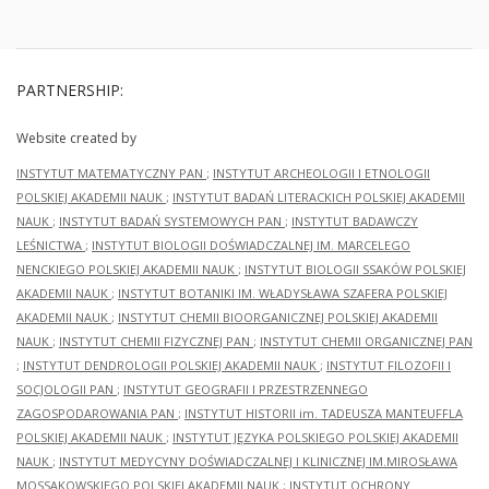
PARTNERSHIP:
Website created by
INSTYTUT MATEMATYCZNY PAN
;
INSTYTUT ARCHEOLOGII I ETNOLOGII
POLSKIEJ AKADEMII NAUK
;
INSTYTUT BADAŃ LITERACKICH POLSKIEJ AKADEMII
NAUK
;
INSTYTUT BADAŃ SYSTEMOWYCH PAN
;
INSTYTUT BADAWCZY
LEŚNICTWA
;
INSTYTUT BIOLOGII DOŚWIADCZALNEJ IM. MARCELEGO
NENCKIEGO POLSKIEJ AKADEMII NAUK
;
INSTYTUT BIOLOGII SSAKÓW POLSKIEJ
AKADEMII NAUK
;
INSTYTUT BOTANIKI IM. WŁADYSŁAWA SZAFERA POLSKIEJ
AKADEMII NAUK
;
INSTYTUT CHEMII BIOORGANICZNEJ POLSKIEJ AKADEMII
NAUK
;
INSTYTUT CHEMII FIZYCZNEJ PAN
;
INSTYTUT CHEMII ORGANICZNEJ PAN
;
INSTYTUT DENDROLOGII POLSKIEJ AKADEMII NAUK
;
INSTYTUT FILOZOFII I
SOCJOLOGII PAN
;
INSTYTUT GEOGRAFII I PRZESTRZENNEGO
ZAGOSPODAROWANIA PAN
;
INSTYTUT HISTORII im. TADEUSZA MANTEUFFLA
POLSKIEJ AKADEMII NAUK
;
INSTYTUT JĘZYKA POLSKIEGO POLSKIEJ AKADEMII
NAUK
;
INSTYTUT MEDYCYNY DOŚWIADCZALNEJ I KLINICZNEJ IM.MIROSŁAWA
MOSSAKOWSKIEGO POLSKIEJ AKADEMII NAUK
;
INSTYTUT OCHRONY