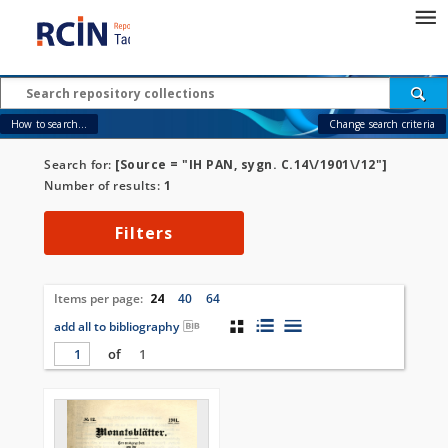
How to search...
Change search criteria
Search for:
[Source = "IH PAN, sygn. C.14\/1901\/12"]
Number of results:
1
Filters
Items per page:
24
40
64
add all to bibliography
of
1