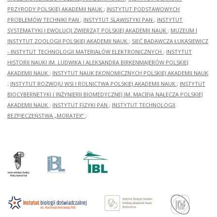
PRZYRODY POLSKIEJ AKADEMII NAUK
;
INSTYTUT PODSTAWOWYCH
PROBLEMÓW TECHNIKI PAN
;
INSTYTUT SLAWISTYKI PAN
;
INSTYTUT
SYSTEMATYKI I EWOLUCJI ZWIERZĄT POLSKIEJ AKADEMII NAUK
;
MUZEUM I
INSTYTUT ZOOLOGII POLSKIEJ AKADEMII NAUK
;
SIEĆ BADAWCZA ŁUKASIEWICZ
- INSTYTUT TECHNOLOGII MATERIAŁÓW ELEKTRONICZNYCH
;
INSTYTUT
HISTORII NAUKI IM. LUDWIKA I ALEKSANDRA BIRKENMAJERÓW POLSKIEJ
AKADEMII NAUK
;
INSTYTUT NAUK EKONOMICZNYCH POLSKIEJ AKADEMII NAUK
;
INSTYTUT ROZWOJU WSI I ROLNICTWA POLSKIEJ AKADEMII NAUK
;
INSTYTUT
BIOCYBERNETYKI I INŻYNIERII BIOMEDYCZNEJ IM. MACIEJA NAŁĘCZA POLSKIEJ
AKADEMII NAUK
;
INSTYTUT FIZYKI PAN
;
INSTYTUT TECHNOLOGII
BEZPIECZEŃSTWA „MORATEX”
;