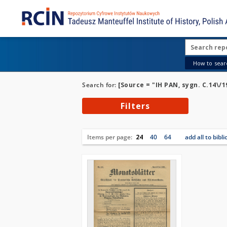
How to searc
Search for:
[Source = "IH PAN, sygn. C.14\/1
Filters
Items per page:
24
40
64
add all to bibl