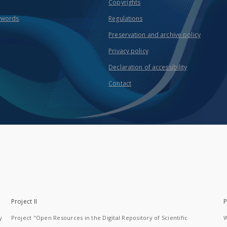
Copyrights
ywords
Regulations
Preservation and archive policy
Privacy policy
Declaration of accessibility
Contact
Project II
P
y
Project "Open Resources in the Digital Repository of Scientific
W