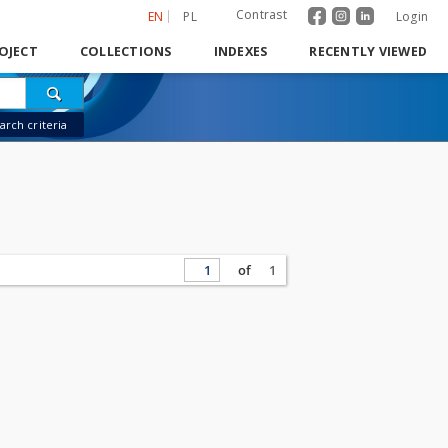
Contrast
EN
PL
Login
OJECT
COLLECTIONS
INDEXES
RECENTLY VIEWED
rch criteria
of
1