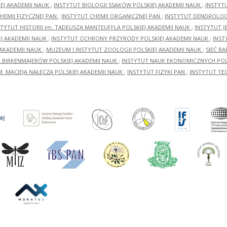
EJ AKADEMII NAUK
;
INSTYTUT BIOLOGII SSAKÓW POLSKIEJ AKADEMII NAUK
;
INSTYT
HEMII FIZYCZNEJ PAN
;
INSTYTUT CHEMII ORGANICZNEJ PAN
;
INSTYTUT DENDROLOGI
STYTUT HISTORII im. TADEUSZA MANTEUFFLA POLSKIEJ AKADEMII NAUK
;
INSTYTUT J
EJ AKADEMII NAUK
;
INSTYTUT OCHRONY PRZYRODY POLSKIEJ AKADEMII NAUK
;
INST
 AKADEMII NAUK
;
MUZEUM I INSTYTUT ZOOLOGII POLSKIEJ AKADEMII NAUK
;
SIEĆ B
RA BIRKENMAJERÓW POLSKIEJ AKADEMII NAUK
;
INSTYTUT NAUK EKONOMICZNYCH POLS
M. MACIEJA NAŁĘCZA POLSKIEJ AKADEMII NAUK
;
INSTYTUT FIZYKI PAN
;
INSTYTUT TE