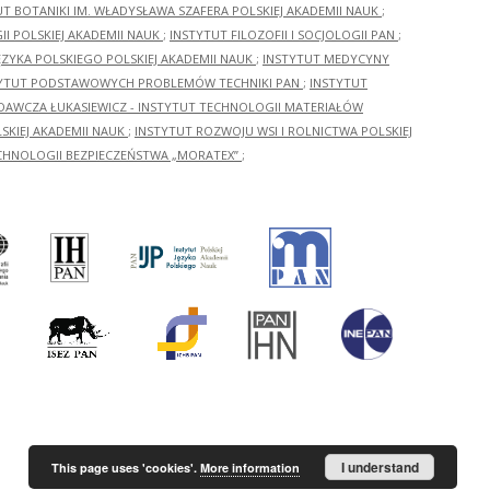
UT BOTANIKI IM. WŁADYSŁAWA SZAFERA POLSKIEJ AKADEMII NAUK
;
I POLSKIEJ AKADEMII NAUK
;
INSTYTUT FILOZOFII I SOCJOLOGII PAN
;
ĘZYKA POLSKIEGO POLSKIEJ AKADEMII NAUK
;
INSTYTUT MEDYCYNY
YTUT PODSTAWOWYCH PROBLEMÓW TECHNIKI PAN
;
INSTYTUT
ADAWCZA ŁUKASIEWICZ - INSTYTUT TECHNOLOGII MATERIAŁÓW
KIEJ AKADEMII NAUK
;
INSTYTUT ROZWOJU WSI I ROLNICTWA POLSKIEJ
CHNOLOGII BEZPIECZEŃSTWA „MORATEX”
;
I understand
This page uses 'cookies'.
More information