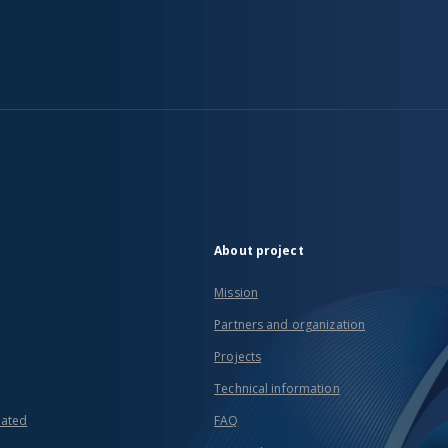
About project
Mission
Partners and organization
Projects
Technical information
eated
FAQ