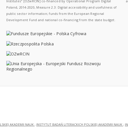
Institutes" [OZwRCIN] co-financed by Operational Program Digital
a
Poland, 2014-2020, Measure 2.3: Digital accessibility and usefulness of
public sector information; funds from the European Regional
Development Fund and national co-financing from the state budget.
LSKIEJ AKADEMII NAUK
;
INSTYTUT BADAŃ LITERACKICH POLSKIEJ AKADEMII NAUK
;
I