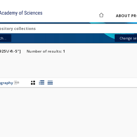
ABOUT PR
h...
Change sea
925\/4\-5"]
Number of results:
1
iography