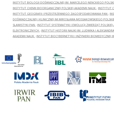
INSTYTUT BIOLOGII DOŚWIADCZALNEJ IM. MARCELEGO NENCKIEGO POLSKI
INSTYTUT CHEMII BIOORGANICZNEJ POLSKIEJ AKADEMII NAUK
;
INSTYTUT C
INSTYTUT GEOGRAFII I PRZESTRZENNEGO ZAGOSPODAROWANIA PAN
;
IN
DOŚWIADCZALNEJ I KLINICZNEJ IM.MIROSŁAWA MOSSAKOWSKIEGO POLSKI
SLAWISTYKI PAN
;
INSTYTUT SYSTEMATYKI I EWOLUCJI ZWIERZĄT POLSKIEJ
ELEKTRONICZNYCH
;
INSTYTUT HISTORII NAUKI IM. LUDWIKA I ALEKSAND
AKADEMII NAUK
;
INSTYTUT BIOCYBERNETYKI I INŻYNIERII BIOMEDYCZNEJ I