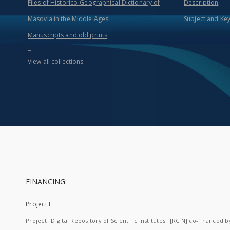
Files of Historico-Geographical Dictionary of
Description
Masovia in the Middle Ages
Subject and Ke
Manuscripts and old prints
...
View all collections
FINANCING:
Project I
Project "Digital Repository of Scientific Institutes" [RCIN] co-financed b