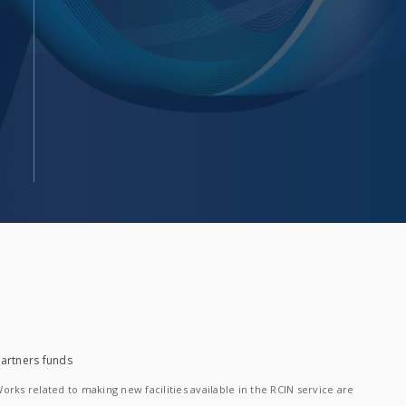
artners funds
orks related to making new facilities available in the RCIN service are