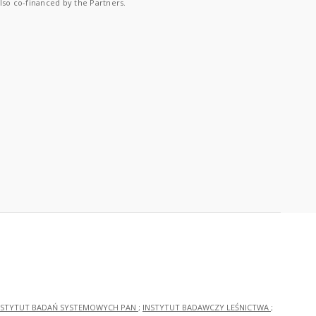
lso co-financed by the Partners.
NSTYTUT BADAŃ SYSTEMOWYCH PAN
;
INSTYTUT BADAWCZY LEŚNICTWA
;