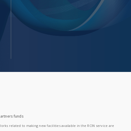
artners funds
orks related to making new facilities available in the RCIN service are