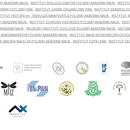
EJ AKADEMII NAUK
;
INSTYTUT BIOLOGII SSAKÓW POLSKIEJ AKADEMII NAUK
;
INSTYT
HEMII FIZYCZNEJ PAN
;
INSTYTUT CHEMII ORGANICZNEJ PAN
;
INSTYTUT DENDROLOGI
STYTUT HISTORII im. TADEUSZA MANTEUFFLA POLSKIEJ AKADEMII NAUK
;
INSTYTUT J
EJ AKADEMII NAUK
;
INSTYTUT OCHRONY PRZYRODY POLSKIEJ AKADEMII NAUK
;
INST
 AKADEMII NAUK
;
MUZEUM I INSTYTUT ZOOLOGII POLSKIEJ AKADEMII NAUK
;
SIEĆ B
RA BIRKENMAJERÓW POLSKIEJ AKADEMII NAUK
;
INSTYTUT NAUK EKONOMICZNYCH POLS
M. MACIEJA NAŁĘCZA POLSKIEJ AKADEMII NAUK
;
INSTYTUT FIZYKI PAN
;
INSTYTUT TE