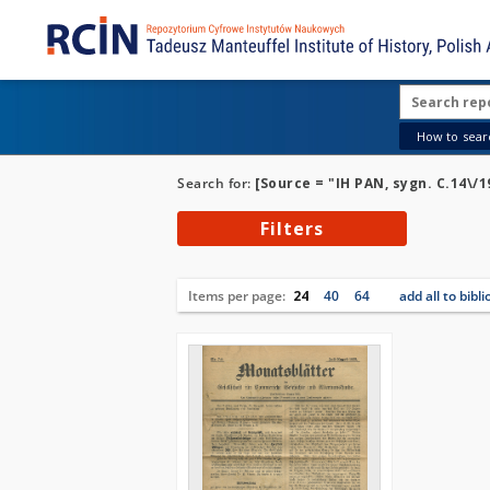
How to searc
Search for:
[Source = "IH PAN, sygn. C.14\/1
Filters
Items per page:
24
40
64
add all to bibl