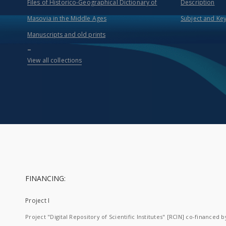
Files of Historico-Geographical Dictionary of
Description
Masovia in the Middle Ages
Subject and Ke
Manuscripts and old prints
...
View all collections
FINANCING:
Project I
Project "Digital Repository of Scientific Institutes" [RCIN] co-financed b