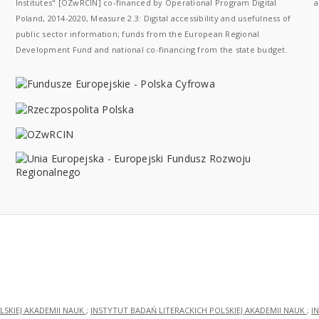
Institutes" [OZwRCIN] co-financed by Operational Program Digital
a
Poland, 2014-2020, Measure 2.3: Digital accessibility and usefulness of
public sector information; funds from the European Regional
Development Fund and national co-financing from the state budget.
LSKIEJ AKADEMII NAUK
;
INSTYTUT BADAŃ LITERACKICH POLSKIEJ AKADEMII NAUK
;
I