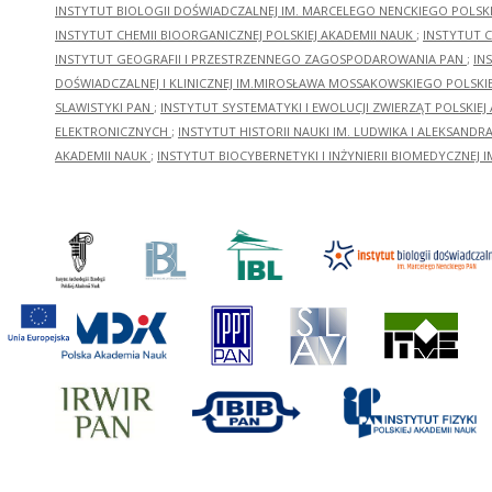
INSTYTUT BIOLOGII DOŚWIADCZALNEJ IM. MARCELEGO NENCKIEGO POLSKI
INSTYTUT CHEMII BIOORGANICZNEJ POLSKIEJ AKADEMII NAUK
;
INSTYTUT C
INSTYTUT GEOGRAFII I PRZESTRZENNEGO ZAGOSPODAROWANIA PAN
;
IN
DOŚWIADCZALNEJ I KLINICZNEJ IM.MIROSŁAWA MOSSAKOWSKIEGO POLSKI
SLAWISTYKI PAN
;
INSTYTUT SYSTEMATYKI I EWOLUCJI ZWIERZĄT POLSKIEJ
ELEKTRONICZNYCH
;
INSTYTUT HISTORII NAUKI IM. LUDWIKA I ALEKSAND
AKADEMII NAUK
;
INSTYTUT BIOCYBERNETYKI I INŻYNIERII BIOMEDYCZNEJ I