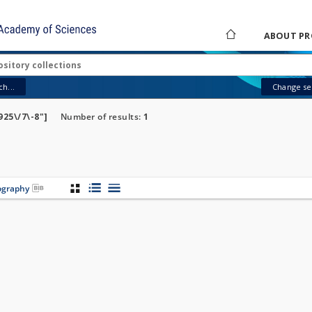
ABOUT PR
h...
Change sea
925\/7\-8"]
Number of results:
1
iography