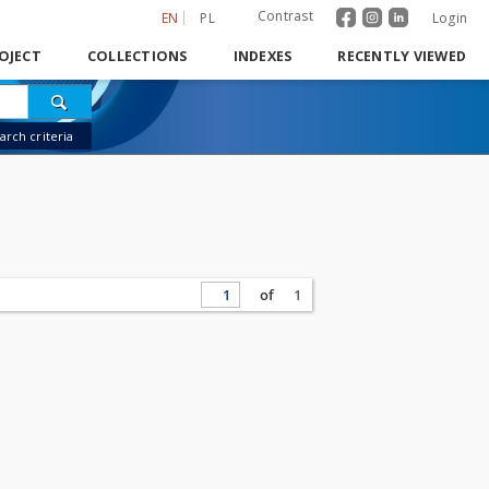
Contrast
EN
PL
Login
OJECT
COLLECTIONS
INDEXES
RECENTLY VIEWED
rch criteria
of
1