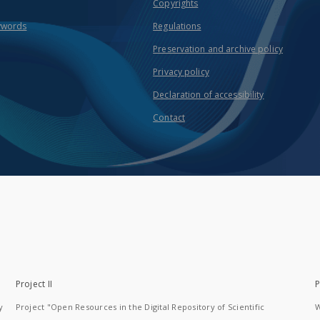
Copyrights
ywords
Regulations
Preservation and archive policy
Privacy policy
Declaration of accessibility
Contact
Project II
P
y
Project "Open Resources in the Digital Repository of Scientific
W