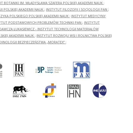
UT BOTANIKI IM. WŁADYSŁAWA SZAFERA POLSKIEJ AKADEMII NAUK
;
I POLSKIEJ AKADEMII NAUK
;
INSTYTUT FILOZOFII I SOCJOLOGII PAN
;
ĘZYKA POLSKIEGO POLSKIEJ AKADEMII NAUK
;
INSTYTUT MEDYCYNY
YTUT PODSTAWOWYCH PROBLEMÓW TECHNIKI PAN
;
INSTYTUT
ADAWCZA ŁUKASIEWICZ - INSTYTUT TECHNOLOGII MATERIAŁÓW
KIEJ AKADEMII NAUK
;
INSTYTUT ROZWOJU WSI I ROLNICTWA POLSKIEJ
CHNOLOGII BEZPIECZEŃSTWA „MORATEX”
;