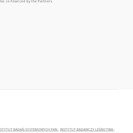
lso co-financed by the Partners.
NSTYTUT BADAŃ SYSTEMOWYCH PAN
;
INSTYTUT BADAWCZY LEŚNICTWA
;