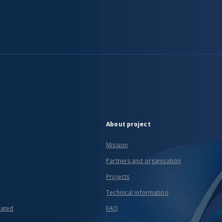
About project
Mission
Partners and organization
Projects
Technical information
eated
FAQ