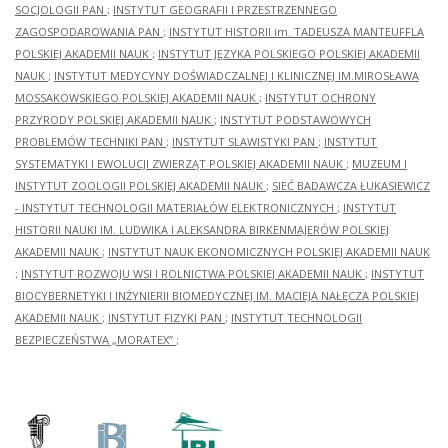
SOCJOLOGII PAN
;
INSTYTUT GEOGRAFII I PRZESTRZENNEGO
ZAGOSPODAROWANIA PAN
;
INSTYTUT HISTORII im. TADEUSZA MANTEUFFLA
POLSKIEJ AKADEMII NAUK
;
INSTYTUT JĘZYKA POLSKIEGO POLSKIEJ AKADEMII
NAUK
;
INSTYTUT MEDYCYNY DOŚWIADCZALNEJ I KLINICZNEJ IM.MIROSŁAWA
MOSSAKOWSKIEGO POLSKIEJ AKADEMII NAUK
;
INSTYTUT OCHRONY
PRZYRODY POLSKIEJ AKADEMII NAUK
;
INSTYTUT PODSTAWOWYCH
PROBLEMÓW TECHNIKI PAN
;
INSTYTUT SLAWISTYKI PAN
;
INSTYTUT
SYSTEMATYKI I EWOLUCJI ZWIERZĄT POLSKIEJ AKADEMII NAUK
;
MUZEUM I
INSTYTUT ZOOLOGII POLSKIEJ AKADEMII NAUK
;
SIEĆ BADAWCZA ŁUKASIEWICZ
- INSTYTUT TECHNOLOGII MATERIAŁÓW ELEKTRONICZNYCH
;
INSTYTUT
HISTORII NAUKI IM. LUDWIKA I ALEKSANDRA BIRKENMAJERÓW POLSKIEJ
AKADEMII NAUK
;
INSTYTUT NAUK EKONOMICZNYCH POLSKIEJ AKADEMII NAUK
;
INSTYTUT ROZWOJU WSI I ROLNICTWA POLSKIEJ AKADEMII NAUK
;
INSTYTUT
BIOCYBERNETYKI I INŻYNIERII BIOMEDYCZNEJ IM. MACIEJA NAŁĘCZA POLSKIEJ
AKADEMII NAUK
;
INSTYTUT FIZYKI PAN
;
INSTYTUT TECHNOLOGII
BEZPIECZEŃSTWA „MORATEX”
;