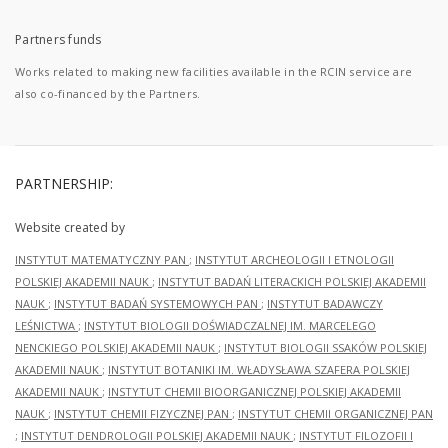
Partners funds
Works related to making new facilities available in the RCIN service are
also co-financed by the Partners.
PARTNERSHIP:
Website created by
INSTYTUT MATEMATYCZNY PAN
;
INSTYTUT ARCHEOLOGII I ETNOLOGII
POLSKIEJ AKADEMII NAUK
;
INSTYTUT BADAŃ LITERACKICH POLSKIEJ AKADEMII
NAUK
;
INSTYTUT BADAŃ SYSTEMOWYCH PAN
;
INSTYTUT BADAWCZY
LEŚNICTWA
;
INSTYTUT BIOLOGII DOŚWIADCZALNEJ IM. MARCELEGO
NENCKIEGO POLSKIEJ AKADEMII NAUK
;
INSTYTUT BIOLOGII SSAKÓW POLSKIEJ
AKADEMII NAUK
;
INSTYTUT BOTANIKI IM. WŁADYSŁAWA SZAFERA POLSKIEJ
AKADEMII NAUK
;
INSTYTUT CHEMII BIOORGANICZNEJ POLSKIEJ AKADEMII
NAUK
;
INSTYTUT CHEMII FIZYCZNEJ PAN
;
INSTYTUT CHEMII ORGANICZNEJ PAN
;
INSTYTUT DENDROLOGII POLSKIEJ AKADEMII NAUK
;
INSTYTUT FILOZOFII I