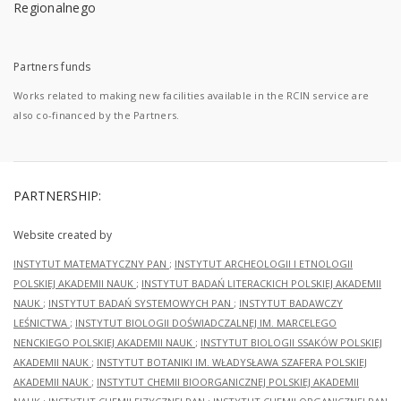
Partners funds
Works related to making new facilities available in the RCIN service are
also co-financed by the Partners.
PARTNERSHIP:
Website created by
INSTYTUT MATEMATYCZNY PAN
;
INSTYTUT ARCHEOLOGII I ETNOLOGII
POLSKIEJ AKADEMII NAUK
;
INSTYTUT BADAŃ LITERACKICH POLSKIEJ AKADEMII
NAUK
;
INSTYTUT BADAŃ SYSTEMOWYCH PAN
;
INSTYTUT BADAWCZY
LEŚNICTWA
;
INSTYTUT BIOLOGII DOŚWIADCZALNEJ IM. MARCELEGO
NENCKIEGO POLSKIEJ AKADEMII NAUK
;
INSTYTUT BIOLOGII SSAKÓW POLSKIEJ
AKADEMII NAUK
;
INSTYTUT BOTANIKI IM. WŁADYSŁAWA SZAFERA POLSKIEJ
AKADEMII NAUK
;
INSTYTUT CHEMII BIOORGANICZNEJ POLSKIEJ AKADEMII