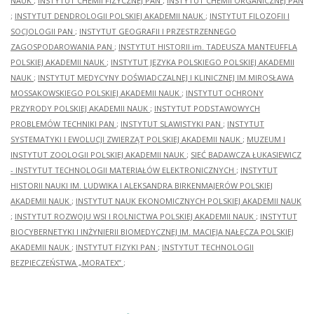
NAUK
;
INSTYTUT CHEMII FIZYCZNEJ PAN
;
INSTYTUT CHEMII ORGANICZNEJ PAN
;
INSTYTUT DENDROLOGII POLSKIEJ AKADEMII NAUK
;
INSTYTUT FILOZOFII I
SOCJOLOGII PAN
;
INSTYTUT GEOGRAFII I PRZESTRZENNEGO
ZAGOSPODAROWANIA PAN
;
INSTYTUT HISTORII im. TADEUSZA MANTEUFFLA
POLSKIEJ AKADEMII NAUK
;
INSTYTUT JĘZYKA POLSKIEGO POLSKIEJ AKADEMII
NAUK
;
INSTYTUT MEDYCYNY DOŚWIADCZALNEJ I KLINICZNEJ IM.MIROSŁAWA
MOSSAKOWSKIEGO POLSKIEJ AKADEMII NAUK
;
INSTYTUT OCHRONY
PRZYRODY POLSKIEJ AKADEMII NAUK
;
INSTYTUT PODSTAWOWYCH
PROBLEMÓW TECHNIKI PAN
;
INSTYTUT SLAWISTYKI PAN
;
INSTYTUT
SYSTEMATYKI I EWOLUCJI ZWIERZĄT POLSKIEJ AKADEMII NAUK
;
MUZEUM I
INSTYTUT ZOOLOGII POLSKIEJ AKADEMII NAUK
;
SIEĆ BADAWCZA ŁUKASIEWICZ
- INSTYTUT TECHNOLOGII MATERIAŁÓW ELEKTRONICZNYCH
;
INSTYTUT
HISTORII NAUKI IM. LUDWIKA I ALEKSANDRA BIRKENMAJERÓW POLSKIEJ
AKADEMII NAUK
;
INSTYTUT NAUK EKONOMICZNYCH POLSKIEJ AKADEMII NAUK
;
INSTYTUT ROZWOJU WSI I ROLNICTWA POLSKIEJ AKADEMII NAUK
;
INSTYTUT
BIOCYBERNETYKI I INŻYNIERII BIOMEDYCZNEJ IM. MACIEJA NAŁĘCZA POLSKIEJ
AKADEMII NAUK
;
INSTYTUT FIZYKI PAN
;
INSTYTUT TECHNOLOGII
BEZPIECZEŃSTWA „MORATEX”
;