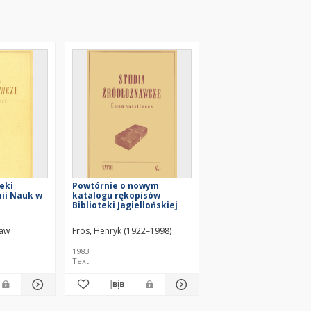
eki
Powtórnie o nowym
ii Nauk w
katalogu rękopisów
Biblioteki Jagiellońskiej
ław
Fros, Henryk (1922–1998)
1983
Text