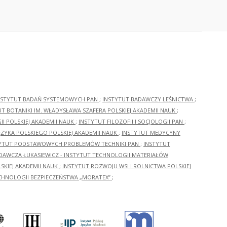
NSTYTUT BADAŃ SYSTEMOWYCH PAN
;
INSTYTUT BADAWCZY LEŚNICTWA
;
UT BOTANIKI IM. WŁADYSŁAWA SZAFERA POLSKIEJ AKADEMII NAUK
;
I POLSKIEJ AKADEMII NAUK
;
INSTYTUT FILOZOFII I SOCJOLOGII PAN
;
ĘZYKA POLSKIEGO POLSKIEJ AKADEMII NAUK
;
INSTYTUT MEDYCYNY
YTUT PODSTAWOWYCH PROBLEMÓW TECHNIKI PAN
;
INSTYTUT
ADAWCZA ŁUKASIEWICZ - INSTYTUT TECHNOLOGII MATERIAŁÓW
KIEJ AKADEMII NAUK
;
INSTYTUT ROZWOJU WSI I ROLNICTWA POLSKIEJ
CHNOLOGII BEZPIECZEŃSTWA „MORATEX”
;