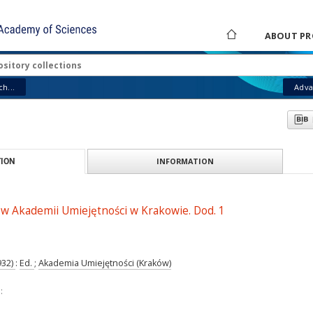
ABOUT PR
h...
Adva
INFORMATION
ION
ów Akademii Umiejętności w Krakowie. Dod. 1
932)
:
Ed.
;
Akademia Umiejętności (Kraków)
: