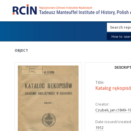
How to searc
OBJECT
DESCRIPT
Title:
Katalog rękopis
Creator:
Czubek, Jan (1849–1
Date issued/created
1912