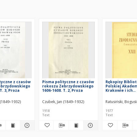
tyczne z czasów
Pisma polityczne z czasów
Rękopisy Bibliot
ebrzydowskiego
rokoszu Zebrzydowskiego
Polskiej Akadem
T. 3, Proza
1606-1608. T. 2, Proza
Krakowie i ich
opracowanie
 (Kraków)
 (1849–1932)
Czubek, Jan (1849–1932)
Ratusiński, Bogus
1918
1977
Text
Text