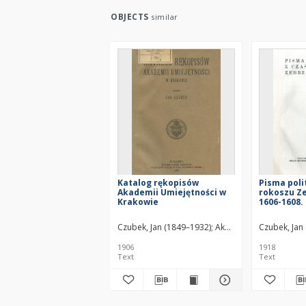
OBJECTS
similar
Katalog rękopisów
Pisma poli
Akademii Umiejętności w
rokoszu Z
Krakowie
1606-1608. 
Czubek, Jan (1849–1932)
Akademia Umiejętności
Czubek, Jan
1906
1918
Text
Text