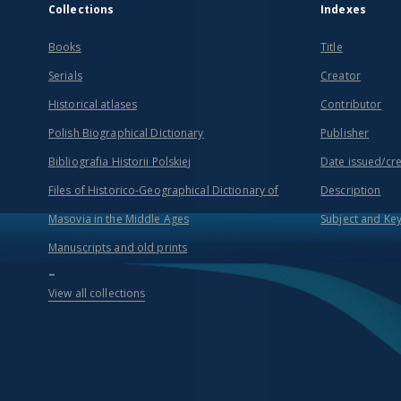
Collections
Indexes
Books
Title
Serials
Creator
Historical atlases
Contributor
Polish Biographical Dictionary
Publisher
Bibliografia Historii Polskiej
Date issued/cr
Files of Historico-Geographical Dictionary of
Description
Masovia in the Middle Ages
Subject and Ke
Manuscripts and old prints
...
View all collections