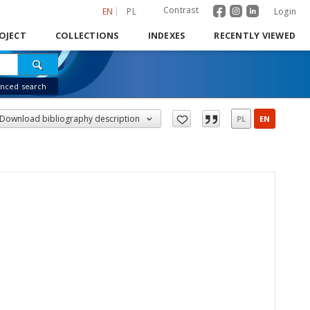
Contrast
EN
PL
Login
OJECT
COLLECTIONS
INDEXES
RECENTLY VIEWED
nced search
Download bibliography description
PL
EN