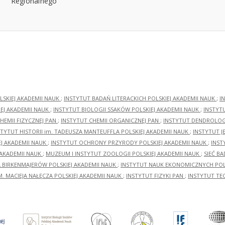
LSKIEJ AKADEMII NAUK
;
INSTYTUT BADAŃ LITERACKICH POLSKIEJ AKADEMII NAUK
;
I
EJ AKADEMII NAUK
;
INSTYTUT BIOLOGII SSAKÓW POLSKIEJ AKADEMII NAUK
;
INSTYT
HEMII FIZYCZNEJ PAN
;
INSTYTUT CHEMII ORGANICZNEJ PAN
;
INSTYTUT DENDROLOGI
STYTUT HISTORII im. TADEUSZA MANTEUFFLA POLSKIEJ AKADEMII NAUK
;
INSTYTUT J
EJ AKADEMII NAUK
;
INSTYTUT OCHRONY PRZYRODY POLSKIEJ AKADEMII NAUK
;
INST
 AKADEMII NAUK
;
MUZEUM I INSTYTUT ZOOLOGII POLSKIEJ AKADEMII NAUK
;
SIEĆ B
RA BIRKENMAJERÓW POLSKIEJ AKADEMII NAUK
;
INSTYTUT NAUK EKONOMICZNYCH POLS
M. MACIEJA NAŁĘCZA POLSKIEJ AKADEMII NAUK
;
INSTYTUT FIZYKI PAN
;
INSTYTUT TE