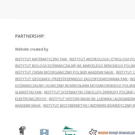
PARTNERSHIP:
Website created by
INSTYTUT MATEMATYCZNY PAN
;
INSTYTUT ARCHEOLOGII I ETNOLOGII PO
INSTYTUT BIOLOGII DOŚWIADCZALNEJ IM. MARCELEGO NENCKIEGO POLSKI
INSTYTUT CHEMII BIOORGANICZNEJ POLSKIEJ AKADEMII NAUK
;
INSTYTUT C
INSTYTUT GEOGRAFII I PRZESTRZENNEGO ZAGOSPODAROWANIA PAN
;
IN
DOŚWIADCZALNEJ I KLINICZNEJ IM.MIROSŁAWA MOSSAKOWSKIEGO POLSKI
SLAWISTYKI PAN
;
INSTYTUT SYSTEMATYKI I EWOLUCJI ZWIERZĄT POLSKIEJ
ELEKTRONICZNYCH
;
INSTYTUT HISTORII NAUKI IM. LUDWIKA I ALEKSAND
AKADEMII NAUK
;
INSTYTUT BIOCYBERNETYKI I INŻYNIERII BIOMEDYCZNEJ I